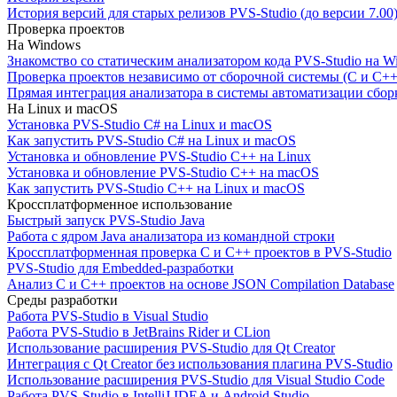
История версий для старых релизов PVS-Studio (до версии 7.00
Проверка проектов
На Windows
Знакомство со статическим анализатором кода PVS-Studio на W
Проверка проектов независимо от сборочной системы (C и C++
Прямая интеграция анализатора в системы автоматизации сбор
На Linux и macOS
Установка PVS-Studio C# на Linux и macOS
Как запустить PVS-Studio C# на Linux и macOS
Установка и обновление PVS-Studio C++ на Linux
Установка и обновление PVS-Studio C++ на macOS
Как запустить PVS-Studio C++ на Linux и macOS
Кроссплатформенное использование
Быстрый запуск PVS-Studio Java
Работа с ядром Java анализатора из командной строки
Кроссплатформенная проверка C и C++ проектов в PVS-Studio
PVS-Studio для Embedded-разработки
Анализ C и C++ проектов на основе JSON Compilation Database
Среды разработки
Работа PVS-Studio в Visual Studio
Работа PVS-Studio в JetBrains Rider и CLion
Использование расширения PVS-Studio для Qt Creator
Интеграция с Qt Creator без использования плагина PVS-Studio
Использование расширения PVS-Studio для Visual Studio Code
Работа PVS-Studio в IntelliJ IDEA и Android Studio