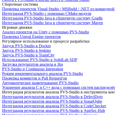
Сборочные системы
Проверка проектов Visual Studio / MSBuild / .NET из командно
Интеграция PVS-Studio с помощью CMake-модуля
Интеграция PVS-Studio Java в сборочную систему Gradle
Интеграция PVS-Studio Java в сборочную систему Maven
Игровые движки
Анализ проектов на Unity с помощью PVS-Studio
Проверка Unreal Engine проектов
Регулярное использование в процессе разработки
Запуск PVS-Studio в Docker
Запуск PVS-Studio в Jenkins
Запуск PVS-Studio в TeamCity
Использование PVS-Studio в SolidLab SDP
Загрузка результатов анализа в Jira
PVS-Studio и Continuous Integration
Режим инкрементального анализа PVS-Studio
Проверка коммитов и Pull Request'ов
Автоматическое развертывание PVS-Studio
Ускорение анализа C и C++ кода с помощью систем распределённ
Интеграция результатов анализа PVS-Studio в инструменты конт
Интеграция результатов анализа PVS-Studio в DefectDojo
Интеграция результатов анализа PVS-Studio в SonarQube
Интеграция результатов анализа PVS-Studio в CodeChecker
Интеграция результатов анализа PVS-Studio в AppSec.Hub