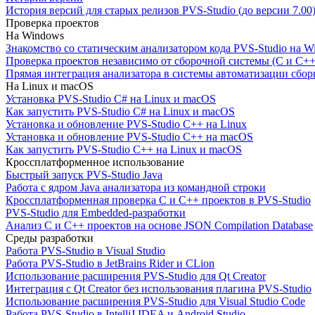
История версий для старых релизов PVS-Studio (до версии 7.00
Проверка проектов
На Windows
Знакомство со статическим анализатором кода PVS-Studio на W
Проверка проектов независимо от сборочной системы (C и C++
Прямая интеграция анализатора в системы автоматизации сбор
На Linux и macOS
Установка PVS-Studio C# на Linux и macOS
Как запустить PVS-Studio C# на Linux и macOS
Установка и обновление PVS-Studio C++ на Linux
Установка и обновление PVS-Studio C++ на macOS
Как запустить PVS-Studio C++ на Linux и macOS
Кроссплатформенное использование
Быстрый запуск PVS-Studio Java
Работа с ядром Java анализатора из командной строки
Кроссплатформенная проверка C и C++ проектов в PVS-Studio
PVS-Studio для Embedded-разработки
Анализ C и C++ проектов на основе JSON Compilation Database
Среды разработки
Работа PVS-Studio в Visual Studio
Работа PVS-Studio в JetBrains Rider и CLion
Использование расширения PVS-Studio для Qt Creator
Интеграция с Qt Creator без использования плагина PVS-Studio
Использование расширения PVS-Studio для Visual Studio Code
Работа PVS-Studio в IntelliJ IDEA и Android Studio