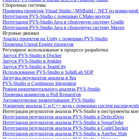
Сборочные системы
Проверка проектов Visual Studio / MSBuild / .NET из командно
Интеграция PVS-Studio с помощью CMake-модуля
Интеграция PVS-Studio Java в сборочную систему Gradle
Интеграция PVS-Studio Java в сборочную систему Maven
Игровые движки
Анализ проектов на Unity с помощью PVS-Studio
Проверка Unreal Engine проектов
Регулярное использование в процессе разработки
Запуск PVS-Studio в Docker
Запуск PVS-Studio в Jenkins
Запуск PVS-Studio в TeamCity
Использование PVS-Studio в SolidLab SDP
Загрузка результатов анализа в Jira
PVS-Studio и Continuous Integration
Режим инкрементального анализа PVS-Studio
Проверка коммитов и Pull Request'ов
Автоматическое развертывание PVS-Studio
Ускорение анализа C и C++ кода с помощью систем распределённ
Интеграция результатов анализа PVS-Studio в инструменты конт
Интеграция результатов анализа PVS-Studio в DefectDojo
Интеграция результатов анализа PVS-Studio в SonarQube
Интеграция результатов анализа PVS-Studio в CodeChecker
Интеграция результатов анализа PVS-Studio в AppSec.Hub