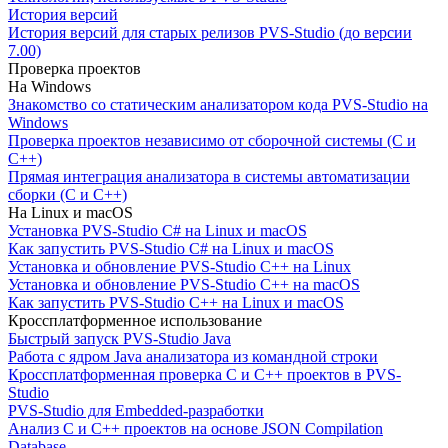
История версий
История версий для старых релизов PVS-Studio (до версии
7.00)
Проверка проектов
На Windows
Знакомство со статическим анализатором кода PVS-Studio на
Windows
Проверка проектов независимо от сборочной системы (C и
C++)
Прямая интеграция анализатора в системы автоматизации
сборки (C и C++)
На Linux и macOS
Установка PVS-Studio C# на Linux и macOS
Как запустить PVS-Studio C# на Linux и macOS
Установка и обновление PVS-Studio C++ на Linux
Установка и обновление PVS-Studio C++ на macOS
Как запустить PVS-Studio C++ на Linux и macOS
Кроссплатформенное использование
Быстрый запуск PVS-Studio Java
Работа с ядром Java анализатора из командной строки
Кроссплатформенная проверка C и C++ проектов в PVS-
Studio
PVS-Studio для Embedded-разработки
Анализ C и C++ проектов на основе JSON Compilation
Database