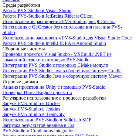
Среды разработки
Работа PVS-Studio в Visual Studio
Работа PVS-Studio в JetBrains Rider и CLion
Использование расширения PVS-Studio для Qt Creator
Интеграция с Qt Creator без использования плагина PVS-
Studio
Использование расширения PVS-Studio для Visual Studio Code
Работа PVS-Studio в IntelliJ IDEA и Android Studio
Сборочные системы
Проверка проектов Visual Studio / MSBuild / .NET из
командной строки с помощью PVS-Studio
Интеграция PVS-Studio с помощью CMake-модуля
Интеграция PVS-Studio Java в сборочную систему Gradle
Интеграция PVS-Studio Java в сборочную систему Maven
Игровые движки
Анализ проектов на Unity с помощью PVS-Studio
Проверка Unreal Engine проектов
Регулярное использование в процессе разработки
Запуск PVS-Studio в Docker
Запуск PVS-Studio в Jenkins
Запуск PVS-Studio в TeamCity
Использование PVS-Studio в SolidLab SDP
Загрузка результатов анализа в Jira
PVS-Studio и Continuous Integration