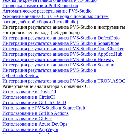
Режим инкрементального анализа PVS-Studio
Проверка коммитов и Pull Request'ов
Автоматическое развертывание PVS-Studio
Ускорение анализа C и C++ кода с помощью систем
распределённой сборки (Incredibuild)
Интеграция результатов анализа PVS-Studio в инструменты
контроля качества кода (веб дашборд)
Интеграция результатов анализа PVS-Studio в DefectDojo
Интеграция результатов анализа PVS-Studio в SonarQube
Интеграция результатов анализа PVS-Studio в CodeChecker
Интеграция результатов анализа PVS-Studio в AppSec.Hub
Интеграция результатов анализа PVS-Studio в Hexway
Интеграция результатов анализа PVS-Studio в Securitm
Интеграция результатов анализа PVS-Studio в
CyberCodeReview
Интеграция результатов анализа PVS-Studio в TRON.ASOC
Развёртывание анализатора в облачных CI
Использование в Travis CI
Использование в CircleCI
Использование в GitLab CI/CD
Использование PVS-Studio в SourceCraft
Использование в GitHub Actions
Использование в GitFlic
Использование в Azure DevOps
Использование в AppVeyor