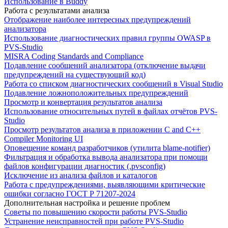
Использование в Buddy
Работа с результатами анализа
Отображение наиболее интересных предупреждений
анализатора
Использование диагностических правил группы OWASP в
PVS-Studio
MISRA Coding Standards and Compliance
Подавление сообщений анализатора (отключение выдачи
предупреждений на существующий код)
Работа со списком диагностических сообщений в Visual Studio
Подавление ложноположительных предупреждений
Просмотр и конвертация результатов анализа
Использование относительных путей в файлах отчётов PVS-
Studio
Просмотр результатов анализа в приложении C and C++
Compiler Monitoring UI
Оповещение команд разработчиков (утилита blame-notifier)
Фильтрация и обработка вывода анализатора при помощи
файлов конфигурации диагностик (.pvsconfig)
Исключение из анализа файлов и каталогов
Работа с предупреждениями, выявляющими критические
ошибки согласно ГОСТ Р 71207-2024
Дополнительная настройка и решение проблем
Советы по повышению скорости работы PVS-Studio
Устранение неисправностей при работе PVS-Studio