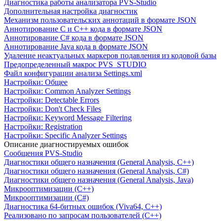
Диагностика работы анализатора PVS-Studio
Дополнительная настройка диагностик
Механизм пользовательских аннотаций в формате JSON
Аннотирование C и C++ кода в формате JSON
Аннотирование C# кода в формате JSON
Аннотирование Java кода в формате JSON
Удаление неактуальных маркеров подавления из кодовой базы
Предопределенный макрос PVS_STUDIO
Файл конфигурации анализа Settings.xml
Настройки: Общее
Настройки: Common Analyzer Settings
Настройки: Detectable Errors
Настройки: Don't Check Files
Настройки: Keyword Message Filtering
Настройки: Registration
Настройки: Specific Analyzer Settings
Описание диагностируемых ошибок
Сообщения PVS-Studio
Диагностики общего назначения (General Analysis, C++)
Диагностики общего назначения (General Analysis, C#)
Диагностики общего назначения (General Analysis, Java)
Микрооптимизации (C++)
Микрооптимизации (C#)
Диагностика 64-битных ошибок (Viva64, C++)
Реализовано по запросам пользователей (C++)