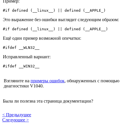
Пример:
#if defined (__linux__) || defined (__APPLE_)
Это выражение без ошибки выглядит следующим образом:
#if defined (__linux__) || defined (__APPLE__)
Ещё один пример возможной опечатки:
#ifdef __WLN32__
Исправленный вариант:
#ifdef __WIN32__
Взгляните на
примеры ошибок
, обнаруженных с помощью
диагностики V1040.
Была ли полезна эта страница документации?
<
Предыдущее
Следующее
>