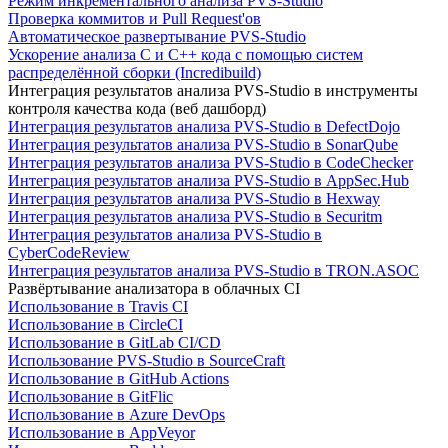
Режим инкрементального анализа PVS-Studio
Проверка коммитов и Pull Request'ов
Автоматическое развертывание PVS-Studio
Ускорение анализа C и C++ кода с помощью систем
распределённой сборки (Incredibuild)
Интеграция результатов анализа PVS-Studio в инструменты
контроля качества кода (веб дашборд)
Интеграция результатов анализа PVS-Studio в DefectDojo
Интеграция результатов анализа PVS-Studio в SonarQube
Интеграция результатов анализа PVS-Studio в CodeChecker
Интеграция результатов анализа PVS-Studio в AppSec.Hub
Интеграция результатов анализа PVS-Studio в Hexway
Интеграция результатов анализа PVS-Studio в Securitm
Интеграция результатов анализа PVS-Studio в
CyberCodeReview
Интеграция результатов анализа PVS-Studio в TRON.ASOC
Развёртывание анализатора в облачных CI
Использование в Travis CI
Использование в CircleCI
Использование в GitLab CI/CD
Использование PVS-Studio в SourceCraft
Использование в GitHub Actions
Использование в GitFlic
Использование в Azure DevOps
Использование в AppVeyor