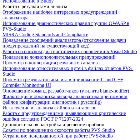
Использование в Buddy
Работа с результатами анализа
Отображение наиболее интересных предупреждений
анализатора
Использование диагностических правил группы OWASP в
PVS-Studio
MISRA Coding Standards and Compliance
Подавление сообщений анализатора (отключение выдачи
предупреждений на существующий код)
Работа со списком диагностических сообщений в Visual Studio
Подавление ложноположительных предупреждений
Просмотр и конвертация результатов анализа
Использование относительных путей в файлах отчётов PVS-
Studio
Просмотр результатов анализа в приложении C and C++
Compiler Monitoring UI
Оповещение команд разработчиков (утилита blame-notifier)
Фильтрация и обработка вывода анализатора при помощи
файлов конфигурации диагностик (.pvsconfig)
Исключение из анализа файлов и каталогов
Работа с предупреждениями, выявляющими критические
ошибки согласно ГОСТ Р 71207-2024
Дополнительная настройка и решение проблем
Советы по повышению скорости работы PVS-Studio
Устранение неисправностей при работе PVS-Studio