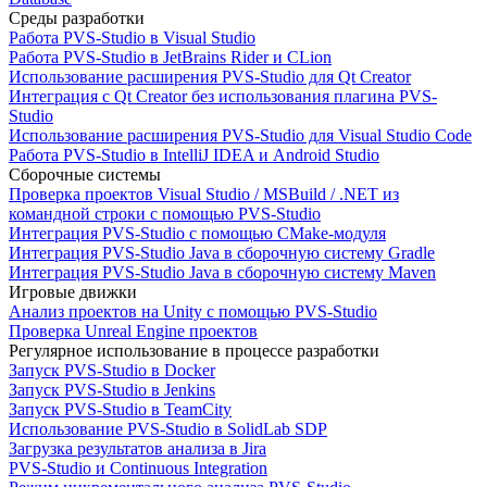
Среды разработки
Работа PVS-Studio в Visual Studio
Работа PVS-Studio в JetBrains Rider и CLion
Использование расширения PVS-Studio для Qt Creator
Интеграция с Qt Creator без использования плагина PVS-
Studio
Использование расширения PVS-Studio для Visual Studio Code
Работа PVS-Studio в IntelliJ IDEA и Android Studio
Сборочные системы
Проверка проектов Visual Studio / MSBuild / .NET из
командной строки с помощью PVS-Studio
Интеграция PVS-Studio с помощью CMake-модуля
Интеграция PVS-Studio Java в сборочную систему Gradle
Интеграция PVS-Studio Java в сборочную систему Maven
Игровые движки
Анализ проектов на Unity с помощью PVS-Studio
Проверка Unreal Engine проектов
Регулярное использование в процессе разработки
Запуск PVS-Studio в Docker
Запуск PVS-Studio в Jenkins
Запуск PVS-Studio в TeamCity
Использование PVS-Studio в SolidLab SDP
Загрузка результатов анализа в Jira
PVS-Studio и Continuous Integration