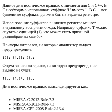
Данное диагностическое правило отличается для C и C++. В
C необходимо использовать суффикс 'L' вместо 'l'. В C++ все
буквенные суффиксы должны быть в верхнем регистре.
Использование суффиксов в нижнем регистре мешает
визуальному восприятию кода. Например, суффикс 'l' можно
спутать с единицей (1), что может стать причиной
разнообразных ошибок.
Примеры литералов, на которые анализатор выдаст
предупреждение:
12l; 34.0f; 23u;
Форма записи литералов, на которую предупреждение
выдано не будет:
12L; 34.0F; 23U;
Диагностическое правило классифицируется как:
MISRA-C-2012-Rule-7.3
MISRA-C-2023-Rule-7.3
MISRA-CPP-2008-Rule-2.13.4