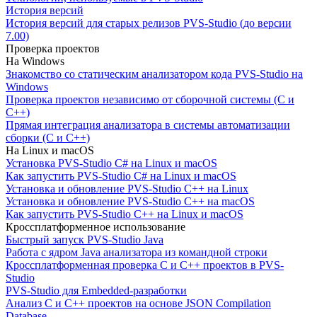
История версий
История версий для старых релизов PVS-Studio (до версии
7.00)
Проверка проектов
На Windows
Знакомство со статическим анализатором кода PVS-Studio на
Windows
Проверка проектов независимо от сборочной системы (C и
C++)
Прямая интеграция анализатора в системы автоматизации
сборки (C и C++)
На Linux и macOS
Установка PVS-Studio C# на Linux и macOS
Как запустить PVS-Studio C# на Linux и macOS
Установка и обновление PVS-Studio C++ на Linux
Установка и обновление PVS-Studio C++ на macOS
Как запустить PVS-Studio C++ на Linux и macOS
Кроссплатформенное использование
Быстрый запуск PVS-Studio Java
Работа с ядром Java анализатора из командной строки
Кроссплатформенная проверка C и C++ проектов в PVS-
Studio
PVS-Studio для Embedded-разработки
Анализ C и C++ проектов на основе JSON Compilation
Database