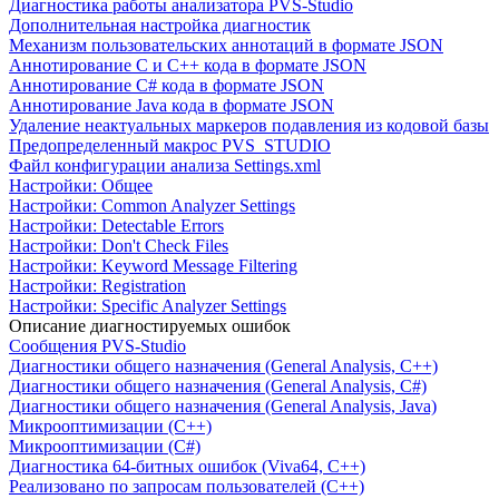
Диагностика работы анализатора PVS-Studio
Дополнительная настройка диагностик
Механизм пользовательских аннотаций в формате JSON
Аннотирование C и C++ кода в формате JSON
Аннотирование C# кода в формате JSON
Аннотирование Java кода в формате JSON
Удаление неактуальных маркеров подавления из кодовой базы
Предопределенный макрос PVS_STUDIO
Файл конфигурации анализа Settings.xml
Настройки: Общее
Настройки: Common Analyzer Settings
Настройки: Detectable Errors
Настройки: Don't Check Files
Настройки: Keyword Message Filtering
Настройки: Registration
Настройки: Specific Analyzer Settings
Описание диагностируемых ошибок
Сообщения PVS-Studio
Диагностики общего назначения (General Analysis, C++)
Диагностики общего назначения (General Analysis, C#)
Диагностики общего назначения (General Analysis, Java)
Микрооптимизации (C++)
Микрооптимизации (C#)
Диагностика 64-битных ошибок (Viva64, C++)
Реализовано по запросам пользователей (C++)