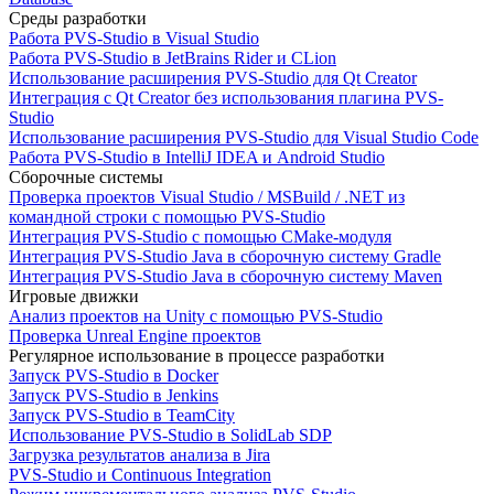
Среды разработки
Работа PVS-Studio в Visual Studio
Работа PVS-Studio в JetBrains Rider и CLion
Использование расширения PVS-Studio для Qt Creator
Интеграция с Qt Creator без использования плагина PVS-
Studio
Использование расширения PVS-Studio для Visual Studio Code
Работа PVS-Studio в IntelliJ IDEA и Android Studio
Сборочные системы
Проверка проектов Visual Studio / MSBuild / .NET из
командной строки с помощью PVS-Studio
Интеграция PVS-Studio с помощью CMake-модуля
Интеграция PVS-Studio Java в сборочную систему Gradle
Интеграция PVS-Studio Java в сборочную систему Maven
Игровые движки
Анализ проектов на Unity с помощью PVS-Studio
Проверка Unreal Engine проектов
Регулярное использование в процессе разработки
Запуск PVS-Studio в Docker
Запуск PVS-Studio в Jenkins
Запуск PVS-Studio в TeamCity
Использование PVS-Studio в SolidLab SDP
Загрузка результатов анализа в Jira
PVS-Studio и Continuous Integration