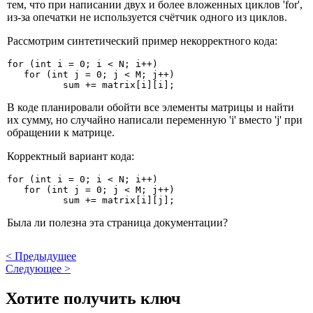
тем, что при написании двух и более вложенных циклов 'for',
из-за опечатки не используется счётчик одного из циклов.
Рассмотрим синтетический пример некорректного кода:
for (int i = 0; i < N; i++)

   for (int j = 0; j < M; j++)

          sum += matrix[i][i];
В коде планировали обойти все элементы матрицы и найти
их сумму, но случайно написали переменную 'i' вместо 'j' при
обращении к матрице.
Корректный вариант кода:
for (int i = 0; i < N; i++)

   for (int j = 0; j < M; j++)

          sum += matrix[i][j];
Была ли полезна эта страница документации?
<
Предыдущее
Следующее
>
Хотите получить ключ