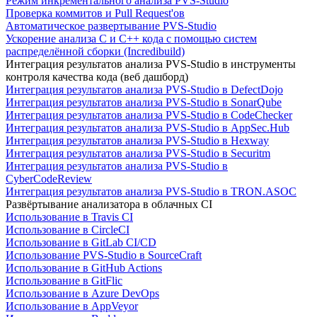
Режим инкрементального анализа PVS-Studio
Проверка коммитов и Pull Request'ов
Автоматическое развертывание PVS-Studio
Ускорение анализа C и C++ кода с помощью систем
распределённой сборки (Incredibuild)
Интеграция результатов анализа PVS-Studio в инструменты
контроля качества кода (веб дашборд)
Интеграция результатов анализа PVS-Studio в DefectDojo
Интеграция результатов анализа PVS-Studio в SonarQube
Интеграция результатов анализа PVS-Studio в CodeChecker
Интеграция результатов анализа PVS-Studio в AppSec.Hub
Интеграция результатов анализа PVS-Studio в Hexway
Интеграция результатов анализа PVS-Studio в Securitm
Интеграция результатов анализа PVS-Studio в
CyberCodeReview
Интеграция результатов анализа PVS-Studio в TRON.ASOC
Развёртывание анализатора в облачных CI
Использование в Travis CI
Использование в CircleCI
Использование в GitLab CI/CD
Использование PVS-Studio в SourceCraft
Использование в GitHub Actions
Использование в GitFlic
Использование в Azure DevOps
Использование в AppVeyor