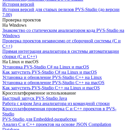
История версий
История версий для старых релизов PVS-Studio (до версии
7.00)
Проверка проектов
На Windows
Знакомство со статическим анализатором кода PVS-Studio на
Windows
Проверка проектов независимо от сборочной системы (C и
C++)
Прямая интеграция анализатора в системы автоматизации
сборки (C и C++)
На Linux и macOS
Установка PVS-Studio C# на Linux и macOS
Как запустить PVS-Studio C# на Linux и macOS
Установка и обновление PVS-Studio C++ на Linux
Установка и обновление PVS-Studio C++ на macOS
Как запустить PVS-Studio C++ на Linux и macOS
Кроссплатформенное использование
Быстрый запуск PVS-Studio Java
Работа с ядром Java анализатора из командной строки
Кроссплатформенная проверка C и C++ проектов в PVS-
Studio
PVS-Studio для Embedded-разработки
Анализ C и C++ проектов на основе JSON Compilation
Database