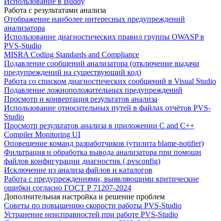
Использование в Buddy
Работа с результатами анализа
Отображение наиболее интересных предупреждений
анализатора
Использование диагностических правил группы OWASP в
PVS-Studio
MISRA Coding Standards and Compliance
Подавление сообщений анализатора (отключение выдачи
предупреждений на существующий код)
Работа со списком диагностических сообщений в Visual Studio
Подавление ложноположительных предупреждений
Просмотр и конвертация результатов анализа
Использование относительных путей в файлах отчётов PVS-
Studio
Просмотр результатов анализа в приложении C and C++
Compiler Monitoring UI
Оповещение команд разработчиков (утилита blame-notifier)
Фильтрация и обработка вывода анализатора при помощи
файлов конфигурации диагностик (.pvsconfig)
Исключение из анализа файлов и каталогов
Работа с предупреждениями, выявляющими критические
ошибки согласно ГОСТ Р 71207-2024
Дополнительная настройка и решение проблем
Советы по повышению скорости работы PVS-Studio
Устранение неисправностей при работе PVS-Studio