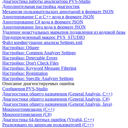
Диагностика работы анализатора PVS-Studio
Дополнительная настройка диагностик
Механизм пользовательских аннотаций в формате JSON
Аннотирование C и C++ кода в формате JSON
Аннотирование C# кода в формате JSON
Аннотирование Java кода в формате JSON
Удаление неактуальных маркеров подавления из кодовой базы
Предопределенный макрос PVS_STUDIO
Файл конфигурации анализа Settings.xml
Настройки: Общее
Настройки: Common Analyzer Settings
Настройки: Detectable Errors
Настройки: Don't Check Files
Настройки: Keyword Message Filtering
Настройки: Registration
Настройки: Specific Analyzer Settings
Описание диагностируемых ошибок
Сообщения PVS-Studio
Диагностики общего назначения (General Analysis, C++)
Диагностики общего назначения (General Analysis, C#)
Диагностики общего назначения (General Analysis, Java)
Микрооптимизации (C++)
Микрооптимизации (C#)
Диагностика 64-битных ошибок (Viva64, C++)
Реализовано по запросам пользователей (C++)