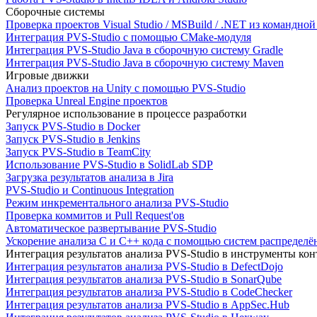
Сборочные системы
Проверка проектов Visual Studio / MSBuild / .NET из командно
Интеграция PVS-Studio с помощью CMake-модуля
Интеграция PVS-Studio Java в сборочную систему Gradle
Интеграция PVS-Studio Java в сборочную систему Maven
Игровые движки
Анализ проектов на Unity с помощью PVS-Studio
Проверка Unreal Engine проектов
Регулярное использование в процессе разработки
Запуск PVS-Studio в Docker
Запуск PVS-Studio в Jenkins
Запуск PVS-Studio в TeamCity
Использование PVS-Studio в SolidLab SDP
Загрузка результатов анализа в Jira
PVS-Studio и Continuous Integration
Режим инкрементального анализа PVS-Studio
Проверка коммитов и Pull Request'ов
Автоматическое развертывание PVS-Studio
Ускорение анализа C и C++ кода с помощью систем распределённ
Интеграция результатов анализа PVS-Studio в инструменты конт
Интеграция результатов анализа PVS-Studio в DefectDojo
Интеграция результатов анализа PVS-Studio в SonarQube
Интеграция результатов анализа PVS-Studio в CodeChecker
Интеграция результатов анализа PVS-Studio в AppSec.Hub