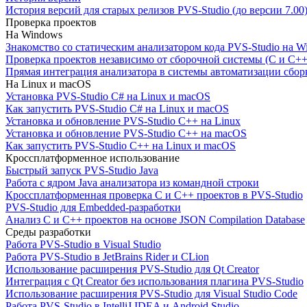
История версий для старых релизов PVS-Studio (до версии 7.00
Проверка проектов
На Windows
Знакомство со статическим анализатором кода PVS-Studio на W
Проверка проектов независимо от сборочной системы (C и C++
Прямая интеграция анализатора в системы автоматизации сбор
На Linux и macOS
Установка PVS-Studio C# на Linux и macOS
Как запустить PVS-Studio C# на Linux и macOS
Установка и обновление PVS-Studio C++ на Linux
Установка и обновление PVS-Studio C++ на macOS
Как запустить PVS-Studio C++ на Linux и macOS
Кроссплатформенное использование
Быстрый запуск PVS-Studio Java
Работа с ядром Java анализатора из командной строки
Кроссплатформенная проверка C и C++ проектов в PVS-Studio
PVS-Studio для Embedded-разработки
Анализ C и C++ проектов на основе JSON Compilation Database
Среды разработки
Работа PVS-Studio в Visual Studio
Работа PVS-Studio в JetBrains Rider и CLion
Использование расширения PVS-Studio для Qt Creator
Интеграция с Qt Creator без использования плагина PVS-Studio
Использование расширения PVS-Studio для Visual Studio Code
Работа PVS-Studio в IntelliJ IDEA и Android Studio