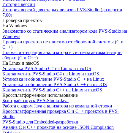
История версий
История версий для старых релизов PVS-Studio (до версии
7.00)
Проверка проектов
На Windows
Знакомство со статическим анализатором кода PVS-Studio на
Windows
Проверка проектов независимо от сборочной системы (C и
C++)
Прямая интеграция анализатора в системы автоматизации
сборки (C и C++)
На Linux и macOS
Установка PVS-Studio C# на Linux и macOS
Как запустить PVS-Studio C# на Linux и macOS
Установка и обновление PVS-Studio C++ на Linux
Установка и обновление PVS-Studio C++ на macOS
Как запустить PVS-Studio C++ на Linux и macOS
Кроссплатформенное использование
Быстрый запуск PVS-Studio Java
Работа с ядром Java анализатора из командной строки
Кроссплатформенная проверка C и C++ проектов в PVS-
Studio
PVS-Studio для Embedded-разработки
Анализ C и C++ проектов на основе JSON Compilation
Database