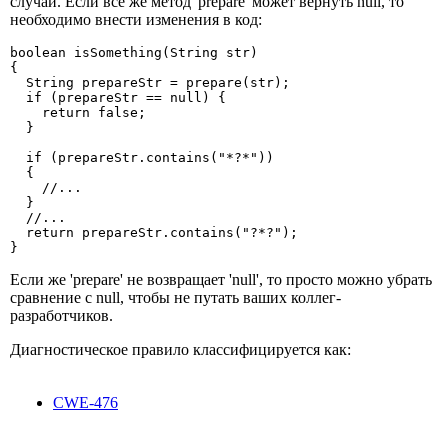
случай. Если все же метод 'prepare' может вернуть null, то
необходимо внести изменения в код:
boolean isSomething(String str)

{

  String prepareStr = prepare(str);

  if (prepareStr == null) {

    return false;

  }

  if (prepareStr.contains("*?*"))

  {

    //...

  }

  //...

  return prepareStr.contains("?*?");

}
Если же 'prepare' не возвращает 'null', то просто можно убрать
сравнение с null, чтобы не путать ваших коллег-
разработчиков.
Диагностическое правило классифицируется как:
CWE-476