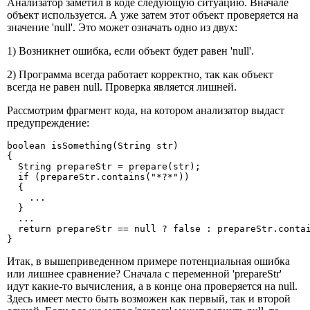
Анализатор заметил в коде следующую ситуацию. Вначале
объект используется. А уже затем этот объект проверяется на
значение 'null'. Это может означать одно из двух:
1) Возникнет ошибка, если объект будет равен 'null'.
2) Программа всегда работает корректно, так как объект
всегда не равен null. Проверка является лишней.
Рассмотрим фрагмент кода, на котором анализатор выдаст
предупреждение:
boolean isSomething(String str)

{

  String prepareStr = prepare(str);

  if (prepareStr.contains("*?*"))

  {

    ...

  }

  ...

  return prepareStr == null ? false : prepareStr.contai
}
Итак, в вышеприведенном примере потенциальная ошибка
или лишнее сравнение? Сначала с переменной 'prepareStr'
идут какие-то вычисления, а в конце она проверяется на null.
Здесь имеет место быть возможен как первый, так и второй