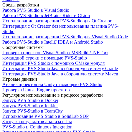
Среды разработки
Работа PVS-Studio в Visual Studio
Работа PVS-Studio в JetBrains Rider и CLion
Использование расширения PVS-Studio для Qt Creator
Интеграция с Qt Creator без использования плагина PVS-
Studio
Использование расширения PVS-Studio для Visual Studio Code
Работа PVS-Studio в IntelliJ IDEA и Android Studio
Сборочные системы
Проверка проектов Visual Studio / MSBuild / .NET из
командной строки с помощью PVS-Studio
Интеграция PVS-Studio с помощью CMake-модуля
Интеграция PVS-Studio Java в сборочную систему Gradle
Интеграция PVS-Studio Java в сборочную систему Maven
Игровые движки
Анализ проектов на Unity с помощью PVS-Studio
Проверка Unreal Engine проектов
Регулярное использование в процессе разработки
Запуск PVS-Studio в Docker
Запуск PVS-Studio в Jenkins
Запуск PVS-Studio в TeamCity
Использование PVS-Studio в SolidLab SDP
Загрузка результатов анализа в Jira
PVS-Studio и Continuous Integration