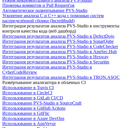
Режим инкрементального анализа PVS-Studio
Проверка коммитов и Pull Request'ов
Автоматическое развертывание PVS-Studio
Ускорение анализа C и C++ кода с помощью систем
распределённой сборки (Incredibuild)
Интеграция результатов анализа PVS-Studio в инструменты
контроля качества кода (веб дашборд)
Интеграция результатов анализа PVS-Studio в DefectDojo
Интеграция результатов анализа PVS-Studio в SonarQube
Интеграция результатов анализа PVS-Studio в CodeChecker
Интеграция результатов анализа PVS-Studio в AppSec.Hub
Интеграция результатов анализа PVS-Studio в Hexway
Интеграция результатов анализа PVS-Studio в Securitm
Интеграция результатов анализа PVS-Studio в
CyberCodeReview
Интеграция результатов анализа PVS-Studio в TRON.ASOC
Развёртывание анализатора в облачных CI
Использование в Travis CI
Использование в CircleCI
Использование в GitLab CI/CD
Использование PVS-Studio в SourceCraft
Использование в GitHub Actions
Использование в GitFlic
Использование в Azure DevOps
Использование в AppVeyor