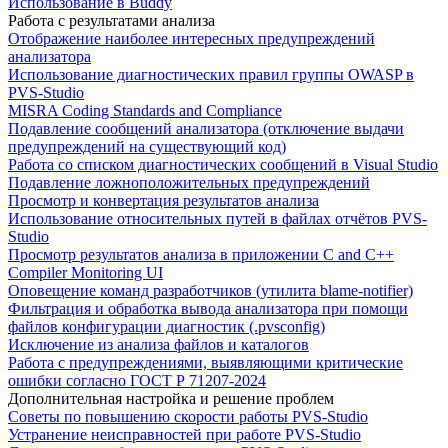
Использование в Buddy
Работа с результатами анализа
Отображение наиболее интересных предупреждений
анализатора
Использование диагностических правил группы OWASP в
PVS-Studio
MISRA Coding Standards and Compliance
Подавление сообщений анализатора (отключение выдачи
предупреждений на существующий код)
Работа со списком диагностических сообщений в Visual Studio
Подавление ложноположительных предупреждений
Просмотр и конвертация результатов анализа
Использование относительных путей в файлах отчётов PVS-
Studio
Просмотр результатов анализа в приложении C and C++
Compiler Monitoring UI
Оповещение команд разработчиков (утилита blame-notifier)
Фильтрация и обработка вывода анализатора при помощи
файлов конфигурации диагностик (.pvsconfig)
Исключение из анализа файлов и каталогов
Работа с предупреждениями, выявляющими критические
ошибки согласно ГОСТ Р 71207-2024
Дополнительная настройка и решение проблем
Советы по повышению скорости работы PVS-Studio
Устранение неисправностей при работе PVS-Studio