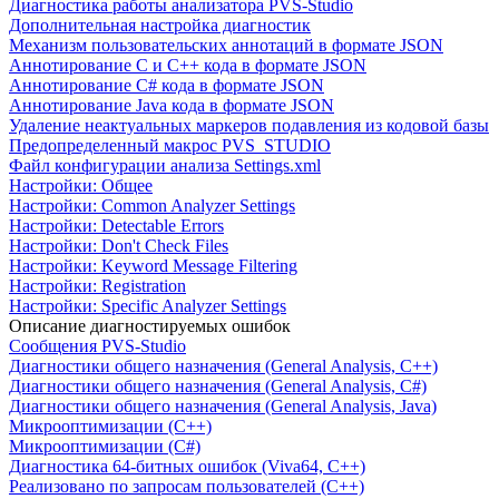
Диагностика работы анализатора PVS-Studio
Дополнительная настройка диагностик
Механизм пользовательских аннотаций в формате JSON
Аннотирование C и C++ кода в формате JSON
Аннотирование C# кода в формате JSON
Аннотирование Java кода в формате JSON
Удаление неактуальных маркеров подавления из кодовой базы
Предопределенный макрос PVS_STUDIO
Файл конфигурации анализа Settings.xml
Настройки: Общее
Настройки: Common Analyzer Settings
Настройки: Detectable Errors
Настройки: Don't Check Files
Настройки: Keyword Message Filtering
Настройки: Registration
Настройки: Specific Analyzer Settings
Описание диагностируемых ошибок
Сообщения PVS-Studio
Диагностики общего назначения (General Analysis, C++)
Диагностики общего назначения (General Analysis, C#)
Диагностики общего назначения (General Analysis, Java)
Микрооптимизации (C++)
Микрооптимизации (C#)
Диагностика 64-битных ошибок (Viva64, C++)
Реализовано по запросам пользователей (C++)