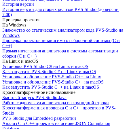
История версий
История версий для старых релизов PVS-Studio (до версии
7.00)
Проверка проектов
На Windows
Знакомство со статическим анализатором кода PVS-Studio на
Windows
Проверка проектов независимо от сборочной системы (C и
C++)
Прямая интеграция анализатора в системы автоматизации
сборки (C и C++)
На Linux и macOS
Установка PVS-Studio C# на Linux и macOS
Как запустить PVS-Studio C# на Linux и macOS
Установка и обновление PVS-Studio C++ на Linux
Установка и обновление PVS-Studio C++ на macOS
Как запустить PVS-Studio C++ на Linux и macOS
Кроссплатформенное использование
Быстрый запуск PVS-Studio Java
Работа с ядром Java анализатора из командной строки
Кроссплатформенная проверка C и C++ проектов в PVS-
Studio
PVS-Studio для Embedded-разработки
Анализ C и C++ проектов на основе JSON Compilation
Database