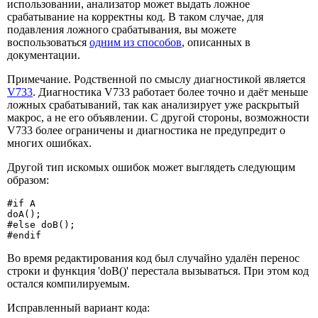
использовании, анализатор может выдать ложное
срабатывание на корректны код. В таком случае, для
подавления ложного срабатывания, вы можете
воспользоваться
одним из способов
, описанных в
документации.
Примечание. Родственной по смыслу диагностикой является
V733
. Диагностика V733 работает более точно и даёт меньше
ложных срабатываний, так как анализирует уже раскрытый
макрос, а не его объявлении. С другой стороны, возможности
V733 более ограничены и диагностика не предупредит о
многих ошибках.
Другой тип искомых ошибок может выглядеть следующим
образом:
#if A

doA();

#else doB();

#endif
Во время редактирования код был случайно удалён перенос
строки и функция 'doB()' перестала вызываться. При этом код
остался компилируемым.
Исправленный вариант кода: