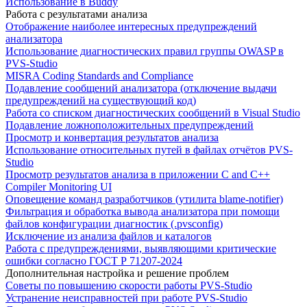
Использование в Buddy
Работа с результатами анализа
Отображение наиболее интересных предупреждений
анализатора
Использование диагностических правил группы OWASP в
PVS-Studio
MISRA Coding Standards and Compliance
Подавление сообщений анализатора (отключение выдачи
предупреждений на существующий код)
Работа со списком диагностических сообщений в Visual Studio
Подавление ложноположительных предупреждений
Просмотр и конвертация результатов анализа
Использование относительных путей в файлах отчётов PVS-
Studio
Просмотр результатов анализа в приложении C and C++
Compiler Monitoring UI
Оповещение команд разработчиков (утилита blame-notifier)
Фильтрация и обработка вывода анализатора при помощи
файлов конфигурации диагностик (.pvsconfig)
Исключение из анализа файлов и каталогов
Работа с предупреждениями, выявляющими критические
ошибки согласно ГОСТ Р 71207-2024
Дополнительная настройка и решение проблем
Советы по повышению скорости работы PVS-Studio
Устранение неисправностей при работе PVS-Studio