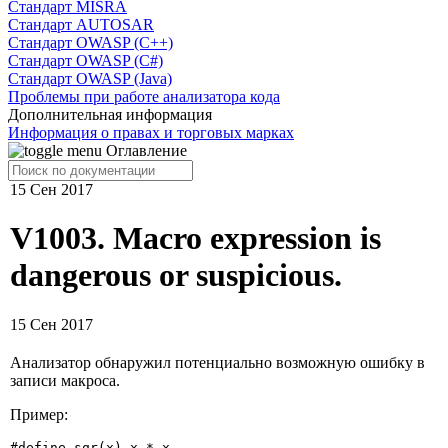
Cтандарт MISRA
Стандарт AUTOSAR
Стандарт OWASP (C++)
Стандарт OWASP (C#)
Стандарт OWASP (Java)
Проблемы при работе анализатора кода
Дополнительная информация
Информация о правах и торговых марках
Оглавление
15 Сен 2017
V1003. Macro expression is
dangerous or suspicious.
15 Сен 2017
Анализатор обнаружил потенциально возможную ошибку в
записи макроса.
Пример:
#define sqr(x) x * x