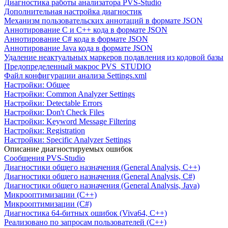
Диагностика работы анализатора PVS-Studio
Дополнительная настройка диагностик
Механизм пользовательских аннотаций в формате JSON
Аннотирование C и C++ кода в формате JSON
Аннотирование C# кода в формате JSON
Аннотирование Java кода в формате JSON
Удаление неактуальных маркеров подавления из кодовой базы
Предопределенный макрос PVS_STUDIO
Файл конфигурации анализа Settings.xml
Настройки: Общее
Настройки: Common Analyzer Settings
Настройки: Detectable Errors
Настройки: Don't Check Files
Настройки: Keyword Message Filtering
Настройки: Registration
Настройки: Specific Analyzer Settings
Описание диагностируемых ошибок
Сообщения PVS-Studio
Диагностики общего назначения (General Analysis, C++)
Диагностики общего назначения (General Analysis, C#)
Диагностики общего назначения (General Analysis, Java)
Микрооптимизации (C++)
Микрооптимизации (C#)
Диагностика 64-битных ошибок (Viva64, C++)
Реализовано по запросам пользователей (C++)