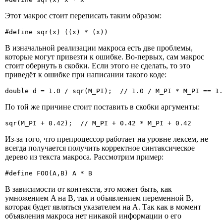
Этот макрос стоит переписать таким образом:
#define sqr(x) ((x) * (x))
В изначальной реализации макроса есть две проблемы,
которые могут привезти к ошибке. Во-первых, сам макрос
стоит обернуть в скобки. Если этого не сделать, то это
приведёт к ошибке при написании такого коде:
double d = 1.0 / sqr(M_PI);  // 1.0 / M_PI * M_PI == 1
По той же причине стоит поставить в скобки аргументы:
sqr(M_PI + 0.42);  // M_PI + 0.42 * M_PI + 0.42
Из-за того, что препроцессор работает на уровне лексем, не
всегда получается получить корректное синтаксическое
дерево из текста макроса. Рассмотрим пример:
#define FOO(A,B) A * B
В зависимости от контекста, это может быть, как
умножением A на B, так и объявлением переменной B,
которая будет являться указателем на A. Так как в момент
объявления макроса нет никакой информации о его