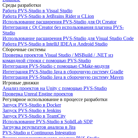
Среды разработки
Работа PVS-Studio в Visual Studio
Работа PVS-Studio в JetBrains Rider и CLion
Использование расширения PVS-Studio для Qt Creator
Интеграция с Qt Creator без использования плагина PVS-
Studio
Использование расширения PVS-Studio для Visual Studio Code
Работа PVS-Studio в IntelliJ IDEA и Android Studio
Сборочные системы
Проверка проектов Visual Studio / MSBuild / .NET из
командной строки с помощью PVS-Studio
Интеграция PVS-Studio с помощью CMake-модуля
Интеграция PVS-Studio Java в сборочную систему Gradle
Интеграция PVS-Studio Java в сборочную систему Maven
Игровые движки
Анализ проектов на Unity с помощью PVS-Studio
Проверка Unreal Engine проектов
Регулярное использование в процессе разработки
Запуск PVS-Studio в Docker
Запуск PVS-Studio в Jenkins
Запуск PVS-Studio в TeamCity
Использование PVS-Studio в SolidLab SDP
Загрузка результатов анализа в Jira
PVS-Studio и Continuous Integration