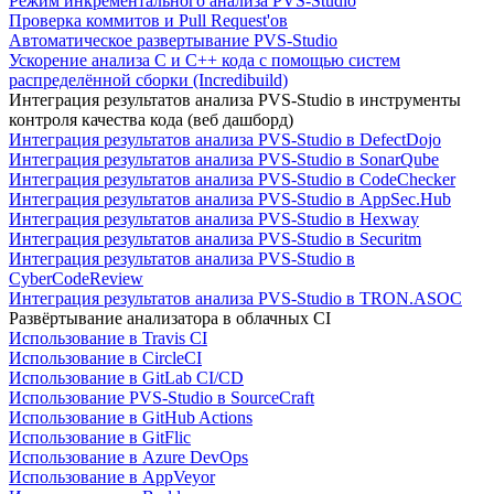
Режим инкрементального анализа PVS-Studio
Проверка коммитов и Pull Request'ов
Автоматическое развертывание PVS-Studio
Ускорение анализа C и C++ кода с помощью систем
распределённой сборки (Incredibuild)
Интеграция результатов анализа PVS-Studio в инструменты
контроля качества кода (веб дашборд)
Интеграция результатов анализа PVS-Studio в DefectDojo
Интеграция результатов анализа PVS-Studio в SonarQube
Интеграция результатов анализа PVS-Studio в CodeChecker
Интеграция результатов анализа PVS-Studio в AppSec.Hub
Интеграция результатов анализа PVS-Studio в Hexway
Интеграция результатов анализа PVS-Studio в Securitm
Интеграция результатов анализа PVS-Studio в
CyberCodeReview
Интеграция результатов анализа PVS-Studio в TRON.ASOC
Развёртывание анализатора в облачных CI
Использование в Travis CI
Использование в CircleCI
Использование в GitLab CI/CD
Использование PVS-Studio в SourceCraft
Использование в GitHub Actions
Использование в GitFlic
Использование в Azure DevOps
Использование в AppVeyor