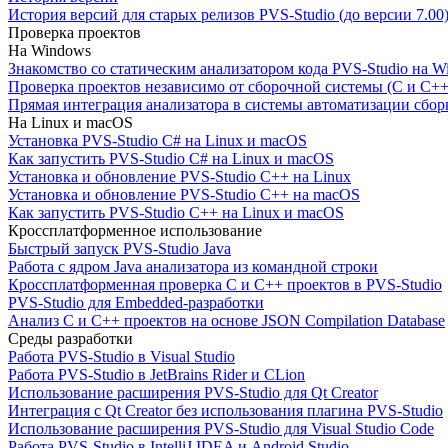
История версий для старых релизов PVS-Studio (до версии 7.00
Проверка проектов
На Windows
Знакомство со статическим анализатором кода PVS-Studio на W
Проверка проектов независимо от сборочной системы (C и C++
Прямая интеграция анализатора в системы автоматизации сбор
На Linux и macOS
Установка PVS-Studio C# на Linux и macOS
Как запустить PVS-Studio C# на Linux и macOS
Установка и обновление PVS-Studio C++ на Linux
Установка и обновление PVS-Studio C++ на macOS
Как запустить PVS-Studio C++ на Linux и macOS
Кроссплатформенное использование
Быстрый запуск PVS-Studio Java
Работа с ядром Java анализатора из командной строки
Кроссплатформенная проверка C и C++ проектов в PVS-Studio
PVS-Studio для Embedded-разработки
Анализ C и C++ проектов на основе JSON Compilation Database
Среды разработки
Работа PVS-Studio в Visual Studio
Работа PVS-Studio в JetBrains Rider и CLion
Использование расширения PVS-Studio для Qt Creator
Интеграция с Qt Creator без использования плагина PVS-Studio
Использование расширения PVS-Studio для Visual Studio Code
Работа PVS-Studio в IntelliJ IDEA и Android Studio