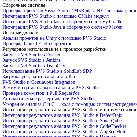
Сборочные системы
Проверка проектов Visual Studio / MSBuild / .NET из командно
Интеграция PVS-Studio с помощью CMake-модуля
Интеграция PVS-Studio Java в сборочную систему Gradle
Интеграция PVS-Studio Java в сборочную систему Maven
Игровые движки
Анализ проектов на Unity с помощью PVS-Studio
Проверка Unreal Engine проектов
Регулярное использование в процессе разработки
Запуск PVS-Studio в Docker
Запуск PVS-Studio в Jenkins
Запуск PVS-Studio в TeamCity
Использование PVS-Studio в SolidLab SDP
Загрузка результатов анализа в Jira
PVS-Studio и Continuous Integration
Режим инкрементального анализа PVS-Studio
Проверка коммитов и Pull Request'ов
Автоматическое развертывание PVS-Studio
Ускорение анализа C и C++ кода с помощью систем распределённ
Интеграция результатов анализа PVS-Studio в инструменты конт
Интеграция результатов анализа PVS-Studio в DefectDojo
Интеграция результатов анализа PVS-Studio в SonarQube
Интеграция результатов анализа PVS-Studio в CodeChecker
Интеграция результатов анализа PVS-Studio в AppSec.Hub