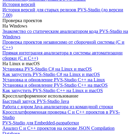
История версий
История версий для старых релизов PVS-Studio (до версии
7.00)
Проверка проектов
На Windows
Знакомство со статическим анализатором кода PVS-Studio на
Windows
Проверка проектов независимо от сборочной системы (C и
C++)
Прямая интеграция анализатора в системы автоматизации
сборки (C и C++)
На Linux и macOS
Установка PVS-Studio C# на Linux и macOS
Как запустить PVS-Studio C# на Linux и macOS
Установка и обновление PVS-Studio C++ на Linux
Установка и обновление PVS-Studio C++ на macOS
Как запустить PVS-Studio C++ на Linux и macOS
Кроссплатформенное использование
Быстрый запуск PVS-Studio Java
Работа с ядром Java анализатора из командной строки
Кроссплатформенная проверка C и C++ проектов в PVS-
Studio
PVS-Studio для Embedded-разработки
Анализ C и C++ проектов на основе JSON Compilation
Database