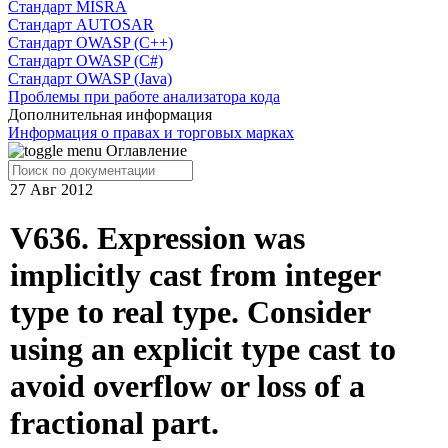
Cтандарт MISRA
Стандарт AUTOSAR
Стандарт OWASP (C++)
Стандарт OWASP (C#)
Стандарт OWASP (Java)
Проблемы при работе анализатора кода
Дополнительная информация
Информация о правах и торговых марках
Оглавление
27 Авг 2012
V636. Expression was
implicitly cast from integer
type to real type. Consider
using an explicit type cast to
avoid overflow or loss of a
fractional part.