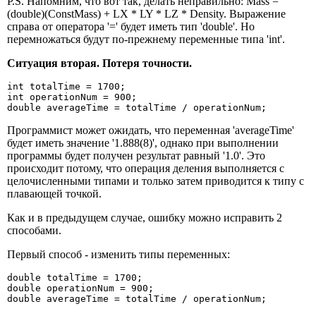
P.S. Напомним, что вот так, делать неправильно: Mass =
(double)(ConstMass) + LX * LY * LZ * Density. Выражение
справа от оператора '=' будет иметь тип 'double'. Но
перемножаться будут по-прежнему переменные типа 'int'.
Ситуация вторая. Потеря точности.
int totalTime = 1700;

int operationNum = 900;

double averageTime = totalTime / operationNum;
Программист может ожидать, что переменная 'averageTime'
будет иметь значение '1.888(8)', однако при выполнении
программы будет получен результат равный '1.0'. Это
происходит потому, что операция деления выполняется с
целочисленными типами и только затем приводится к типу с
плавающей точкой.
Как и в предыдущем случае, ошибку можно исправить 2
способами.
Первый способ - изменить типы переменных:
double totalTime = 1700;

double operationNum = 900;

double averageTime = totalTime / operationNum;