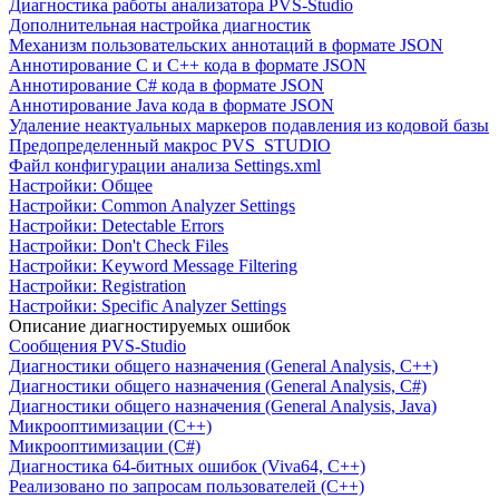
Диагностика работы анализатора PVS-Studio
Дополнительная настройка диагностик
Механизм пользовательских аннотаций в формате JSON
Аннотирование C и C++ кода в формате JSON
Аннотирование C# кода в формате JSON
Аннотирование Java кода в формате JSON
Удаление неактуальных маркеров подавления из кодовой базы
Предопределенный макрос PVS_STUDIO
Файл конфигурации анализа Settings.xml
Настройки: Общее
Настройки: Common Analyzer Settings
Настройки: Detectable Errors
Настройки: Don't Check Files
Настройки: Keyword Message Filtering
Настройки: Registration
Настройки: Specific Analyzer Settings
Описание диагностируемых ошибок
Сообщения PVS-Studio
Диагностики общего назначения (General Analysis, C++)
Диагностики общего назначения (General Analysis, C#)
Диагностики общего назначения (General Analysis, Java)
Микрооптимизации (C++)
Микрооптимизации (C#)
Диагностика 64-битных ошибок (Viva64, C++)
Реализовано по запросам пользователей (C++)