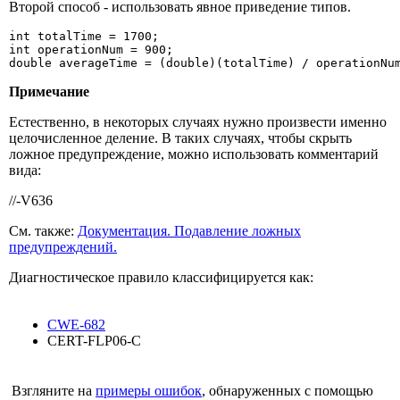
Второй способ - использовать явное приведение типов.
int totalTime = 1700;

int operationNum = 900;

double averageTime = (double)(totalTime) / operationNu
Примечание
Естественно, в некоторых случаях нужно произвести именно
целочисленное деление. В таких случаях, чтобы скрыть
ложное предупреждение, можно использовать комментарий
вида:
//-V636
См. также:
Документация. Подавление ложных
предупреждений.
Диагностическое правило классифицируется как:
CWE-682
CERT-FLP06-C
Взгляните на
примеры ошибок
, обнаруженных с помощью