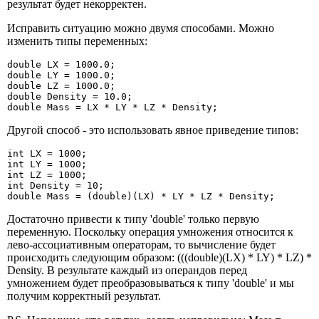
результат будет некорректен.
Исправить ситуацию можно двумя способами. Можно
изменить типы переменных:
double LX = 1000.0;

double LY = 1000.0;

double LZ = 1000.0;

double Density = 10.0;

double Mass = LX * LY * LZ * Density;
Другой способ - это использовать явное приведение типов:
int LX = 1000;

int LY = 1000;

int LZ = 1000;

int Density = 10;

double Mass = (double)(LX) * LY * LZ * Density;
Достаточно привести к типу 'double' только первую
переменную. Поскольку операция умножения относится к
лево-ассоциативным операторам, то вычисление будет
происходить следующим образом: (((double)(LX) * LY) * LZ) *
Density. В результате каждый из операндов перед
умножением будет преобразовываться к типу 'double' и мы
получим корректный результат.