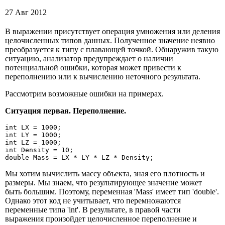
27 Авг 2012
В выражении присутствует операция умножения или деления
целочисленных типов данных. Полученное значение неявно
преобразуется к типу с плавающей точкой. Обнаружив такую
ситуацию, анализатор предупреждает о наличии
потенциальной ошибки, которая может привести к
переполнению или к вычислению неточного результата.
Рассмотрим возможные ошибки на примерах.
Ситуация первая. Переполнение.
int LX = 1000;

int LY = 1000;

int LZ = 1000;

int Density = 10;

double Mass = LX * LY * LZ * Density;
Мы хотим вычислить массу объекта, зная его плотность и
размеры. Мы знаем, что результирующее значение может
быть большим. Поэтому, переменная 'Mass' имеет тип 'double'.
Однако этот код не учитывает, что перемножаются
переменные типа 'int'. В результате, в правой части
выражения произойдет целочисленное переполнение и