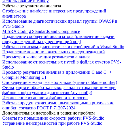
Использование в Buddy
Работа с результатами анализа
Отображение наиболее интересных предупреждений
анализатора
Использование диагностических правил группы OWASP в
PVS-Studio
MISRA Coding Standards and Compliance
Подавление сообщений анализатора (отключение выдачи
предупреждений на существующий код)
Работа со списком диагностических сообщений в Visual Studio
Подавление ложноположительных предупреждений
Просмотр и конвертация результатов анализа
Использование относительных путей в файлах отчётов PVS-
Studio
Просмотр результатов анализа в приложении C and C++
Compiler Monitoring UI
Оповещение команд разработчиков (утилита blame-notifier)
Фильтрация и обработка вывода анализатора при помощи
файлов конфигурации диагностик (.pvsconfig)
Исключение из анализа файлов и каталогов
Работа с предупреждениями, выявляющими критические
ошибки согласно ГОСТ Р 71207-2024
Дополнительная настройка и решение проблем
Советы по повышению скорости работы PVS-Studio
Устранение неисправностей при работе PVS-Studio