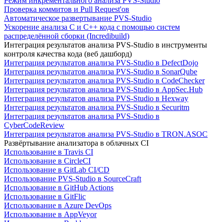
Режим инкрементального анализа PVS-Studio
Проверка коммитов и Pull Request'ов
Автоматическое развертывание PVS-Studio
Ускорение анализа C и C++ кода с помощью систем
распределённой сборки (Incredibuild)
Интеграция результатов анализа PVS-Studio в инструменты
контроля качества кода (веб дашборд)
Интеграция результатов анализа PVS-Studio в DefectDojo
Интеграция результатов анализа PVS-Studio в SonarQube
Интеграция результатов анализа PVS-Studio в CodeChecker
Интеграция результатов анализа PVS-Studio в AppSec.Hub
Интеграция результатов анализа PVS-Studio в Hexway
Интеграция результатов анализа PVS-Studio в Securitm
Интеграция результатов анализа PVS-Studio в
CyberCodeReview
Интеграция результатов анализа PVS-Studio в TRON.ASOC
Развёртывание анализатора в облачных CI
Использование в Travis CI
Использование в CircleCI
Использование в GitLab CI/CD
Использование PVS-Studio в SourceCraft
Использование в GitHub Actions
Использование в GitFlic
Использование в Azure DevOps
Использование в AppVeyor