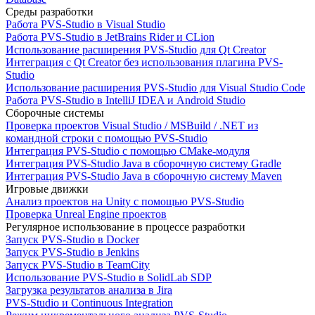
Среды разработки
Работа PVS-Studio в Visual Studio
Работа PVS-Studio в JetBrains Rider и CLion
Использование расширения PVS-Studio для Qt Creator
Интеграция с Qt Creator без использования плагина PVS-
Studio
Использование расширения PVS-Studio для Visual Studio Code
Работа PVS-Studio в IntelliJ IDEA и Android Studio
Сборочные системы
Проверка проектов Visual Studio / MSBuild / .NET из
командной строки с помощью PVS-Studio
Интеграция PVS-Studio с помощью CMake-модуля
Интеграция PVS-Studio Java в сборочную систему Gradle
Интеграция PVS-Studio Java в сборочную систему Maven
Игровые движки
Анализ проектов на Unity с помощью PVS-Studio
Проверка Unreal Engine проектов
Регулярное использование в процессе разработки
Запуск PVS-Studio в Docker
Запуск PVS-Studio в Jenkins
Запуск PVS-Studio в TeamCity
Использование PVS-Studio в SolidLab SDP
Загрузка результатов анализа в Jira
PVS-Studio и Continuous Integration