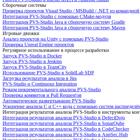
Сборочные системы
Проверка проектов Visual Studio / MSBuild / .NET из командно
Интеграция PVS-Studio с помощью CMake-модуля
Интеграция PVS-Studio Java в сборочную систему Gradle
Интеграция PVS-Studio Java в сборочную систему Maven
Игровые движки
Анализ проектов на Unity с помощью PVS-Studio
Проверка Unreal Engine проектов
Регулярное использование в процессе разработки
Запуск PVS-Studio в Docker
Запуск PVS-Studio в Jenkins
Запуск PVS-Studio в TeamCity
Использование PVS-Studio в SolidLab SDP
Загрузка результатов анализа в Jira
PVS-Studio и Continuous Integration
Режим инкрементального анализа PVS-Studio
Проверка коммитов и Pull Request'ов
Автоматическое развертывание PVS-Studio
Ускорение анализа C и C++ кода с помощью систем распределённ
Интеграция результатов анализа PVS-Studio в инструменты конт
Интеграция результатов анализа PVS-Studio в DefectDojo
Интеграция результатов анализа PVS-Studio в SonarQube
Интеграция результатов анализа PVS-Studio в CodeChecker
Интеграция результатов анализа PVS-Studio в AppSec.Hub