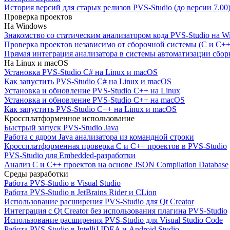
История версий для старых релизов PVS-Studio (до версии 7.00
Проверка проектов
На Windows
Знакомство со статическим анализатором кода PVS-Studio на W
Проверка проектов независимо от сборочной системы (C и C++
Прямая интеграция анализатора в системы автоматизации сбор
На Linux и macOS
Установка PVS-Studio C# на Linux и macOS
Как запустить PVS-Studio C# на Linux и macOS
Установка и обновление PVS-Studio C++ на Linux
Установка и обновление PVS-Studio C++ на macOS
Как запустить PVS-Studio C++ на Linux и macOS
Кроссплатформенное использование
Быстрый запуск PVS-Studio Java
Работа с ядром Java анализатора из командной строки
Кроссплатформенная проверка C и C++ проектов в PVS-Studio
PVS-Studio для Embedded-разработки
Анализ C и C++ проектов на основе JSON Compilation Database
Среды разработки
Работа PVS-Studio в Visual Studio
Работа PVS-Studio в JetBrains Rider и CLion
Использование расширения PVS-Studio для Qt Creator
Интеграция с Qt Creator без использования плагина PVS-Studio
Использование расширения PVS-Studio для Visual Studio Code
Работа PVS-Studio в IntelliJ IDEA и Android Studio