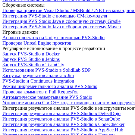
Сборочные системы
Проверка проектов Visual Studio / MSBuild / .NET из командно
Интеграция PVS-Studio с помощью CMake-модуля
Интеграция PVS-Studio Java в сборочную систему Gradle
Интеграция PVS-Studio Java в сборочную систему Maven
Игровые движки
Анализ проектов на Unity с помощью PVS-Studio
Проверка Unreal Engine проектов
Регулярное использование в процессе разработки
Запуск PVS-Studio в Docker
Запуск PVS-Studio в Jenkins
Запуск PVS-Studio в TeamCity
Использование PVS-Studio в SolidLab SDP
Загрузка результатов анализа в Jira
PVS-Studio и Continuous Integration
Режим инкрементального анализа PVS-Studio
Проверка коммитов и Pull Request'ов
Автоматическое развертывание PVS-Studio
Ускорение анализа C и C++ кода с помощью систем распределённ
Интеграция результатов анализа PVS-Studio в инструменты конт
Интеграция результатов анализа PVS-Studio в DefectDojo
Интеграция результатов анализа PVS-Studio в SonarQube
Интеграция результатов анализа PVS-Studio в CodeChecker
Интеграция результатов анализа PVS-Studio в AppSec.Hub