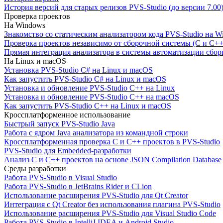
История версий для старых релизов PVS-Studio (до версии 7.00
Проверка проектов
На Windows
Знакомство со статическим анализатором кода PVS-Studio на W
Проверка проектов независимо от сборочной системы (C и C++
Прямая интеграция анализатора в системы автоматизации сбор
На Linux и macOS
Установка PVS-Studio C# на Linux и macOS
Как запустить PVS-Studio C# на Linux и macOS
Установка и обновление PVS-Studio C++ на Linux
Установка и обновление PVS-Studio C++ на macOS
Как запустить PVS-Studio C++ на Linux и macOS
Кроссплатформенное использование
Быстрый запуск PVS-Studio Java
Работа с ядром Java анализатора из командной строки
Кроссплатформенная проверка C и C++ проектов в PVS-Studio
PVS-Studio для Embedded-разработки
Анализ C и C++ проектов на основе JSON Compilation Database
Среды разработки
Работа PVS-Studio в Visual Studio
Работа PVS-Studio в JetBrains Rider и CLion
Использование расширения PVS-Studio для Qt Creator
Интеграция с Qt Creator без использования плагина PVS-Studio
Использование расширения PVS-Studio для Visual Studio Code
Работа PVS-Studio в IntelliJ IDEA и Android Studio