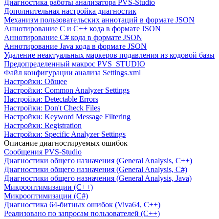
Диагностика работы анализатора PVS-Studio
Дополнительная настройка диагностик
Механизм пользовательских аннотаций в формате JSON
Аннотирование C и C++ кода в формате JSON
Аннотирование C# кода в формате JSON
Аннотирование Java кода в формате JSON
Удаление неактуальных маркеров подавления из кодовой базы
Предопределенный макрос PVS_STUDIO
Файл конфигурации анализа Settings.xml
Настройки: Общее
Настройки: Common Analyzer Settings
Настройки: Detectable Errors
Настройки: Don't Check Files
Настройки: Keyword Message Filtering
Настройки: Registration
Настройки: Specific Analyzer Settings
Описание диагностируемых ошибок
Сообщения PVS-Studio
Диагностики общего назначения (General Analysis, C++)
Диагностики общего назначения (General Analysis, C#)
Диагностики общего назначения (General Analysis, Java)
Микрооптимизации (C++)
Микрооптимизации (C#)
Диагностика 64-битных ошибок (Viva64, C++)
Реализовано по запросам пользователей (C++)