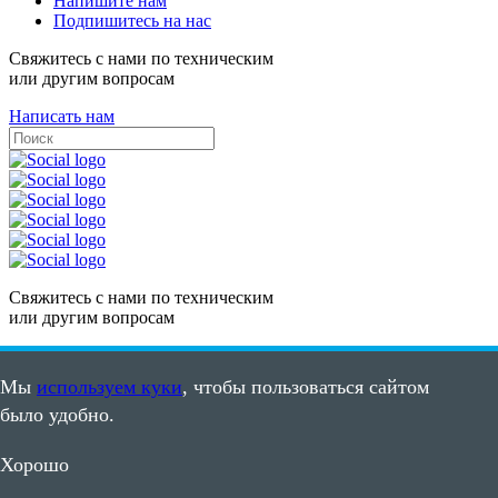
Напишите нам
Подпишитесь на нас
Свяжитесь с нами по техническим
или другим вопросам
Написать нам
Свяжитесь с нами по техническим
или другим вопросам
Написать нам
Мы
используем куки
, чтобы пользоваться сайтом
Карта сайта
было удобно.
Пользовательское соглашение
©2008 - 2026, ООО "ПВС"
Хорошо
ИНН: 7105502635