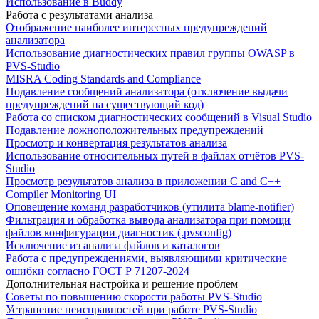
Использование в Buddy
Работа с результатами анализа
Отображение наиболее интересных предупреждений
анализатора
Использование диагностических правил группы OWASP в
PVS-Studio
MISRA Coding Standards and Compliance
Подавление сообщений анализатора (отключение выдачи
предупреждений на существующий код)
Работа со списком диагностических сообщений в Visual Studio
Подавление ложноположительных предупреждений
Просмотр и конвертация результатов анализа
Использование относительных путей в файлах отчётов PVS-
Studio
Просмотр результатов анализа в приложении C and C++
Compiler Monitoring UI
Оповещение команд разработчиков (утилита blame-notifier)
Фильтрация и обработка вывода анализатора при помощи
файлов конфигурации диагностик (.pvsconfig)
Исключение из анализа файлов и каталогов
Работа с предупреждениями, выявляющими критические
ошибки согласно ГОСТ Р 71207-2024
Дополнительная настройка и решение проблем
Советы по повышению скорости работы PVS-Studio
Устранение неисправностей при работе PVS-Studio