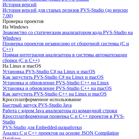
История версий
История версий для старых релизов PVS-Studio (до версии
7.00)
Проверка проектов
На Windows
Знакомство со статическим анализатором кода PVS-Studio на
Windows
Проверка проектов независимо от сборочной системы (C и
C++)
Прямая интеграция анализатора в системы автоматизации
сборки (C и C++)
На Linux и macOS
Установка PVS-Studio C# на Linux и macOS
Как запустить PVS-Studio C# на Linux и macOS
Установка и обновление PVS-Studio C++ на Linux
Установка и обновление PVS-Studio C++ на macOS
Как запустить PVS-Studio C++ на Linux и macOS
Кроссплатформенное использование
Быстрый запуск PVS-Studio Java
Работа с ядром Java анализатора из командной строки
Кроссплатформенная проверка C и C++ проектов в PVS-
Studio
PVS-Studio для Embedded-разработки
Анализ C и C++ проектов на основе JSON Compilation
Database