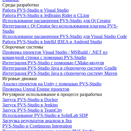
Среды разработки
Работа PVS-Studio в Visual Studio
Работа PVS-Studio в JetBrains Rider и CLion
Использование расширения PVS-Studio для Qt Creator
Интеграция с Qt Creator без использования плагина PVS-
Studio
Использование расширения PVS-Studio для Visual Studio Code
Работа PVS-Studio в IntelliJ IDEA и Android Studio
Сборочные системы
Проверка проектов Visual Studio / MSBuild / .NET из
командной строки с помощью PVS-Studio
Интеграция PVS-Studio с помощью CMake-модуля
Интеграция PVS-Studio Java в сборочную систему Gradle
Интеграция PVS-Studio Java в сборочную систему Maven
Игровые движки
Анализ проектов на Unity с помощью PVS-Studio
Проверка Unreal Engine проектов
Регулярное использование в процессе разработки
Запуск PVS-Studio в Docker
Запуск PVS-Studio в Jenkins
Запуск PVS-Studio в TeamCity
Использование PVS-Studio в SolidLab SDP
Загрузка результатов анализа в Jira
PVS-Studio и Continuous Integration