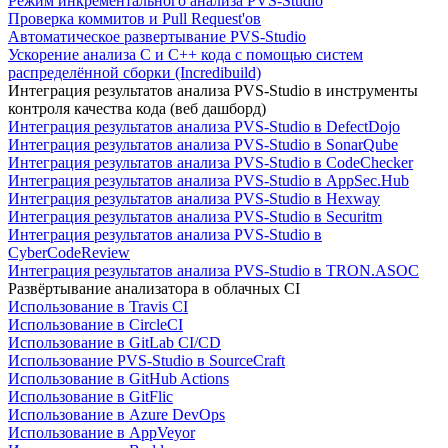
Режим инкрементального анализа PVS-Studio
Проверка коммитов и Pull Request'ов
Автоматическое развертывание PVS-Studio
Ускорение анализа C и C++ кода с помощью систем
распределённой сборки (Incredibuild)
Интеграция результатов анализа PVS-Studio в инструменты
контроля качества кода (веб дашборд)
Интеграция результатов анализа PVS-Studio в DefectDojo
Интеграция результатов анализа PVS-Studio в SonarQube
Интеграция результатов анализа PVS-Studio в CodeChecker
Интеграция результатов анализа PVS-Studio в AppSec.Hub
Интеграция результатов анализа PVS-Studio в Hexway
Интеграция результатов анализа PVS-Studio в Securitm
Интеграция результатов анализа PVS-Studio в
CyberCodeReview
Интеграция результатов анализа PVS-Studio в TRON.ASOC
Развёртывание анализатора в облачных CI
Использование в Travis CI
Использование в CircleCI
Использование в GitLab CI/CD
Использование PVS-Studio в SourceCraft
Использование в GitHub Actions
Использование в GitFlic
Использование в Azure DevOps
Использование в AppVeyor