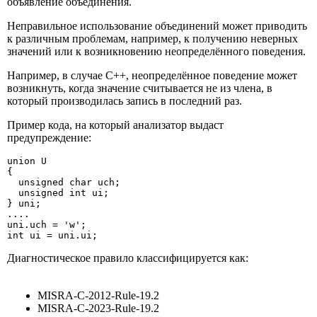
объявление объединения.
Неправильное использование объединений может приводить
к различным проблемам, например, к получению неверных
значений или к возникновению неопределённого поведения.
Например, в случае C++, неопределённое поведение может
возникнуть, когда значение считывается не из члена, в
который производилась запись в последний раз.
Пример кода, на который анализатор выдаст
предупреждение:
union U

{

  unsigned char uch;

  unsigned int ui;

} uni;

....

uni.uch = 'w';

int ui = uni.ui;
Диагностическое правило классифицируется как:
MISRA-C-2012-Rule-19.2
MISRA-C-2023-Rule-19.2