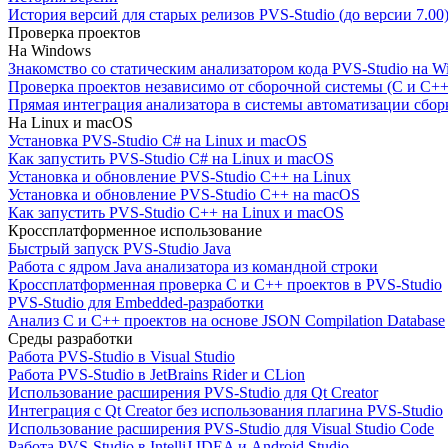
История версий для старых релизов PVS-Studio (до версии 7.00
Проверка проектов
На Windows
Знакомство со статическим анализатором кода PVS-Studio на W
Проверка проектов независимо от сборочной системы (C и C++
Прямая интеграция анализатора в системы автоматизации сбор
На Linux и macOS
Установка PVS-Studio C# на Linux и macOS
Как запустить PVS-Studio C# на Linux и macOS
Установка и обновление PVS-Studio C++ на Linux
Установка и обновление PVS-Studio C++ на macOS
Как запустить PVS-Studio C++ на Linux и macOS
Кроссплатформенное использование
Быстрый запуск PVS-Studio Java
Работа с ядром Java анализатора из командной строки
Кроссплатформенная проверка C и C++ проектов в PVS-Studio
PVS-Studio для Embedded-разработки
Анализ C и C++ проектов на основе JSON Compilation Database
Среды разработки
Работа PVS-Studio в Visual Studio
Работа PVS-Studio в JetBrains Rider и CLion
Использование расширения PVS-Studio для Qt Creator
Интеграция с Qt Creator без использования плагина PVS-Studio
Использование расширения PVS-Studio для Visual Studio Code
Работа PVS-Studio в IntelliJ IDEA и Android Studio