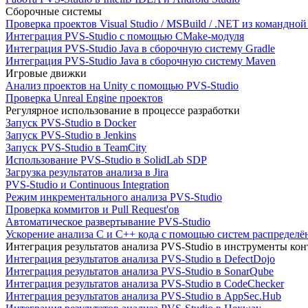
Сборочные системы
Проверка проектов Visual Studio / MSBuild / .NET из командно
Интеграция PVS-Studio с помощью CMake-модуля
Интеграция PVS-Studio Java в сборочную систему Gradle
Интеграция PVS-Studio Java в сборочную систему Maven
Игровые движки
Анализ проектов на Unity с помощью PVS-Studio
Проверка Unreal Engine проектов
Регулярное использование в процессе разработки
Запуск PVS-Studio в Docker
Запуск PVS-Studio в Jenkins
Запуск PVS-Studio в TeamCity
Использование PVS-Studio в SolidLab SDP
Загрузка результатов анализа в Jira
PVS-Studio и Continuous Integration
Режим инкрементального анализа PVS-Studio
Проверка коммитов и Pull Request'ов
Автоматическое развертывание PVS-Studio
Ускорение анализа C и C++ кода с помощью систем распределённ
Интеграция результатов анализа PVS-Studio в инструменты конт
Интеграция результатов анализа PVS-Studio в DefectDojo
Интеграция результатов анализа PVS-Studio в SonarQube
Интеграция результатов анализа PVS-Studio в CodeChecker
Интеграция результатов анализа PVS-Studio в AppSec.Hub