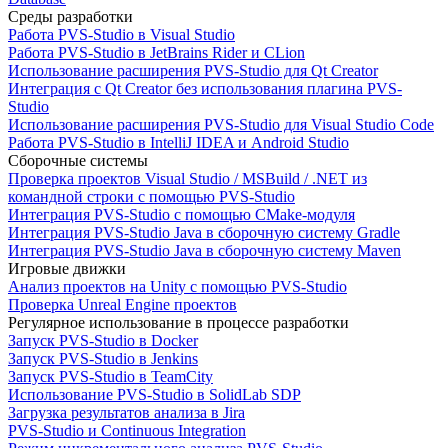
Среды разработки
Работа PVS-Studio в Visual Studio
Работа PVS-Studio в JetBrains Rider и CLion
Использование расширения PVS-Studio для Qt Creator
Интеграция с Qt Creator без использования плагина PVS-
Studio
Использование расширения PVS-Studio для Visual Studio Code
Работа PVS-Studio в IntelliJ IDEA и Android Studio
Сборочные системы
Проверка проектов Visual Studio / MSBuild / .NET из
командной строки с помощью PVS-Studio
Интеграция PVS-Studio с помощью CMake-модуля
Интеграция PVS-Studio Java в сборочную систему Gradle
Интеграция PVS-Studio Java в сборочную систему Maven
Игровые движки
Анализ проектов на Unity с помощью PVS-Studio
Проверка Unreal Engine проектов
Регулярное использование в процессе разработки
Запуск PVS-Studio в Docker
Запуск PVS-Studio в Jenkins
Запуск PVS-Studio в TeamCity
Использование PVS-Studio в SolidLab SDP
Загрузка результатов анализа в Jira
PVS-Studio и Continuous Integration