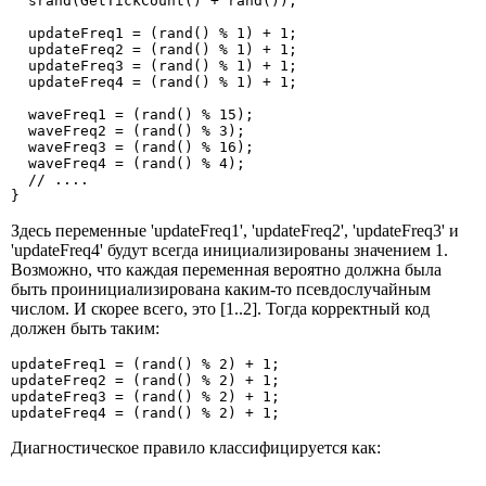
  srand(GetTickCount() + rand());

  updateFreq1 = (rand() % 1) + 1;

  updateFreq2 = (rand() % 1) + 1;

  updateFreq3 = (rand() % 1) + 1;

  updateFreq4 = (rand() % 1) + 1;

  waveFreq1 = (rand() % 15);

  waveFreq2 = (rand() % 3);

  waveFreq3 = (rand() % 16);

  waveFreq4 = (rand() % 4);

  // ....

}
Здесь переменные 'updateFreq1', 'updateFreq2', 'updateFreq3' и
'updateFreq4' будут всегда инициализированы значением 1.
Возможно, что каждая переменная вероятно должна была
быть проинициализирована каким-то псевдослучайным
числом. И скорее всего, это [1..2]. Тогда корректный код
должен быть таким:
updateFreq1 = (rand() % 2) + 1;

updateFreq2 = (rand() % 2) + 1;

updateFreq3 = (rand() % 2) + 1;

updateFreq4 = (rand() % 2) + 1;
Диагностическое правило классифицируется как: