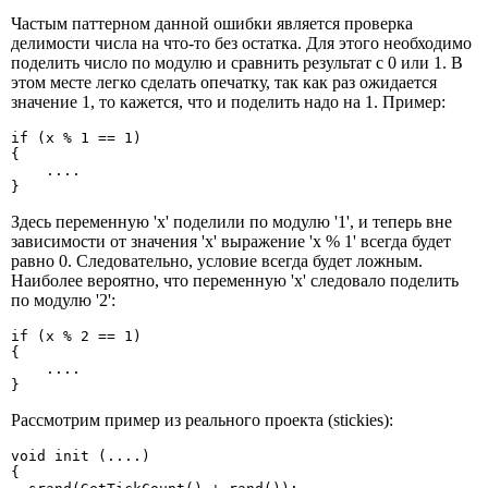
Частым паттерном данной ошибки является проверка
делимости числа на что-то без остатка. Для этого необходимо
поделить число по модулю и сравнить результат с 0 или 1. В
этом месте легко сделать опечатку, так как раз ожидается
значение 1, то кажется, что и поделить надо на 1. Пример:
if (x % 1 == 1)

{

    ....

}
Здесь переменную 'x' поделили по модулю '1', и теперь вне
зависимости от значения 'x' выражение 'x % 1' всегда будет
равно 0. Следовательно, условие всегда будет ложным.
Наиболее вероятно, что переменную 'x' следовало поделить
по модулю '2':
if (x % 2 == 1)

{

    ....

}
Рассмотрим пример из реального проекта (stickies):
void init (....)

{
