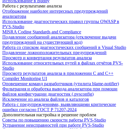
Использование в Buddy
Работа с результатами анализа
Отображение наиболее интересных предупреждений
анализатора
Использование диагностических правил группы OWASP в
PVS-Studio
MISRA Coding Standards and Compliance
Подавление сообщений анализатора (отключение выдачи
предупреждений на существующий код)
Работа со списком диагностических сообщений в Visual Studio
Подавление ложноположительных предупреждений
Просмотр и конвертация результатов анализа
Использование относительных путей в файлах отчётов PVS-
Studio
Просмотр результатов анализа в приложении C and C++
Compiler Monitoring UI
Оповещение команд разработчиков (утилита blame-notifier)
Фильтрация и обработка вывода анализатора при помощи
файлов конфигурации диагностик (.pvsconfig)
Исключение из анализа файлов и каталогов
Работа с предупреждениями, выявляющими критические
ошибки согласно ГОСТ Р 71207-2024
Дополнительная настройка и решение проблем
Советы по повышению скорости работы PVS-Studio
Устранение неисправностей при работе PVS-Studio