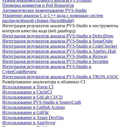
Режим инкрементального анализа PVS-Studio
Проверка коммитов и Pull Request'ов
Автоматическое развертывание PVS-Studio
Ускорение анализа C и C++ кода с помощью систем
распределённой сборки (Incredibuild)
Интеграция результатов анализа PVS-Studio в инструменты
контроля качества кода (веб дашборд)
Интеграция результатов анализа PVS-Studio в DefectDojo
Интеграция результатов анализа PVS-Studio в SonarQube
Интеграция результатов анализа PVS-Studio в CodeChecker
Интеграция результатов анализа PVS-Studio в AppSec.Hub
Интеграция результатов анализа PVS-Studio в Hexway
Интеграция результатов анализа PVS-Studio в Securitm
Интеграция результатов анализа PVS-Studio в
CyberCodeReview
Интеграция результатов анализа PVS-Studio в TRON.ASOC
Развёртывание анализатора в облачных CI
Использование в Travis CI
Использование в CircleCI
Использование в GitLab CI/CD
Использование PVS-Studio в SourceCraft
Использование в GitHub Actions
Использование в GitFlic
Использование в Azure DevOps
Использование в AppVeyor