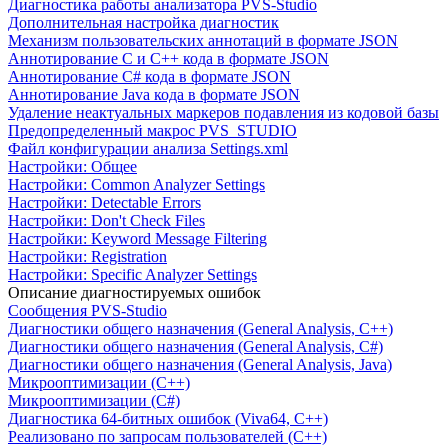
Диагностика работы анализатора PVS-Studio
Дополнительная настройка диагностик
Механизм пользовательских аннотаций в формате JSON
Аннотирование C и C++ кода в формате JSON
Аннотирование C# кода в формате JSON
Аннотирование Java кода в формате JSON
Удаление неактуальных маркеров подавления из кодовой базы
Предопределенный макрос PVS_STUDIO
Файл конфигурации анализа Settings.xml
Настройки: Общее
Настройки: Common Analyzer Settings
Настройки: Detectable Errors
Настройки: Don't Check Files
Настройки: Keyword Message Filtering
Настройки: Registration
Настройки: Specific Analyzer Settings
Описание диагностируемых ошибок
Сообщения PVS-Studio
Диагностики общего назначения (General Analysis, C++)
Диагностики общего назначения (General Analysis, C#)
Диагностики общего назначения (General Analysis, Java)
Микрооптимизации (C++)
Микрооптимизации (C#)
Диагностика 64-битных ошибок (Viva64, C++)
Реализовано по запросам пользователей (C++)