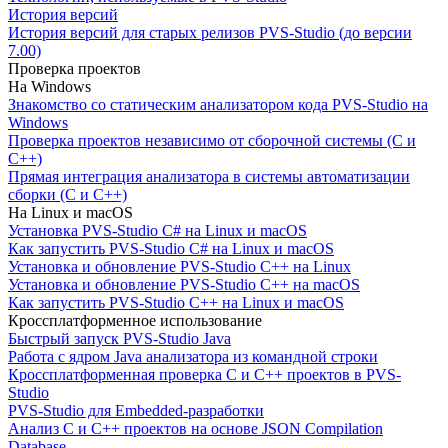
История версий
История версий для старых релизов PVS-Studio (до версии
7.00)
Проверка проектов
На Windows
Знакомство со статическим анализатором кода PVS-Studio на
Windows
Проверка проектов независимо от сборочной системы (C и
C++)
Прямая интеграция анализатора в системы автоматизации
сборки (C и C++)
На Linux и macOS
Установка PVS-Studio C# на Linux и macOS
Как запустить PVS-Studio C# на Linux и macOS
Установка и обновление PVS-Studio C++ на Linux
Установка и обновление PVS-Studio C++ на macOS
Как запустить PVS-Studio C++ на Linux и macOS
Кроссплатформенное использование
Быстрый запуск PVS-Studio Java
Работа с ядром Java анализатора из командной строки
Кроссплатформенная проверка C и C++ проектов в PVS-
Studio
PVS-Studio для Embedded-разработки
Анализ C и C++ проектов на основе JSON Compilation
Database