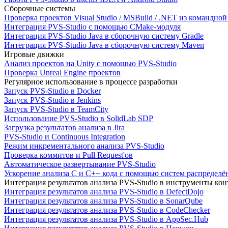
Сборочные системы
Проверка проектов Visual Studio / MSBuild / .NET из командно
Интеграция PVS-Studio с помощью CMake-модуля
Интеграция PVS-Studio Java в сборочную систему Gradle
Интеграция PVS-Studio Java в сборочную систему Maven
Игровые движки
Анализ проектов на Unity с помощью PVS-Studio
Проверка Unreal Engine проектов
Регулярное использование в процессе разработки
Запуск PVS-Studio в Docker
Запуск PVS-Studio в Jenkins
Запуск PVS-Studio в TeamCity
Использование PVS-Studio в SolidLab SDP
Загрузка результатов анализа в Jira
PVS-Studio и Continuous Integration
Режим инкрементального анализа PVS-Studio
Проверка коммитов и Pull Request'ов
Автоматическое развертывание PVS-Studio
Ускорение анализа C и C++ кода с помощью систем распределённ
Интеграция результатов анализа PVS-Studio в инструменты конт
Интеграция результатов анализа PVS-Studio в DefectDojo
Интеграция результатов анализа PVS-Studio в SonarQube
Интеграция результатов анализа PVS-Studio в CodeChecker
Интеграция результатов анализа PVS-Studio в AppSec.Hub