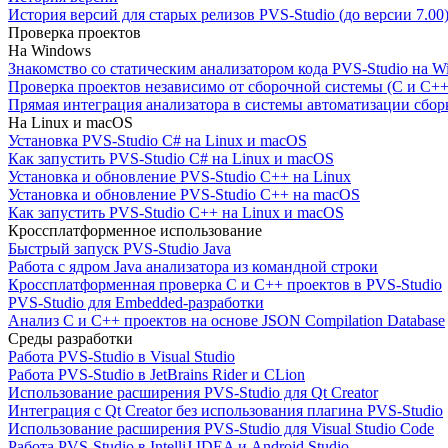
История версий для старых релизов PVS-Studio (до версии 7.00
Проверка проектов
На Windows
Знакомство со статическим анализатором кода PVS-Studio на W
Проверка проектов независимо от сборочной системы (C и C++
Прямая интеграция анализатора в системы автоматизации сбор
На Linux и macOS
Установка PVS-Studio C# на Linux и macOS
Как запустить PVS-Studio C# на Linux и macOS
Установка и обновление PVS-Studio C++ на Linux
Установка и обновление PVS-Studio C++ на macOS
Как запустить PVS-Studio C++ на Linux и macOS
Кроссплатформенное использование
Быстрый запуск PVS-Studio Java
Работа с ядром Java анализатора из командной строки
Кроссплатформенная проверка C и C++ проектов в PVS-Studio
PVS-Studio для Embedded-разработки
Анализ C и C++ проектов на основе JSON Compilation Database
Среды разработки
Работа PVS-Studio в Visual Studio
Работа PVS-Studio в JetBrains Rider и CLion
Использование расширения PVS-Studio для Qt Creator
Интеграция с Qt Creator без использования плагина PVS-Studio
Использование расширения PVS-Studio для Visual Studio Code
Работа PVS-Studio в IntelliJ IDEA и Android Studio