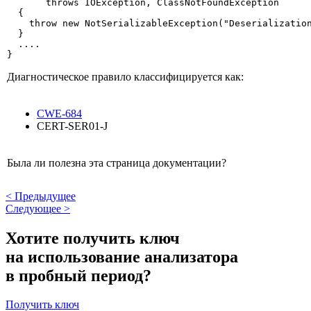
       throws IOException, ClassNotFoundException

  {

    throw new NotSerializableException("Deserialization
  }

  ....

}
Диагностическое правило классифицируется как:
CWE-684
CERT-SER01-J
Была ли полезна эта страница документации?
<
Предыдущее
Следующее
>
Хотите получить ключ
на использование анализатора
в пробный период?
Получить ключ