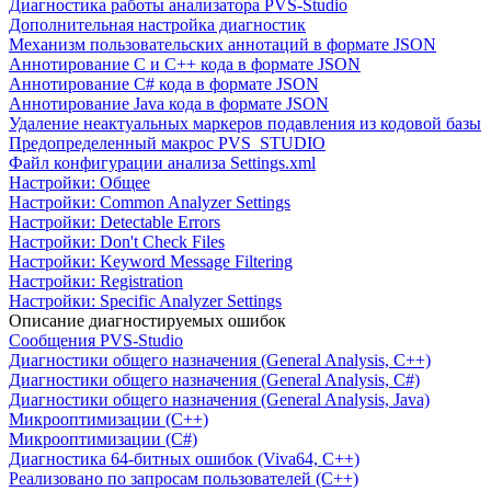
Диагностика работы анализатора PVS-Studio
Дополнительная настройка диагностик
Механизм пользовательских аннотаций в формате JSON
Аннотирование C и C++ кода в формате JSON
Аннотирование C# кода в формате JSON
Аннотирование Java кода в формате JSON
Удаление неактуальных маркеров подавления из кодовой базы
Предопределенный макрос PVS_STUDIO
Файл конфигурации анализа Settings.xml
Настройки: Общее
Настройки: Common Analyzer Settings
Настройки: Detectable Errors
Настройки: Don't Check Files
Настройки: Keyword Message Filtering
Настройки: Registration
Настройки: Specific Analyzer Settings
Описание диагностируемых ошибок
Сообщения PVS-Studio
Диагностики общего назначения (General Analysis, C++)
Диагностики общего назначения (General Analysis, C#)
Диагностики общего назначения (General Analysis, Java)
Микрооптимизации (C++)
Микрооптимизации (C#)
Диагностика 64-битных ошибок (Viva64, C++)
Реализовано по запросам пользователей (C++)