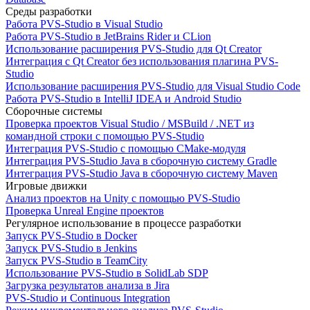
Среды разработки
Работа PVS-Studio в Visual Studio
Работа PVS-Studio в JetBrains Rider и CLion
Использование расширения PVS-Studio для Qt Creator
Интеграция с Qt Creator без использования плагина PVS-
Studio
Использование расширения PVS-Studio для Visual Studio Code
Работа PVS-Studio в IntelliJ IDEA и Android Studio
Сборочные системы
Проверка проектов Visual Studio / MSBuild / .NET из
командной строки с помощью PVS-Studio
Интеграция PVS-Studio с помощью CMake-модуля
Интеграция PVS-Studio Java в сборочную систему Gradle
Интеграция PVS-Studio Java в сборочную систему Maven
Игровые движки
Анализ проектов на Unity с помощью PVS-Studio
Проверка Unreal Engine проектов
Регулярное использование в процессе разработки
Запуск PVS-Studio в Docker
Запуск PVS-Studio в Jenkins
Запуск PVS-Studio в TeamCity
Использование PVS-Studio в SolidLab SDP
Загрузка результатов анализа в Jira
PVS-Studio и Continuous Integration