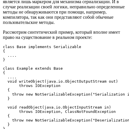
является лишь маркером для механизма сериализации. И в
случае реализации своей логики, неправильно определенные
методы не обнаруживаются при помощи, например,
компилятора, так как они представляют собой обычные
пользовательские методы.
Рассмотрим синтетический пример, который вполне имеет
право на существование в реальном проекте:
class Base implements Serializable

{

  ....

}

class Example extends Base

{

  ....

  void writeObject(java.io.ObjectOutputStream out)

       throws IOException

  {

    throw new NotSerializableException("Serialization i
  }

  void readObject(java.io.ObjectInputStream in) 

       throws IOException, ClassNotFoundException

  {

    throw new NotSerializableException("Deserialization
  }

}