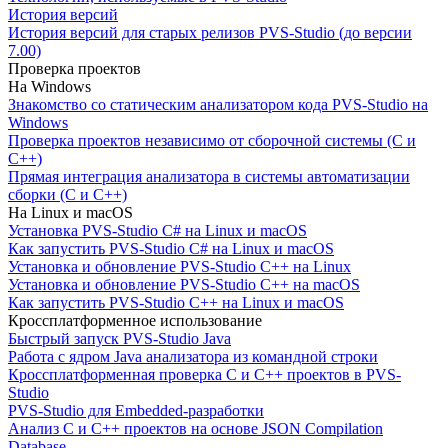
История версий
История версий для старых релизов PVS-Studio (до версии
7.00)
Проверка проектов
На Windows
Знакомство со статическим анализатором кода PVS-Studio на
Windows
Проверка проектов независимо от сборочной системы (C и
C++)
Прямая интеграция анализатора в системы автоматизации
сборки (C и C++)
На Linux и macOS
Установка PVS-Studio C# на Linux и macOS
Как запустить PVS-Studio C# на Linux и macOS
Установка и обновление PVS-Studio C++ на Linux
Установка и обновление PVS-Studio C++ на macOS
Как запустить PVS-Studio C++ на Linux и macOS
Кроссплатформенное использование
Быстрый запуск PVS-Studio Java
Работа с ядром Java анализатора из командной строки
Кроссплатформенная проверка C и C++ проектов в PVS-
Studio
PVS-Studio для Embedded-разработки
Анализ C и C++ проектов на основе JSON Compilation
Database