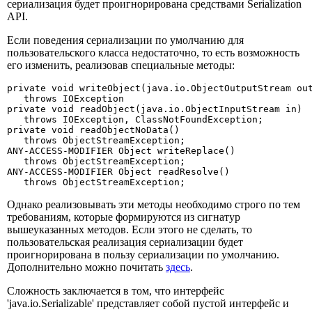
сериализация будет проигнорирована средствами Serialization
API.
Если поведения сериализации по умолчанию для
пользовательского класса недостаточно, то есть возможность
его изменить, реализовав специальные методы:
private void writeObject(java.io.ObjectOutputStream out
   throws IOException

private void readObject(java.io.ObjectInputStream in)

   throws IOException, ClassNotFoundException;

private void readObjectNoData()

   throws ObjectStreamException;

ANY-ACCESS-MODIFIER Object writeReplace()

   throws ObjectStreamException;

ANY-ACCESS-MODIFIER Object readResolve()

   throws ObjectStreamException;
Однако реализовывать эти методы необходимо строго по тем
требованиям, которые формируются из сигнатур
вышеуказанных методов. Если этого не сделать, то
пользовательская реализация сериализации будет
проигнорирована в пользу сериализации по умолчанию.
Дополнительно можно почитать
здесь
.
Сложность заключается в том, что интерфейс
'java.io.Serializable' представляет собой пустой интерфейс и