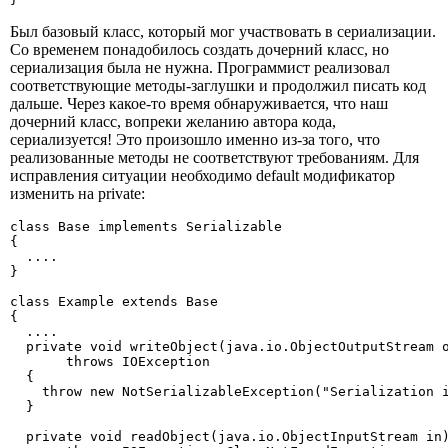
Был базовый класс, который мог участвовать в сериализации.
Со временем понадобилось создать дочерний класс, но
сериализация была не нужна. Программист реализовал
соответствующие методы-заглушки и продолжил писать код
дальше. Через какое-то время обнаруживается, что наш
дочерний класс, вопреки желанию автора кода,
сериализуется! Это произошло именно из-за того, что
реализованные методы не соответствуют требованиям. Для
исправления ситуации необходимо default модификатор
изменить на private:
class Base implements Serializable

{

  ....

}

class Example extends Base

{

  ....

  private void writeObject(java.io.ObjectOutputStream o
       throws IOException

  {

    throw new NotSerializableException("Serialization i
  }

  private void readObject(java.io.ObjectInputStream in)