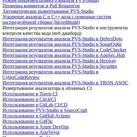
Режим инкрементального анализа PVS-Studio
Проверка коммитов и Pull Request'ов
Автоматическое развертывание PVS-Studio
Ускорение анализа C и C++ кода с помощью систем
распределённой сборки (Incredibuild)
Интеграция результатов анализа PVS-Studio в инструменты
контроля качества кода (веб дашборд)
Интеграция результатов анализа PVS-Studio в DefectDojo
Интеграция результатов анализа PVS-Studio в SonarQube
Интеграция результатов анализа PVS-Studio в CodeChecker
Интеграция результатов анализа PVS-Studio в AppSec.Hub
Интеграция результатов анализа PVS-Studio в Hexway
Интеграция результатов анализа PVS-Studio в Securitm
Интеграция результатов анализа PVS-Studio в
CyberCodeReview
Интеграция результатов анализа PVS-Studio в TRON.ASOC
Развёртывание анализатора в облачных CI
Использование в Travis CI
Использование в CircleCI
Использование в GitLab CI/CD
Использование PVS-Studio в SourceCraft
Использование в GitHub Actions
Использование в GitFlic
Использование в Azure DevOps
Использование в AppVeyor