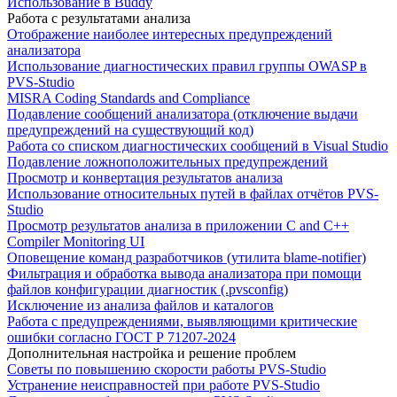
Использование в Buddy
Работа с результатами анализа
Отображение наиболее интересных предупреждений
анализатора
Использование диагностических правил группы OWASP в
PVS-Studio
MISRA Coding Standards and Compliance
Подавление сообщений анализатора (отключение выдачи
предупреждений на существующий код)
Работа со списком диагностических сообщений в Visual Studio
Подавление ложноположительных предупреждений
Просмотр и конвертация результатов анализа
Использование относительных путей в файлах отчётов PVS-
Studio
Просмотр результатов анализа в приложении C and C++
Compiler Monitoring UI
Оповещение команд разработчиков (утилита blame-notifier)
Фильтрация и обработка вывода анализатора при помощи
файлов конфигурации диагностик (.pvsconfig)
Исключение из анализа файлов и каталогов
Работа с предупреждениями, выявляющими критические
ошибки согласно ГОСТ Р 71207-2024
Дополнительная настройка и решение проблем
Советы по повышению скорости работы PVS-Studio
Устранение неисправностей при работе PVS-Studio