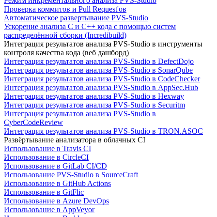
Режим инкрементального анализа PVS-Studio
Проверка коммитов и Pull Request'ов
Автоматическое развертывание PVS-Studio
Ускорение анализа C и C++ кода с помощью систем
распределённой сборки (Incredibuild)
Интеграция результатов анализа PVS-Studio в инструменты
контроля качества кода (веб дашборд)
Интеграция результатов анализа PVS-Studio в DefectDojo
Интеграция результатов анализа PVS-Studio в SonarQube
Интеграция результатов анализа PVS-Studio в CodeChecker
Интеграция результатов анализа PVS-Studio в AppSec.Hub
Интеграция результатов анализа PVS-Studio в Hexway
Интеграция результатов анализа PVS-Studio в Securitm
Интеграция результатов анализа PVS-Studio в
CyberCodeReview
Интеграция результатов анализа PVS-Studio в TRON.ASOC
Развёртывание анализатора в облачных CI
Использование в Travis CI
Использование в CircleCI
Использование в GitLab CI/CD
Использование PVS-Studio в SourceCraft
Использование в GitHub Actions
Использование в GitFlic
Использование в Azure DevOps
Использование в AppVeyor