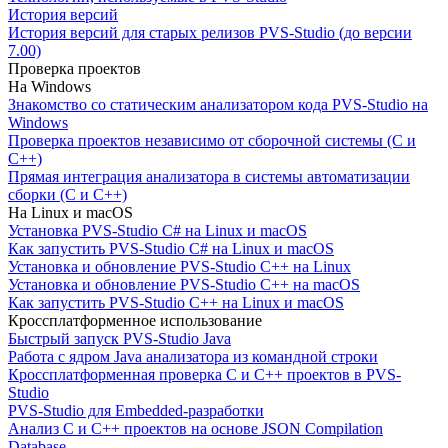
История версий
История версий для старых релизов PVS-Studio (до версии
7.00)
Проверка проектов
На Windows
Знакомство со статическим анализатором кода PVS-Studio на
Windows
Проверка проектов независимо от сборочной системы (C и
C++)
Прямая интеграция анализатора в системы автоматизации
сборки (C и C++)
На Linux и macOS
Установка PVS-Studio C# на Linux и macOS
Как запустить PVS-Studio C# на Linux и macOS
Установка и обновление PVS-Studio C++ на Linux
Установка и обновление PVS-Studio C++ на macOS
Как запустить PVS-Studio C++ на Linux и macOS
Кроссплатформенное использование
Быстрый запуск PVS-Studio Java
Работа с ядром Java анализатора из командной строки
Кроссплатформенная проверка C и C++ проектов в PVS-
Studio
PVS-Studio для Embedded-разработки
Анализ C и C++ проектов на основе JSON Compilation
Database