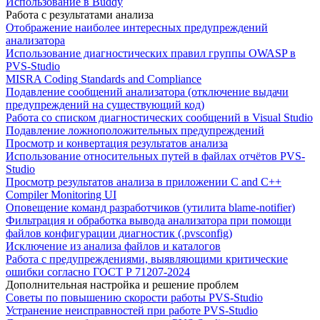
Использование в Buddy
Работа с результатами анализа
Отображение наиболее интересных предупреждений
анализатора
Использование диагностических правил группы OWASP в
PVS-Studio
MISRA Coding Standards and Compliance
Подавление сообщений анализатора (отключение выдачи
предупреждений на существующий код)
Работа со списком диагностических сообщений в Visual Studio
Подавление ложноположительных предупреждений
Просмотр и конвертация результатов анализа
Использование относительных путей в файлах отчётов PVS-
Studio
Просмотр результатов анализа в приложении C and C++
Compiler Monitoring UI
Оповещение команд разработчиков (утилита blame-notifier)
Фильтрация и обработка вывода анализатора при помощи
файлов конфигурации диагностик (.pvsconfig)
Исключение из анализа файлов и каталогов
Работа с предупреждениями, выявляющими критические
ошибки согласно ГОСТ Р 71207-2024
Дополнительная настройка и решение проблем
Советы по повышению скорости работы PVS-Studio
Устранение неисправностей при работе PVS-Studio