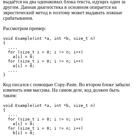
выдаётся на два одинаковых блока текста, идущих один за
другим. Данная диагностика в основном опирается на
эвристический метод и поэтому может выдавать ложные
срабатывания.
Рассмотрим пример:
void Example(int *a, int *b, size_t n)

{

  ....

  for (size_t i = 0; i != n; i++)

    a[i] = 0;

  for (size_t i = 0; i != n; i++)

    a[i] = 0;

  ....

}
Код писался с помощью Copy-Paste. Во втором блоке забыли
изменить имя массива. На самом деле, код должен быть
таким:
void Example(int *a, int *b, size_t n)

{

  ....

  for (size_t i = 0; i != n; i++)

    a[i] = 0;

  for (size_t i = 0; i != n; i++)

    b[i] = 0;
