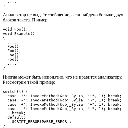
  ....

}
Анализатор не выдаёт сообщение, если найдено больше двух
блоков текста. Пример:
void Foo();

void Example()

{

  ....

  Foo();

  Foo();

  Foo();

  Foo();

  ....

}
Иногда может быть непонятно, что не нравится анализатору.
Рассмотрим такой пример:
switch(t) {

  case '!': InvokeMethod(&obj_Sylia, "!", 1); break; 

  case '~': InvokeMethod(&obj_Sylia, "~", 1); break; 

  case '+': InvokeMethod(&obj_Sylia, "+", 1); break;

  case '-': InvokeMethod(&obj_Sylia, "-", 1); break; 

    break;

  default:

    SCRIPT_ERROR(PARSE_ERROR); 

}