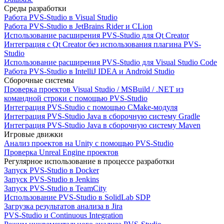
Среды разработки
Работа PVS-Studio в Visual Studio
Работа PVS-Studio в JetBrains Rider и CLion
Использование расширения PVS-Studio для Qt Creator
Интеграция с Qt Creator без использования плагина PVS-
Studio
Использование расширения PVS-Studio для Visual Studio Code
Работа PVS-Studio в IntelliJ IDEA и Android Studio
Сборочные системы
Проверка проектов Visual Studio / MSBuild / .NET из
командной строки с помощью PVS-Studio
Интеграция PVS-Studio с помощью CMake-модуля
Интеграция PVS-Studio Java в сборочную систему Gradle
Интеграция PVS-Studio Java в сборочную систему Maven
Игровые движки
Анализ проектов на Unity с помощью PVS-Studio
Проверка Unreal Engine проектов
Регулярное использование в процессе разработки
Запуск PVS-Studio в Docker
Запуск PVS-Studio в Jenkins
Запуск PVS-Studio в TeamCity
Использование PVS-Studio в SolidLab SDP
Загрузка результатов анализа в Jira
PVS-Studio и Continuous Integration