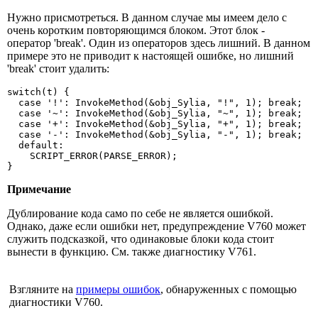
Нужно присмотреться. В данном случае мы имеем дело с
очень коротким повторяющимся блоком. Этот блок -
оператор 'break'. Один из операторов здесь лишний. В данном
примере это не приводит к настоящей ошибке, но лишний
'break' стоит удалить:
switch(t) {

  case '!': InvokeMethod(&obj_Sylia, "!", 1); break; 

  case '~': InvokeMethod(&obj_Sylia, "~", 1); break; 

  case '+': InvokeMethod(&obj_Sylia, "+", 1); break;

  case '-': InvokeMethod(&obj_Sylia, "-", 1); break; 

  default:

    SCRIPT_ERROR(PARSE_ERROR); 

}
Примечание
Дублирование кода само по себе не является ошибкой.
Однако, даже если ошибки нет, предупреждение V760 может
служить подсказкой, что одинаковые блоки кода стоит
вынести в функцию. См. также диагностику V761.
Взгляните на
примеры ошибок
, обнаруженных с помощью
диагностики V760.