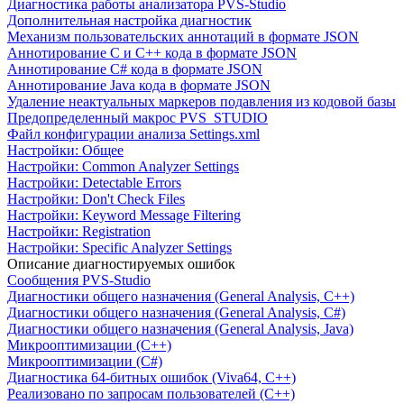
Диагностика работы анализатора PVS-Studio
Дополнительная настройка диагностик
Механизм пользовательских аннотаций в формате JSON
Аннотирование C и C++ кода в формате JSON
Аннотирование C# кода в формате JSON
Аннотирование Java кода в формате JSON
Удаление неактуальных маркеров подавления из кодовой базы
Предопределенный макрос PVS_STUDIO
Файл конфигурации анализа Settings.xml
Настройки: Общее
Настройки: Common Analyzer Settings
Настройки: Detectable Errors
Настройки: Don't Check Files
Настройки: Keyword Message Filtering
Настройки: Registration
Настройки: Specific Analyzer Settings
Описание диагностируемых ошибок
Сообщения PVS-Studio
Диагностики общего назначения (General Analysis, C++)
Диагностики общего назначения (General Analysis, C#)
Диагностики общего назначения (General Analysis, Java)
Микрооптимизации (C++)
Микрооптимизации (C#)
Диагностика 64-битных ошибок (Viva64, C++)
Реализовано по запросам пользователей (C++)