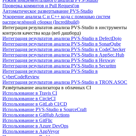
Режим инкрементального анализа PVS-Studio
Проверка коммитов и Pull Request'ов
Автоматическое развертывание PVS-Studio
Ускорение анализа C и C++ кода с помощью систем
распределённой сборки (Incredibuild)
Интеграция результатов анализа PVS-Studio в инструменты
контроля качества кода (веб дашборд)
Интеграция результатов анализа PVS-Studio в DefectDojo
Интеграция результатов анализа PVS-Studio в SonarQube
Интеграция результатов анализа PVS-Studio в CodeChecker
Интеграция результатов анализа PVS-Studio в AppSec.Hub
Интеграция результатов анализа PVS-Studio в Hexway
Интеграция результатов анализа PVS-Studio в Securitm
Интеграция результатов анализа PVS-Studio в
CyberCodeReview
Интеграция результатов анализа PVS-Studio в TRON.ASOC
Развёртывание анализатора в облачных CI
Использование в Travis CI
Использование в CircleCI
Использование в GitLab CI/CD
Использование PVS-Studio в SourceCraft
Использование в GitHub Actions
Использование в GitFlic
Использование в Azure DevOps
Использование в AppVeyor