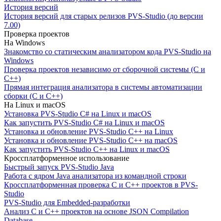
История версий
История версий для старых релизов PVS-Studio (до версии
7.00)
Проверка проектов
На Windows
Знакомство со статическим анализатором кода PVS-Studio на
Windows
Проверка проектов независимо от сборочной системы (C и
C++)
Прямая интеграция анализатора в системы автоматизации
сборки (C и C++)
На Linux и macOS
Установка PVS-Studio C# на Linux и macOS
Как запустить PVS-Studio C# на Linux и macOS
Установка и обновление PVS-Studio C++ на Linux
Установка и обновление PVS-Studio C++ на macOS
Как запустить PVS-Studio C++ на Linux и macOS
Кроссплатформенное использование
Быстрый запуск PVS-Studio Java
Работа с ядром Java анализатора из командной строки
Кроссплатформенная проверка C и C++ проектов в PVS-
Studio
PVS-Studio для Embedded-разработки
Анализ C и C++ проектов на основе JSON Compilation
Database