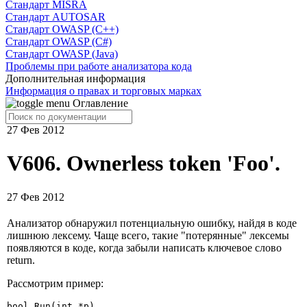
Cтандарт MISRA
Стандарт AUTOSAR
Стандарт OWASP (C++)
Стандарт OWASP (C#)
Стандарт OWASP (Java)
Проблемы при работе анализатора кода
Дополнительная информация
Информация о правах и торговых марках
Оглавление
27 Фев 2012
V606. Ownerless token 'Foo'.
27 Фев 2012
Анализатор обнаружил потенциальную ошибку, найдя в коде
лишнюю лексему. Чаще всего, такие "потерянные" лексемы
появляются в коде, когда забыли написать ключевое слово
return.
Рассмотрим пример:
bool Run(int *p)
