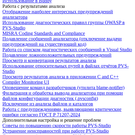
Использование в Buddy
Работа с результатами анализа
Отображение наиболее интересных предупреждений
анализатора
Использование диагностических правил группы OWASP в
PVS-Studio
MISRA Coding Standards and Compliance
Подавление сообщений анализатора (отключение выдачи
предупреждений на существующий код)
Работа со списком диагностических сообщений в Visual Studio
Подавление ложноположительных предупреждений
Просмотр и конвертация результатов анализа
Использование относительных путей в файлах отчётов PVS-
Studio
Просмотр результатов анализа в приложении C and C++
Compiler Monitoring UI
Оповещение команд разработчиков (утилита blame-notifier)
Фильтрация и обработка вывода анализатора при помощи
файлов конфигурации диагностик (.pvsconfig)
Исключение из анализа файлов и каталогов
Работа с предупреждениями, выявляющими критические
ошибки согласно ГОСТ Р 71207-2024
Дополнительная настройка и решение проблем
Советы по повышению скорости работы PVS-Studio
Устранение неисправностей при работе PVS-Studio