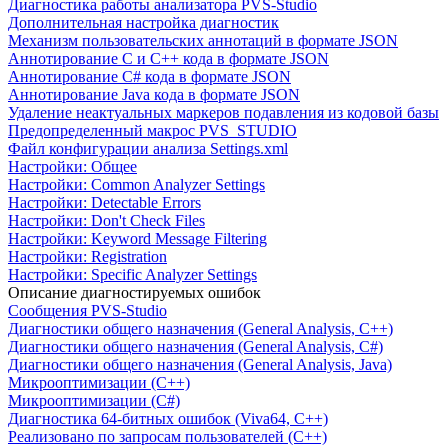
Диагностика работы анализатора PVS-Studio
Дополнительная настройка диагностик
Механизм пользовательских аннотаций в формате JSON
Аннотирование C и C++ кода в формате JSON
Аннотирование C# кода в формате JSON
Аннотирование Java кода в формате JSON
Удаление неактуальных маркеров подавления из кодовой базы
Предопределенный макрос PVS_STUDIO
Файл конфигурации анализа Settings.xml
Настройки: Общее
Настройки: Common Analyzer Settings
Настройки: Detectable Errors
Настройки: Don't Check Files
Настройки: Keyword Message Filtering
Настройки: Registration
Настройки: Specific Analyzer Settings
Описание диагностируемых ошибок
Сообщения PVS-Studio
Диагностики общего назначения (General Analysis, C++)
Диагностики общего назначения (General Analysis, C#)
Диагностики общего назначения (General Analysis, Java)
Микрооптимизации (C++)
Микрооптимизации (C#)
Диагностика 64-битных ошибок (Viva64, C++)
Реализовано по запросам пользователей (C++)