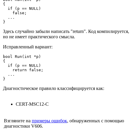
{

  if (p == NULL)

    false;

  ...

}
Здесь случайно забыли написать "return". Код компилируется,
но не имеет практического смысла.
Исправленный вариант:
bool Run(int *p)

{

  if (p == NULL)

    return false;

  ...

}
Диагностическое правило классифицируется как:
CERT-MSC12-C
Взгляните на
примеры ошибок
, обнаруженных с помощью
диагностики V606.