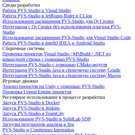
Среды разработки
Работа PVS-Studio в Visual Studio
Работа PVS-Studio в JetBrains Rider и CLion
Использование расширения PVS-Studio для Qt Creator
Интеграция с Qt Creator без использования плагина PVS-
Studio
Использование расширения PVS-Studio для Visual Studio Code
Работа PVS-Studio в IntelliJ IDEA и Android Studio
Сборочные системы
Проверка проектов Visual Studio / MSBuild / .NET из
командной строки с помощью PVS-Studio
Интеграция PVS-Studio с помощью CMake-модуля
Интеграция PVS-Studio Java в сборочную систему Gradle
Интеграция PVS-Studio Java в сборочную систему Maven
Игровые движки
Анализ проектов на Unity с помощью PVS-Studio
Проверка Unreal Engine проектов
Регулярное использование в процессе разработки
Запуск PVS-Studio в Docker
Запуск PVS-Studio в Jenkins
Запуск PVS-Studio в TeamCity
Использование PVS-Studio в SolidLab SDP
Загрузка результатов анализа в Jira
PVS-Studio и Continuous Integration