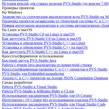
История версий для старых релизов PVS-Studio (до версии 7.00
Проверка проектов
На Windows
Знакомство со статическим анализатором кода PVS-Studio на W
Проверка проектов независимо от сборочной системы (C и C++
Прямая интеграция анализатора в системы автоматизации сбор
На Linux и macOS
Установка PVS-Studio C# на Linux и macOS
Как запустить PVS-Studio C# на Linux и macOS
Установка и обновление PVS-Studio C++ на Linux
Установка и обновление PVS-Studio C++ на macOS
Как запустить PVS-Studio C++ на Linux и macOS
Кроссплатформенное использование
Быстрый запуск PVS-Studio Java
Работа с ядром Java анализатора из командной строки
Кроссплатформенная проверка C и C++ проектов в PVS-Studio
PVS-Studio для Embedded-разработки
Анализ C и C++ проектов на основе JSON Compilation Database
Среды разработки
Работа PVS-Studio в Visual Studio
Работа PVS-Studio в JetBrains Rider и CLion
Использование расширения PVS-Studio для Qt Creator
Интеграция с Qt Creator без использования плагина PVS-Studio
Использование расширения PVS-Studio для Visual Studio Code
Работа PVS-Studio в IntelliJ IDEA и Android Studio