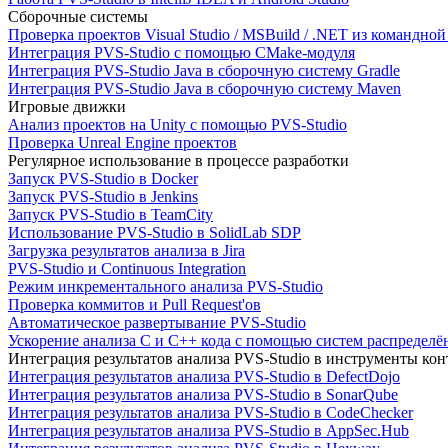
Сборочные системы
Проверка проектов Visual Studio / MSBuild / .NET из командно
Интеграция PVS-Studio с помощью CMake-модуля
Интеграция PVS-Studio Java в сборочную систему Gradle
Интеграция PVS-Studio Java в сборочную систему Maven
Игровые движки
Анализ проектов на Unity с помощью PVS-Studio
Проверка Unreal Engine проектов
Регулярное использование в процессе разработки
Запуск PVS-Studio в Docker
Запуск PVS-Studio в Jenkins
Запуск PVS-Studio в TeamCity
Использование PVS-Studio в SolidLab SDP
Загрузка результатов анализа в Jira
PVS-Studio и Continuous Integration
Режим инкрементального анализа PVS-Studio
Проверка коммитов и Pull Request'ов
Автоматическое развертывание PVS-Studio
Ускорение анализа C и C++ кода с помощью систем распределённ
Интеграция результатов анализа PVS-Studio в инструменты конт
Интеграция результатов анализа PVS-Studio в DefectDojo
Интеграция результатов анализа PVS-Studio в SonarQube
Интеграция результатов анализа PVS-Studio в CodeChecker
Интеграция результатов анализа PVS-Studio в AppSec.Hub