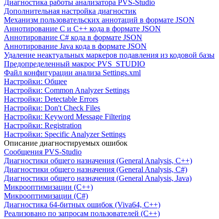
Диагностика работы анализатора PVS-Studio
Дополнительная настройка диагностик
Механизм пользовательских аннотаций в формате JSON
Аннотирование C и C++ кода в формате JSON
Аннотирование C# кода в формате JSON
Аннотирование Java кода в формате JSON
Удаление неактуальных маркеров подавления из кодовой базы
Предопределенный макрос PVS_STUDIO
Файл конфигурации анализа Settings.xml
Настройки: Общее
Настройки: Common Analyzer Settings
Настройки: Detectable Errors
Настройки: Don't Check Files
Настройки: Keyword Message Filtering
Настройки: Registration
Настройки: Specific Analyzer Settings
Описание диагностируемых ошибок
Сообщения PVS-Studio
Диагностики общего назначения (General Analysis, C++)
Диагностики общего назначения (General Analysis, C#)
Диагностики общего назначения (General Analysis, Java)
Микрооптимизации (C++)
Микрооптимизации (C#)
Диагностика 64-битных ошибок (Viva64, C++)
Реализовано по запросам пользователей (C++)