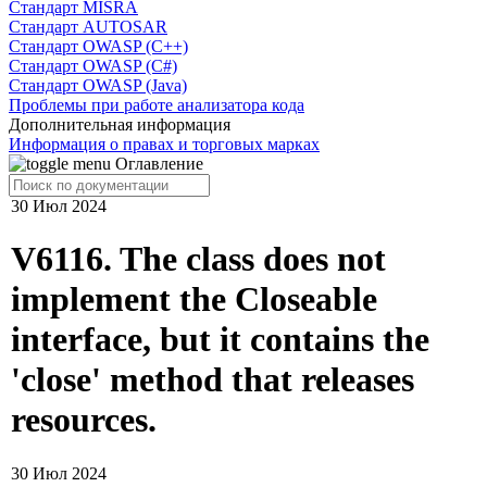
Cтандарт MISRA
Стандарт AUTOSAR
Стандарт OWASP (C++)
Стандарт OWASP (C#)
Стандарт OWASP (Java)
Проблемы при работе анализатора кода
Дополнительная информация
Информация о правах и торговых марках
Оглавление
30 Июл 2024
V6116. The class does not
implement the Closeable
interface, but it contains the
'close' method that releases
resources.
30 Июл 2024