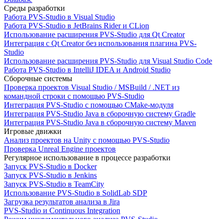
Среды разработки
Работа PVS-Studio в Visual Studio
Работа PVS-Studio в JetBrains Rider и CLion
Использование расширения PVS-Studio для Qt Creator
Интеграция с Qt Creator без использования плагина PVS-
Studio
Использование расширения PVS-Studio для Visual Studio Code
Работа PVS-Studio в IntelliJ IDEA и Android Studio
Сборочные системы
Проверка проектов Visual Studio / MSBuild / .NET из
командной строки с помощью PVS-Studio
Интеграция PVS-Studio с помощью CMake-модуля
Интеграция PVS-Studio Java в сборочную систему Gradle
Интеграция PVS-Studio Java в сборочную систему Maven
Игровые движки
Анализ проектов на Unity с помощью PVS-Studio
Проверка Unreal Engine проектов
Регулярное использование в процессе разработки
Запуск PVS-Studio в Docker
Запуск PVS-Studio в Jenkins
Запуск PVS-Studio в TeamCity
Использование PVS-Studio в SolidLab SDP
Загрузка результатов анализа в Jira
PVS-Studio и Continuous Integration