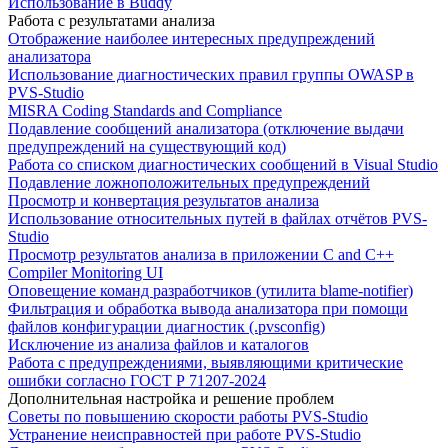
Использование в Buddy
Работа с результатами анализа
Отображение наиболее интересных предупреждений
анализатора
Использование диагностических правил группы OWASP в
PVS-Studio
MISRA Coding Standards and Compliance
Подавление сообщений анализатора (отключение выдачи
предупреждений на существующий код)
Работа со списком диагностических сообщений в Visual Studio
Подавление ложноположительных предупреждений
Просмотр и конвертация результатов анализа
Использование относительных путей в файлах отчётов PVS-
Studio
Просмотр результатов анализа в приложении C and C++
Compiler Monitoring UI
Оповещение команд разработчиков (утилита blame-notifier)
Фильтрация и обработка вывода анализатора при помощи
файлов конфигурации диагностик (.pvsconfig)
Исключение из анализа файлов и каталогов
Работа с предупреждениями, выявляющими критические
ошибки согласно ГОСТ Р 71207-2024
Дополнительная настройка и решение проблем
Советы по повышению скорости работы PVS-Studio
Устранение неисправностей при работе PVS-Studio