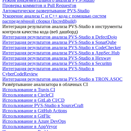
Режим инкрементального анализа PVS-Studio
Проверка коммитов и Pull Request'ов
Автоматическое развертывание PVS-Studio
Ускорение анализа C и C++ кода с помощью систем
распределённой сборки (Incredibuild)
Интеграция результатов анализа PVS-Studio в инструменты
контроля качества кода (веб дашборд)
Интеграция результатов анализа PVS-Studio в DefectDojo
Интеграция результатов анализа PVS-Studio в SonarQube
Интеграция результатов анализа PVS-Studio в CodeChecker
Интеграция результатов анализа PVS-Studio в AppSec.Hub
Интеграция результатов анализа PVS-Studio в Hexway
Интеграция результатов анализа PVS-Studio в Securitm
Интеграция результатов анализа PVS-Studio в
CyberCodeReview
Интеграция результатов анализа PVS-Studio в TRON.ASOC
Развёртывание анализатора в облачных CI
Использование в Travis CI
Использование в CircleCI
Использование в GitLab CI/CD
Использование PVS-Studio в SourceCraft
Использование в GitHub Actions
Использование в GitFlic
Использование в Azure DevOps
Использование в AppVeyor