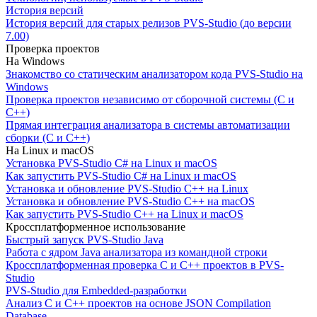
История версий
История версий для старых релизов PVS-Studio (до версии
7.00)
Проверка проектов
На Windows
Знакомство со статическим анализатором кода PVS-Studio на
Windows
Проверка проектов независимо от сборочной системы (C и
C++)
Прямая интеграция анализатора в системы автоматизации
сборки (C и C++)
На Linux и macOS
Установка PVS-Studio C# на Linux и macOS
Как запустить PVS-Studio C# на Linux и macOS
Установка и обновление PVS-Studio C++ на Linux
Установка и обновление PVS-Studio C++ на macOS
Как запустить PVS-Studio C++ на Linux и macOS
Кроссплатформенное использование
Быстрый запуск PVS-Studio Java
Работа с ядром Java анализатора из командной строки
Кроссплатформенная проверка C и C++ проектов в PVS-
Studio
PVS-Studio для Embedded-разработки
Анализ C и C++ проектов на основе JSON Compilation
Database