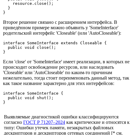
    resource.close(); 

  }

}
Второе решение связано с расширением интерфейса. В
приведённом примере можно объявить у 'SomeInterface'
родительский интерфейс 'Closeable' (или 'AutoCloseable'):
interface SomeInterface extends Closeable {

  public void close(); 

}
Если 'close' от 'SomeInterface' имеет реализации, в которых не
происходит освобождение ресурсов, или наследовать
'Closeable' или 'AutoCloseable' по каким-то причинам
нежелательно, тогда стоит переименовать данный метод, так
как такое название характерно для этих интерфейсов:
interface SomeInterface {

  public void shut(); 

}
Выявляемые диагностикой ошибки классифицируются
согласно
ГОСТ Р 71207–2024
как критические и относятся к
типу: Ошибки утечек памяти, незакрытых файловых
дескрипторов и дескрипторов сетевых соединений [* см.