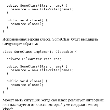
  public SomeClass(String name) {

    resource = new FileWriter(name); 

  }

  public void close() {

    resource.close();

  }

}
Исправленная версия класса 'SomeClass' будет выглядеть
следующим образом:
сlass SomeClass implements Closeable {

  private FileWriter resource;

  public SomeClass(String name) {

    resource = new FileWriter(name); 

  }

  public void close() {

    resource.close();

  }

}
Может быть ситуация, когда сам класс реализует интерфейс
или наследуется от класса, который уже содержит метод
'close':