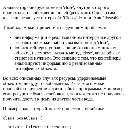
Анализатор обнаружил метод 'close', внутри которого
происходит освобождение полей (ресурсов). Однако сам
класс не реализует интерфейс 'Closeable' или 'AutoCloseable'.
Такой код может привести к следующим проблемам:
Без информации о реализованном интерфейсе другой
разработчик может забыть вызвать метод 'close';
IoC-контейнеры, управляющие жизненным циклом
объекта, не смогут вызвать метод 'close', когда объект
станет не нужным. Это связано с тем, что контейнеры
анализируют информацию о реализованных
интерфейсах объекта.
Во всех описанных случаях ресурсы, удерживаемые
объектом, не будут освобождены. Из-за этого может
произойти нарушение логики работы программы. Например,
если ресурс не будет освобождён, то из-за этого не получится
получить доступ к нему из другой части кода.
Пример кода, который может привести к ошибкам:
сlass SomeClass {

  private FileWriter resource;
