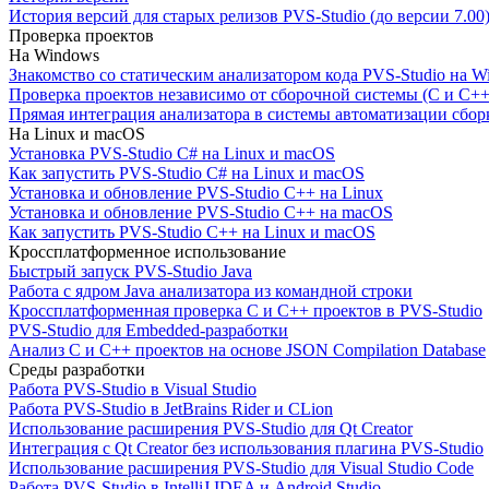
История версий для старых релизов PVS-Studio (до версии 7.00
Проверка проектов
На Windows
Знакомство со статическим анализатором кода PVS-Studio на W
Проверка проектов независимо от сборочной системы (C и C++
Прямая интеграция анализатора в системы автоматизации сбор
На Linux и macOS
Установка PVS-Studio C# на Linux и macOS
Как запустить PVS-Studio C# на Linux и macOS
Установка и обновление PVS-Studio C++ на Linux
Установка и обновление PVS-Studio C++ на macOS
Как запустить PVS-Studio C++ на Linux и macOS
Кроссплатформенное использование
Быстрый запуск PVS-Studio Java
Работа с ядром Java анализатора из командной строки
Кроссплатформенная проверка C и C++ проектов в PVS-Studio
PVS-Studio для Embedded-разработки
Анализ C и C++ проектов на основе JSON Compilation Database
Среды разработки
Работа PVS-Studio в Visual Studio
Работа PVS-Studio в JetBrains Rider и CLion
Использование расширения PVS-Studio для Qt Creator
Интеграция с Qt Creator без использования плагина PVS-Studio
Использование расширения PVS-Studio для Visual Studio Code
Работа PVS-Studio в IntelliJ IDEA и Android Studio