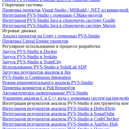
Сборочные системы
Проверка проектов Visual Studio / MSBuild / .NET из командно
Интеграция PVS-Studio с помощью CMake-модуля
Интеграция PVS-Studio Java в сборочную систему Gradle
Интеграция PVS-Studio Java в сборочную систему Maven
Игровые движки
Анализ проектов на Unity с помощью PVS-Studio
Проверка Unreal Engine проектов
Регулярное использование в процессе разработки
Запуск PVS-Studio в Docker
Запуск PVS-Studio в Jenkins
Запуск PVS-Studio в TeamCity
Использование PVS-Studio в SolidLab SDP
Загрузка результатов анализа в Jira
PVS-Studio и Continuous Integration
Режим инкрементального анализа PVS-Studio
Проверка коммитов и Pull Request'ов
Автоматическое развертывание PVS-Studio
Ускорение анализа C и C++ кода с помощью систем распределённ
Интеграция результатов анализа PVS-Studio в инструменты конт
Интеграция результатов анализа PVS-Studio в DefectDojo
Интеграция результатов анализа PVS-Studio в SonarQube
Интеграция результатов анализа PVS-Studio в CodeChecker
Интеграция результатов анализа PVS-Studio в AppSec.Hub