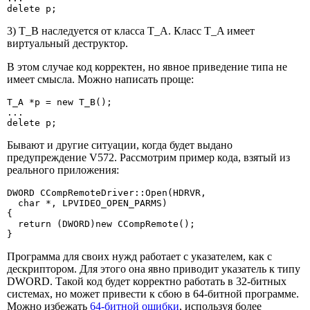
delete p;
3) T_B наследуется от класса T_A. Класс T_A имеет
виртуальный деструктор.
В этом случае код корректен, но явное приведение типа не
имеет смысла. Можно написать проще:
T_A *p = new T_B();

...

delete p;
Бывают и другие ситуации, когда будет выдано
предупреждение V572. Рассмотрим пример кода, взятый из
реального приложения:
DWORD CCompRemoteDriver::Open(HDRVR,

  char *, LPVIDEO_OPEN_PARMS)

{

  return (DWORD)new CCompRemote();

}
Программа для своих нужд работает с указателем, как с
дескриптором. Для этого она явно приводит указатель к типу
DWORD. Такой код будет корректно работать в 32-битных
системах, но может привести к сбою в 64-битной программе.
Можно избежать
64-битной ошибки
, используя более