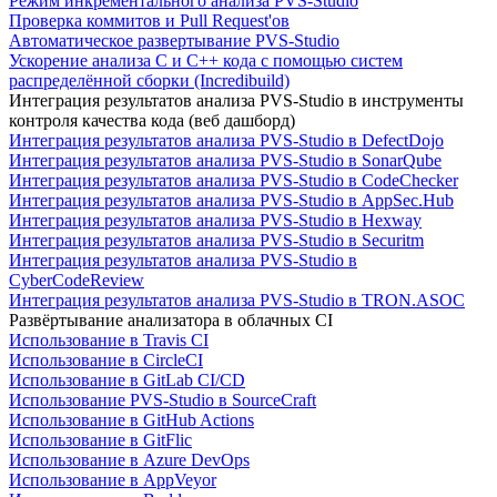
Режим инкрементального анализа PVS-Studio
Проверка коммитов и Pull Request'ов
Автоматическое развертывание PVS-Studio
Ускорение анализа C и C++ кода с помощью систем
распределённой сборки (Incredibuild)
Интеграция результатов анализа PVS-Studio в инструменты
контроля качества кода (веб дашборд)
Интеграция результатов анализа PVS-Studio в DefectDojo
Интеграция результатов анализа PVS-Studio в SonarQube
Интеграция результатов анализа PVS-Studio в CodeChecker
Интеграция результатов анализа PVS-Studio в AppSec.Hub
Интеграция результатов анализа PVS-Studio в Hexway
Интеграция результатов анализа PVS-Studio в Securitm
Интеграция результатов анализа PVS-Studio в
CyberCodeReview
Интеграция результатов анализа PVS-Studio в TRON.ASOC
Развёртывание анализатора в облачных CI
Использование в Travis CI
Использование в CircleCI
Использование в GitLab CI/CD
Использование PVS-Studio в SourceCraft
Использование в GitHub Actions
Использование в GitFlic
Использование в Azure DevOps
Использование в AppVeyor