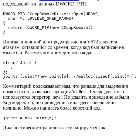
подходящий тип данных DWORD_PTR:
DWORD_PTR CCompRemoteDriver::Open(HDRVR,

  char *, LPVIDEO_OPEN_PARMS)

{

  return (DWORD_PTR)new CCompRemote();

}
Иногда, причиной для предупреждения V572 является
атавизм, оставшийся со времен, когда код был написан на
языке Си. Рассмотрим пример такого кода:
struct Joint {

  ...

};

joints=(Joint*)new Joint[n]; //malloc(sizeof(Joint)*n)
Комментарий подсказывает нам, что раньше для выделения
памяти использовалась функция 'malloc'. Теперь для этого
используется оператор 'new'. Но удалить приведение забыли.
Код корректен, но приведение типа здесь совершенно
излишне. Можно написать более короткий код:
joints = new Joint[n];
Диагностическое правило классифицируется как: