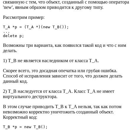
связанную с тем, что объект, созданный с помощью оператора
'new', явным образом приводится к другому типу.
Рассмотрим пример:
T_A *p = (T_A *)(new T_B());

...

delete p;
Возможны три варианта, как появился такой код и что с ним
делать.
1) T_B не является наследником от класса T_A.
Скорее всего, это досадная опечатка или грубая ошибка.
Способ её исправления зависит от того, что должен делать
данный код.
2) T_B наследуется от класса T_A. Класс T_A не имеет
виртуального деструктора.
В этом случае приводить T_B к T_A нельзя, так как потом
невозможно корректно уничтожить созданный объект.
Корректный код:
T_B *p = new T_B();

...
