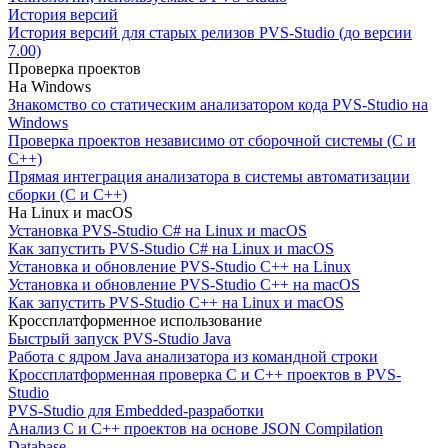
История версий
История версий для старых релизов PVS-Studio (до версии
7.00)
Проверка проектов
На Windows
Знакомство со статическим анализатором кода PVS-Studio на
Windows
Проверка проектов независимо от сборочной системы (C и
C++)
Прямая интеграция анализатора в системы автоматизации
сборки (C и C++)
На Linux и macOS
Установка PVS-Studio C# на Linux и macOS
Как запустить PVS-Studio C# на Linux и macOS
Установка и обновление PVS-Studio C++ на Linux
Установка и обновление PVS-Studio C++ на macOS
Как запустить PVS-Studio C++ на Linux и macOS
Кроссплатформенное использование
Быстрый запуск PVS-Studio Java
Работа с ядром Java анализатора из командной строки
Кроссплатформенная проверка C и C++ проектов в PVS-
Studio
PVS-Studio для Embedded-разработки
Анализ C и C++ проектов на основе JSON Compilation
Database