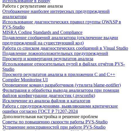
Использование в Buddy
Работа с результатами анализа
Отображение наиболее интересных предупреждений
анализатора
Использование диагностических правил группы OWASP в
PVS-Studio
MISRA Coding Standards and Compliance
Подавление сообщений анализатора (отключение выдачи
предупреждений на существующий код)
Работа со списком диагностических сообщений в Visual Studio
Подавление ложноположительных предупреждений
Просмотр и конвертация результатов анализа
Использование относительных путей в файлах отчётов PVS-
Studio
Просмотр результатов анализа в приложении C and C++
Compiler Monitoring UI
Оповещение команд разработчиков (утилита blame-notifier)
Фильтрация и обработка вывода анализатора при помощи
файлов конфигурации диагностик (.pvsconfig)
Исключение из анализа файлов и каталогов
Работа с предупреждениями, выявляющими критические
ошибки согласно ГОСТ Р 71207-2024
Дополнительная настройка и решение проблем
Советы по повышению скорости работы PVS-Studio
Устранение неисправностей при работе PVS-Studio