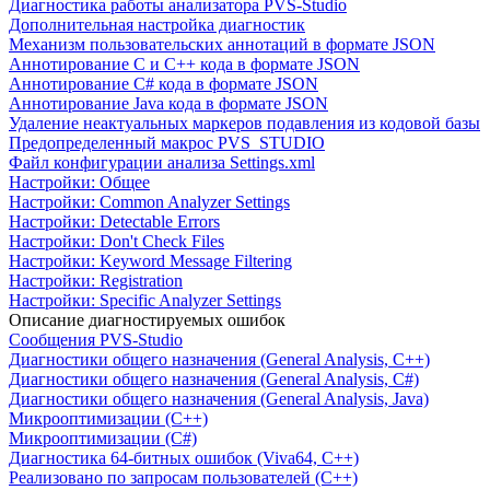
Диагностика работы анализатора PVS-Studio
Дополнительная настройка диагностик
Механизм пользовательских аннотаций в формате JSON
Аннотирование C и C++ кода в формате JSON
Аннотирование C# кода в формате JSON
Аннотирование Java кода в формате JSON
Удаление неактуальных маркеров подавления из кодовой базы
Предопределенный макрос PVS_STUDIO
Файл конфигурации анализа Settings.xml
Настройки: Общее
Настройки: Common Analyzer Settings
Настройки: Detectable Errors
Настройки: Don't Check Files
Настройки: Keyword Message Filtering
Настройки: Registration
Настройки: Specific Analyzer Settings
Описание диагностируемых ошибок
Сообщения PVS-Studio
Диагностики общего назначения (General Analysis, C++)
Диагностики общего назначения (General Analysis, C#)
Диагностики общего назначения (General Analysis, Java)
Микрооптимизации (C++)
Микрооптимизации (C#)
Диагностика 64-битных ошибок (Viva64, C++)
Реализовано по запросам пользователей (C++)