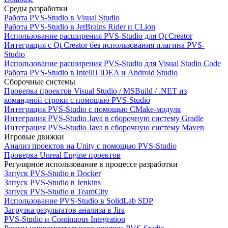
Среды разработки
Работа PVS-Studio в Visual Studio
Работа PVS-Studio в JetBrains Rider и CLion
Использование расширения PVS-Studio для Qt Creator
Интеграция с Qt Creator без использования плагина PVS-
Studio
Использование расширения PVS-Studio для Visual Studio Code
Работа PVS-Studio в IntelliJ IDEA и Android Studio
Сборочные системы
Проверка проектов Visual Studio / MSBuild / .NET из
командной строки с помощью PVS-Studio
Интеграция PVS-Studio с помощью CMake-модуля
Интеграция PVS-Studio Java в сборочную систему Gradle
Интеграция PVS-Studio Java в сборочную систему Maven
Игровые движки
Анализ проектов на Unity с помощью PVS-Studio
Проверка Unreal Engine проектов
Регулярное использование в процессе разработки
Запуск PVS-Studio в Docker
Запуск PVS-Studio в Jenkins
Запуск PVS-Studio в TeamCity
Использование PVS-Studio в SolidLab SDP
Загрузка результатов анализа в Jira
PVS-Studio и Continuous Integration