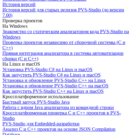
История версий
История версий для старых релизов PVS-Studio (до версии
7.00)
Проверка проектов
На Windows
Знакомство со статическим анализатором кода PVS-Studio на
Windows
Проверка проектов независимо от сборочной системы (C и
C++)
Прямая интеграция анализатора в системы автоматизации
сборки (C и C++)
На Linux и macOS
Установка PVS-Studio C# на Linux и macOS
Как запустить PVS-Studio C# на Linux и macOS
Установка и обновление PVS-Studio C++ на Linux
Установка и обновление PVS-Studio C++ на macOS
Как запустить PVS-Studio C++ на Linux и macOS
Кроссплатформенное использование
Быстрый запуск PVS-Studio Java
Работа с ядром Java анализатора из командной строки
Кроссплатформенная проверка C и C++ проектов в PVS-
Studio
PVS-Studio для Embedded-разработки
Анализ C и C++ проектов на основе JSON Compilation
Database