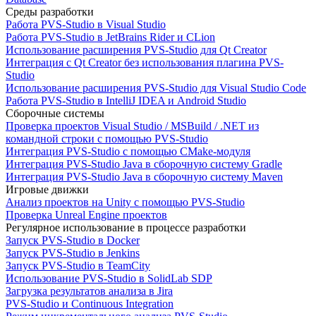
Среды разработки
Работа PVS-Studio в Visual Studio
Работа PVS-Studio в JetBrains Rider и CLion
Использование расширения PVS-Studio для Qt Creator
Интеграция с Qt Creator без использования плагина PVS-
Studio
Использование расширения PVS-Studio для Visual Studio Code
Работа PVS-Studio в IntelliJ IDEA и Android Studio
Сборочные системы
Проверка проектов Visual Studio / MSBuild / .NET из
командной строки с помощью PVS-Studio
Интеграция PVS-Studio с помощью CMake-модуля
Интеграция PVS-Studio Java в сборочную систему Gradle
Интеграция PVS-Studio Java в сборочную систему Maven
Игровые движки
Анализ проектов на Unity с помощью PVS-Studio
Проверка Unreal Engine проектов
Регулярное использование в процессе разработки
Запуск PVS-Studio в Docker
Запуск PVS-Studio в Jenkins
Запуск PVS-Studio в TeamCity
Использование PVS-Studio в SolidLab SDP
Загрузка результатов анализа в Jira
PVS-Studio и Continuous Integration