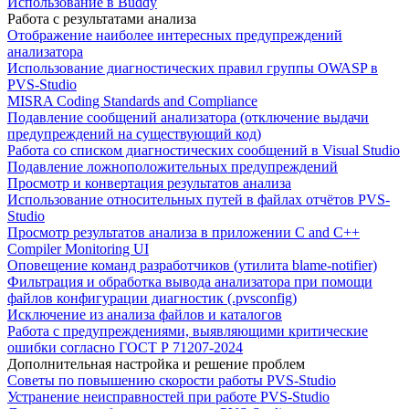
Использование в Buddy
Работа с результатами анализа
Отображение наиболее интересных предупреждений
анализатора
Использование диагностических правил группы OWASP в
PVS-Studio
MISRA Coding Standards and Compliance
Подавление сообщений анализатора (отключение выдачи
предупреждений на существующий код)
Работа со списком диагностических сообщений в Visual Studio
Подавление ложноположительных предупреждений
Просмотр и конвертация результатов анализа
Использование относительных путей в файлах отчётов PVS-
Studio
Просмотр результатов анализа в приложении C and C++
Compiler Monitoring UI
Оповещение команд разработчиков (утилита blame-notifier)
Фильтрация и обработка вывода анализатора при помощи
файлов конфигурации диагностик (.pvsconfig)
Исключение из анализа файлов и каталогов
Работа с предупреждениями, выявляющими критические
ошибки согласно ГОСТ Р 71207-2024
Дополнительная настройка и решение проблем
Советы по повышению скорости работы PVS-Studio
Устранение неисправностей при работе PVS-Studio