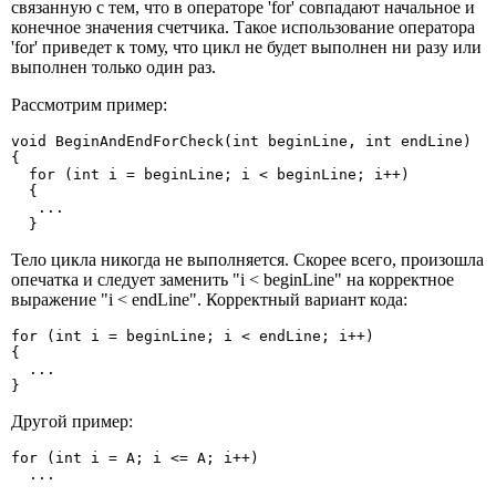
связанную с тем, что в операторе 'for' совпадают начальное и
конечное значения счетчика. Такое использование оператора
'for' приведет к тому, что цикл не будет выполнен ни разу или
выполнен только один раз.
Рассмотрим пример:
void BeginAndEndForCheck(int beginLine, int endLine)

{

  for (int i = beginLine; i < beginLine; i++)

  {

   ... 

  }
Тело цикла никогда не выполняется. Скорее всего, произошла
опечатка и следует заменить "i < beginLine" на корректное
выражение "i < endLine". Корректный вариант кода:
for (int i = beginLine; i < endLine; i++)

{

  ... 

}
Другой пример:
for (int i = A; i <= A; i++) 

  ...