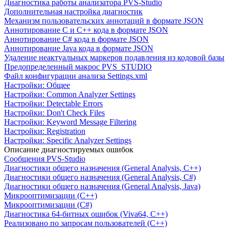
Диагностика работы анализатора PVS-Studio
Дополнительная настройка диагностик
Механизм пользовательских аннотаций в формате JSON
Аннотирование C и C++ кода в формате JSON
Аннотирование C# кода в формате JSON
Аннотирование Java кода в формате JSON
Удаление неактуальных маркеров подавления из кодовой базы
Предопределенный макрос PVS_STUDIO
Файл конфигурации анализа Settings.xml
Настройки: Общее
Настройки: Common Analyzer Settings
Настройки: Detectable Errors
Настройки: Don't Check Files
Настройки: Keyword Message Filtering
Настройки: Registration
Настройки: Specific Analyzer Settings
Описание диагностируемых ошибок
Сообщения PVS-Studio
Диагностики общего назначения (General Analysis, C++)
Диагностики общего назначения (General Analysis, C#)
Диагностики общего назначения (General Analysis, Java)
Микрооптимизации (C++)
Микрооптимизации (C#)
Диагностика 64-битных ошибок (Viva64, C++)
Реализовано по запросам пользователей (C++)