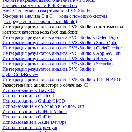
Режим инкрементального анализа PVS-Studio
Проверка коммитов и Pull Request'ов
Автоматическое развертывание PVS-Studio
Ускорение анализа C и C++ кода с помощью систем
распределённой сборки (Incredibuild)
Интеграция результатов анализа PVS-Studio в инструменты
контроля качества кода (веб дашборд)
Интеграция результатов анализа PVS-Studio в DefectDojo
Интеграция результатов анализа PVS-Studio в SonarQube
Интеграция результатов анализа PVS-Studio в CodeChecker
Интеграция результатов анализа PVS-Studio в AppSec.Hub
Интеграция результатов анализа PVS-Studio в Hexway
Интеграция результатов анализа PVS-Studio в Securitm
Интеграция результатов анализа PVS-Studio в
CyberCodeReview
Интеграция результатов анализа PVS-Studio в TRON.ASOC
Развёртывание анализатора в облачных CI
Использование в Travis CI
Использование в CircleCI
Использование в GitLab CI/CD
Использование PVS-Studio в SourceCraft
Использование в GitHub Actions
Использование в GitFlic
Использование в Azure DevOps
Использование в AppVeyor