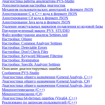
Диагностика работы анализатора PVS-Studio
Дополнительная настройка диагностик
Механизм пользовательских аннотаций в формате JSON
Аннотирование C и C++ кода в формате JSON
Аннотирование C# кода в формате JSON
Аннотирование Java кода в формате JSON
Удаление неактуальных маркеров подавления из кодовой базы
Предопределенный макрос PVS_STUDIO
Файл конфигурации анализа Settings.xml
Настройки: Общее
Настройки: Common Analyzer Settings
Настройки: Detectable Errors
Настройки: Don't Check Files
Настройки: Keyword Message Filtering
Настройки: Registration
Настройки: Specific Analyzer Settings
Описание диагностируемых ошибок
Сообщения PVS-Studio
Диагностики общего назначения (General Analysis, C++)
Диагностики общего назначения (General Analysis, C#)
Диагностики общего назначения (General Analysis, Java)
Микрооптимизации (C++)
Микрооптимизации (C#)
Диагностика 64-битных ошибок (Viva64, C++)
Реализовано по запросам пользователей (C++)