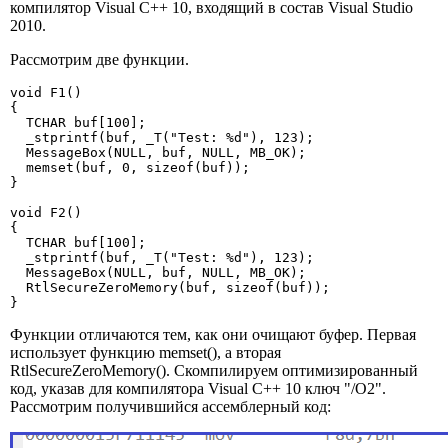
компилятор Visual C++ 10, входящий в состав Visual Studio
2010.
Рассмотрим две функции.
void F1()

{

  TCHAR buf[100];

  _stprintf(buf, _T("Test: %d"), 123);

  MessageBox(NULL, buf, NULL, MB_OK);

  memset(buf, 0, sizeof(buf));

}

void F2()

{

  TCHAR buf[100];

  _stprintf(buf, _T("Test: %d"), 123);

  MessageBox(NULL, buf, NULL, MB_OK);

  RtlSecureZeroMemory(buf, sizeof(buf));

}
Функции отличаются тем, как они очищают буфер. Первая
использует функцию memset(), а вторая
RtlSecureZeroMemory(). Скомпилируем оптимизированный
код, указав для компилятора Visual C++ 10 ключ "/O2".
Рассмотрим получившийся ассемблерный код: