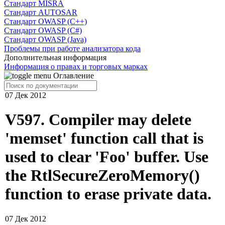
Cтандарт MISRA
Стандарт AUTOSAR
Стандарт OWASP (C++)
Стандарт OWASP (C#)
Стандарт OWASP (Java)
Проблемы при работе анализатора кода
Дополнительная информация
Информация о правах и торговых марках
Оглавление
07 Дек 2012
V597. Compiler may delete
'memset' function call that is
used to clear 'Foo' buffer. Use
the RtlSecureZeroMemory()
function to erase private data.
07 Дек 2012