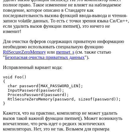
полное право. Такое изменение не влияет на наблюдаемое
поведение, которое описано в Стандарте как
последовательность вызова функций ввода-вывода и чтения-
записи volatile данных. То есть с точки зрения языка Си/Си++,
если удалить вызов функции memset(), это ничего не
изменит!
Для очистки буферов содержащих приватную информацию
необходимо использовать специальную функцию
RtlSecureZeroMemory
или
memset_s
(см. также статью
"
Безопасная очистка приватных данных
").
Исправленный вариант кода:
void Foo()

{

  char password[MAX_PASSWORD_LEN];

  InputPassword(password);

  ProcessPassword(password);

  RtlSecureZeroMemory(password, sizeof(password));

}
Кажется, что на практике, компилятор не может удалить
вызов такой важной функции memset(). Может возникнуть
впечатление, что речь идет о редких экзотических
компиляторах. Нет, это не так. Возьмем для примера