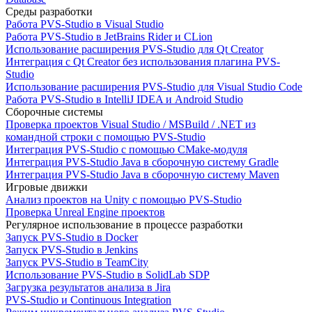
Среды разработки
Работа PVS-Studio в Visual Studio
Работа PVS-Studio в JetBrains Rider и CLion
Использование расширения PVS-Studio для Qt Creator
Интеграция с Qt Creator без использования плагина PVS-
Studio
Использование расширения PVS-Studio для Visual Studio Code
Работа PVS-Studio в IntelliJ IDEA и Android Studio
Сборочные системы
Проверка проектов Visual Studio / MSBuild / .NET из
командной строки с помощью PVS-Studio
Интеграция PVS-Studio с помощью CMake-модуля
Интеграция PVS-Studio Java в сборочную систему Gradle
Интеграция PVS-Studio Java в сборочную систему Maven
Игровые движки
Анализ проектов на Unity с помощью PVS-Studio
Проверка Unreal Engine проектов
Регулярное использование в процессе разработки
Запуск PVS-Studio в Docker
Запуск PVS-Studio в Jenkins
Запуск PVS-Studio в TeamCity
Использование PVS-Studio в SolidLab SDP
Загрузка результатов анализа в Jira
PVS-Studio и Continuous Integration