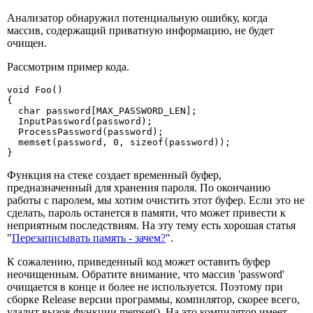
Анализатор обнаружил потенциальную ошибку, когда
массив, содержащий приватную информацию, не будет
очищен.
Рассмотрим пример кода.
void Foo()

{

  char password[MAX_PASSWORD_LEN];

  InputPassword(password);

  ProcessPassword(password);

  memset(password, 0, sizeof(password));

}
Функция на стеке создает временный буфер,
предназначенный для хранения пароля. По окончанию
работы с паролем, мы хотим очистить этот буфер. Если это не
сделать, пароль останется в памяти, что может привести к
неприятным последствиям. На эту тему есть хорошая статья
"
Перезаписывать память - зачем?
".
К сожалению, приведенный код может оставить буфер
неочищенным. Обратите внимание, что массив 'password'
очищается в конце и более не используется. Поэтому при
сборке Release версии программы, компилятор, скорее всего,
удалит вызов функции memset(). На это компилятор имеет