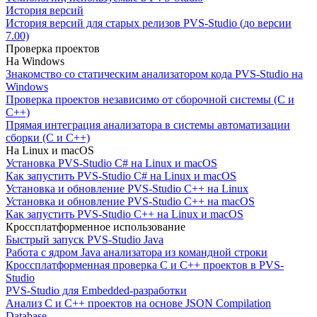
История версий
История версий для старых релизов PVS-Studio (до версии
7.00)
Проверка проектов
На Windows
Знакомство со статическим анализатором кода PVS-Studio на
Windows
Проверка проектов независимо от сборочной системы (C и
C++)
Прямая интеграция анализатора в системы автоматизации
сборки (C и C++)
На Linux и macOS
Установка PVS-Studio C# на Linux и macOS
Как запустить PVS-Studio C# на Linux и macOS
Установка и обновление PVS-Studio C++ на Linux
Установка и обновление PVS-Studio C++ на macOS
Как запустить PVS-Studio C++ на Linux и macOS
Кроссплатформенное использование
Быстрый запуск PVS-Studio Java
Работа с ядром Java анализатора из командной строки
Кроссплатформенная проверка C и C++ проектов в PVS-
Studio
PVS-Studio для Embedded-разработки
Анализ C и C++ проектов на основе JSON Compilation
Database