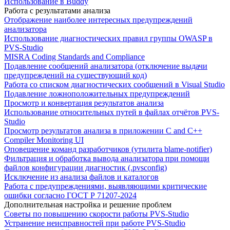
Использование в Buddy
Работа с результатами анализа
Отображение наиболее интересных предупреждений
анализатора
Использование диагностических правил группы OWASP в
PVS-Studio
MISRA Coding Standards and Compliance
Подавление сообщений анализатора (отключение выдачи
предупреждений на существующий код)
Работа со списком диагностических сообщений в Visual Studio
Подавление ложноположительных предупреждений
Просмотр и конвертация результатов анализа
Использование относительных путей в файлах отчётов PVS-
Studio
Просмотр результатов анализа в приложении C and C++
Compiler Monitoring UI
Оповещение команд разработчиков (утилита blame-notifier)
Фильтрация и обработка вывода анализатора при помощи
файлов конфигурации диагностик (.pvsconfig)
Исключение из анализа файлов и каталогов
Работа с предупреждениями, выявляющими критические
ошибки согласно ГОСТ Р 71207-2024
Дополнительная настройка и решение проблем
Советы по повышению скорости работы PVS-Studio
Устранение неисправностей при работе PVS-Studio