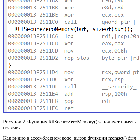
Рисунок 2. Функция RtlSecureZeroMemory() заполняет память
нулями.
Как видно в ассемблерном коде, вызов функции memset() был