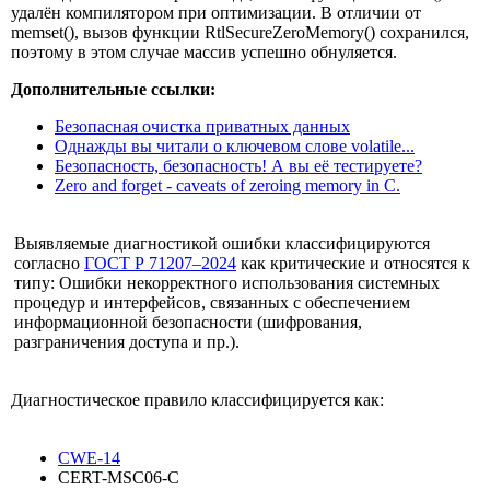
удалён компилятором при оптимизации. В отличии от
memset(), вызов функции RtlSecureZeroMemory() сохранился,
поэтому в этом случае массив успешно обнуляется.
Дополнительные ссылки:
Безопасная очистка приватных данных
Однажды вы читали о ключевом слове volatile...
Безопасность, безопасность! А вы её тестируете?
Zero and forget - caveats of zeroing memory in C.
Выявляемые диагностикой ошибки классифицируются
согласно
ГОСТ Р 71207–2024
как критические и относятся к
типу: Ошибки некорректного использования системных
процедур и интерфейсов, связанных с обеспечением
информационной безопасности (шифрования,
разграничения доступа и пр.).
Диагностическое правило классифицируется как:
CWE-14
CERT-MSC06-C