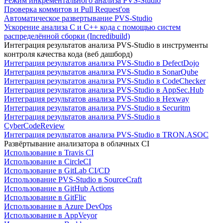
Режим инкрементального анализа PVS-Studio
Проверка коммитов и Pull Request'ов
Автоматическое развертывание PVS-Studio
Ускорение анализа C и C++ кода с помощью систем
распределённой сборки (Incredibuild)
Интеграция результатов анализа PVS-Studio в инструменты
контроля качества кода (веб дашборд)
Интеграция результатов анализа PVS-Studio в DefectDojo
Интеграция результатов анализа PVS-Studio в SonarQube
Интеграция результатов анализа PVS-Studio в CodeChecker
Интеграция результатов анализа PVS-Studio в AppSec.Hub
Интеграция результатов анализа PVS-Studio в Hexway
Интеграция результатов анализа PVS-Studio в Securitm
Интеграция результатов анализа PVS-Studio в
CyberCodeReview
Интеграция результатов анализа PVS-Studio в TRON.ASOC
Развёртывание анализатора в облачных CI
Использование в Travis CI
Использование в CircleCI
Использование в GitLab CI/CD
Использование PVS-Studio в SourceCraft
Использование в GitHub Actions
Использование в GitFlic
Использование в Azure DevOps
Использование в AppVeyor