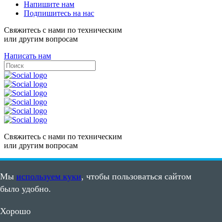
Напишите нам
Подпишитесь на нас
Свяжитесь с нами по техническим
или другим вопросам
Написать нам
Свяжитесь с нами по техническим
или другим вопросам
Написать нам
Мы
используем куки
, чтобы пользоваться сайтом
Карта сайта
было удобно.
Пользовательское соглашение
©2008 - 2026, ООО "ПВС"
Хорошо
ИНН: 7105502635