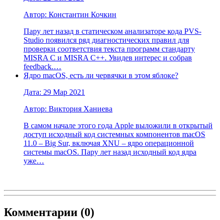
Автор: Константин Кочкин
Пару лет назад в статическом анализаторе кода PVS-
Studio появился ряд диагностических правил для
проверки соответствия текста программ стандарту
MISRA C и MISRA C++. Увидев интерес и собрав
feedback.…
Ядро macOS, есть ли червячки в этом яблоке?
Дата: 29 Мар 2021
Автор: Виктория Ханиева
В самом начале этого года Apple выложили в открытый
доступ исходный код системных компонентов macOS
11.0 – Big Sur, включая XNU – ядро операционной
системы macOS. Пару лет назад исходный код ядра
уже…
Комментарии (
0
)