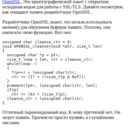
OpenSSL
. Это криптографический пакет с открытым
исходным кодом для работы с SSL/TLS. Давайте посмотрим,
как очищают память разработчики OpenSSL.
Разработчики OpenSSL знают, что нельзя использовать
memset() для обнуления буферов памяти. Поэтому, они
написали свою функцию. Вот она:
unsigned char cleanse_ctr = 0;

void OPENSSL_cleanse(void *ptr, size_t len)

{

  unsigned char *p = ptr;

  size_t loop = len, ctr = cleanse_ctr;

  while(loop--)

  {

    *(p++) = (unsigned char)ctr;

    ctr += (17 + ((size_t)p & 0xF));

  }

  p=memchr(ptr, (unsigned char)ctr, len);

  if(p)

    ctr += (63 + (size_t)p);

  cleanse_ctr = (unsigned char)ctr;

}
Отличный параноидальный код. К нему претензий нет. Он
затрет память. Причем не просто нулями, а случайными
числами.