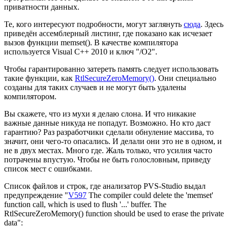
приватности данных.
Те, кого интересуют подробности, могут заглянуть
сюда
. Здесь
приведён ассемблерный листинг, где показано как исчезает
вызов функции memset(). В качестве компилятора
используется Visual C++ 2010 и ключ "/O2".
Чтобы гарантированно затереть память следует использовать
такие функции, как
RtlSecureZeroMemory()
. Они специально
созданы для таких случаев и не могут быть удалены
компилятором.
Вы скажете, что из мухи я делаю слона. И что никакие
важные данные никуда не попадут. Возможно. Но кто даст
гарантию? Раз разработчики сделали обнуление массива, то
значит, они чего-то опасались. И делали они это не в одном, и
не в двух местах. Много где. Жаль только, что усилия часто
потрачены впустую. Чтобы не быть голословным, приведу
список мест с ошибками.
Список файлов и строк, где анализатор PVS-Studio выдал
предупреждение "
V597
The compiler could delete the 'memset'
function call, which is used to flush '...' buffer. The
RtlSecureZeroMemory() function should be used to erase the private
data":