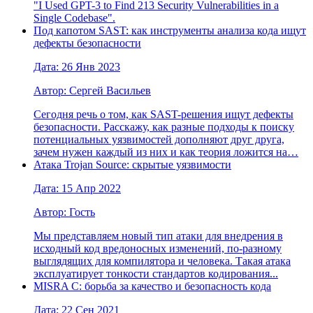
"I Used GPT-3 to Find 213 Security Vulnerabilities in a
Single Codebase".
Под капотом SAST: как инструменты анализа кода ищут
дефекты безопасности
Дата: 26 Янв 2023
Автор: Сергей Васильев
Сегодня речь о том, как SAST-решения ищут дефекты
безопасности. Расскажу, как разные подходы к поиску
потенциальных уязвимостей дополняют друг друга,
зачем нужен каждый из них и как теория ложится на…
Атака Trojan Source: скрытые уязвимости
Дата: 15 Апр 2022
Автор: Гость
Мы представляем новый тип атаки для внедрения в
исходный код вредоносных изменений, по-разному
выглядящих для компилятора и человека. Такая атака
эксплуатирует тонкости стандартов кодирования...
MISRA C: борьба за качество и безопасность кода
Дата: 22 Сен 2021