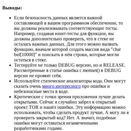
Выводы:
Если безопасность данных является важной
составляющей в вашем программном обеспечении, то
вы должны реализовывать соответствующие тесты.
Например, создавая юнит-тесты для функции, вы
должны дополнительно проверить, что в стеке не
осталась важных данных. Для этого можно вызвать
функцию, вначале которой создать массив вида "char
buf[10000]" и поискать в нём строки, которые могли
остаться в стеке.
Тестируйте не только DEBUG версию, но и RELEASE.
Рассмотренные в статье ошибка с memset() в DEBUG
версии не проявят себя.
Используйте статические анализаторы кода. Они могут
сказать очень
много интересного
про ошибки и
небезопасные места в коде.
Критические с точки зрения приложения лучше делать
открытыми. Сейчас я случайно забрел в открытый
проект TOR и нашёл ошибки. Эту информацию можно
использовать, чтобы сделать продукт лучше. А могу ли я
проверить закрытый код? Нет. А значит, подобные
ошибки могут оставаться незамеченными
разработчиками годами.