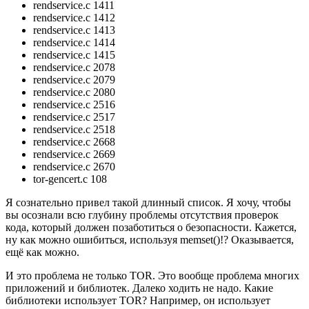
rendservice.c 1411
rendservice.c 1412
rendservice.c 1413
rendservice.c 1414
rendservice.c 1415
rendservice.c 2078
rendservice.c 2079
rendservice.c 2080
rendservice.c 2516
rendservice.c 2517
rendservice.c 2518
rendservice.c 2668
rendservice.c 2669
rendservice.c 2670
tor-gencert.c 108
Я сознательно привел такой длинный список. Я хочу, чтобы
вы осознали всю глубину проблемы отсутствия проверок
кода, который должен позаботиться о безопасности. Кажется,
ну как можно ошибиться, используя memset()!? Оказывается,
ещё как можно.
И это проблема не только TOR. Это вообще проблема многих
приложений и библиотек. Далеко ходить не надо. Какие
библиотеки использует TOR? Например, он использует