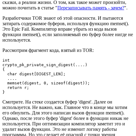
сказки, а реалии жизни. О том, как такое может произойти,
можно почитать в статье "
Перезаписывать память - зачем?
".
Разработчики TOR знают об этой опасности. И пытаются
затирать содержимое буферов, используя функцию memset().
Это Epic Fail. Компилятор вправе убрать из кода вызов
функции memset(), если заполняемый ею буфер более нигде не
используется.
Рассмотрим фрагмент кода, взятый из TOR:
int

crypto_pk_private_sign_digest(....)

{

  char digest[DIGEST_LEN];

  ....

  memset(digest, 0, sizeof(digest));

  return r;

}
Смотрите. На стеке создается буфер 'digest'. Далее он
используется. Не важно, как. Главное что в конце мы хотим
его обнулить. Для этого написан вызов функции memset().
Однако, после этого буфер 'digest' более в функции никак не
используется. При оптимизации компилятор заметит это и
удалит вызов функции. Это не изменит логику работы
программы. Но это сделает её опасной с точки зрения