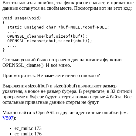
Вот только из-за ошибок, эта функция не спасает, и приватные
данные останутся на своём месте. Посмотрим вот на этот код:
void usage(void)

{

  static unsigned char *buf=NULL,*obuf=NULL;

  ....

  OPENSSL_cleanse(buf,sizeof(buf));

  OPENSSL_cleanse(obuf,sizeof(obuf));

  ....  

}
Столько усилий было потрачено для написания функции
OPENSSL_cleanse(). И всё мимо.
Присмотритесь. Не замечаете ничего плохого?
Выражения sizeof(buf) и sizeof(obuf) вычисляют размер
указателя, а вовсе не размер буфера. В результате, в 32-битной
программе в буфере будут затерты только первые 4 байта. Все
остальные приватные данные стерты не будут.
Можно найти в OpenSSL и другие идентичные ошибки (см.
V597
):
ec_mult.c 173
ec_mult.c 176