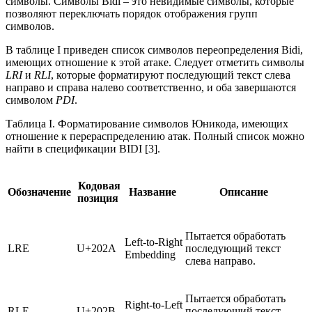
символы. Символы Bidi – это невидимые символы, которые
позволяют переключать порядок отображения групп
символов.
В таблице I приведен список символов переопределения Bidi,
имеющих отношение к этой атаке. Следует отметить символы
LRI
и
RLI
, которые форматируют последующий текст слева
направо и справа налево соответственно, и оба завершаются
символом
PDI
.
Таблица I. Форматирование символов Юникода, имеющих
отношение к перераспределению атак. Полный список можно
найти в спецификации BIDI [3].
Кодовая
Обозначение
Название
Описание
позиция
Пытается обработать
Left-to-Right
LRE
U+202A
последующий текст
Embedding
слева направо.
Пытается обработать
Right-to-Left
RLE
U+202B
последующий текст