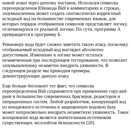
новой атаки через цепочку поставок. Используя символы
переопределения Юникода Bidi в комментариях и строках,
злоумышленник может создать синтаксически корректный
исходный код на большинстве современных языков, для
которых порядок отображения символов представляет логику,
отличающуюся от реальной логики. По сути, программа А
превращается в программу Б.
Ревьюверу кода будет сложно заметить такую атаку, поскольку
отображаемый исходный код выглядит абсолютно
допустимым. Изменение в логике может остаться
незамеченным при последующем тестировании, что позволит
злоумышленнику незаметно внедрить уязвимости. В
следующем разделе мы приводим примеры,
демонстрирующие данную атаку.
Еще больше беспокоит тот факт, что символы
переопределения Bidi сохраняются при применении copy-and-
paste в большинстве современных браузеров, редакторов и
операционных систем. Любой разработчик, копирующий код
из ненадежного источника в защищенную кодовую базу,
может непроизвольно внедрить незаметную уязвимость. Такое
копирование кода является значительным источником
существующих эксплойтов безопасности [20].