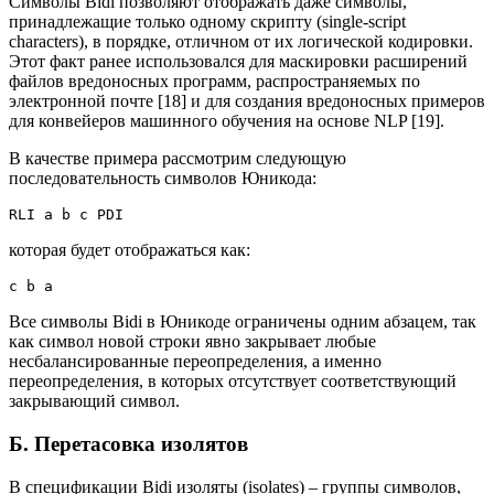
Символы Bidi позволяют отображать даже символы,
принадлежащие только одному скрипту (single-script
characters), в порядке, отличном от их логической кодировки.
Этот факт ранее использовался для маскировки расширений
файлов вредоносных программ, распространяемых по
электронной почте [18] и для создания вредоносных примеров
для конвейеров машинного обучения на основе NLP [19].
В качестве примера рассмотрим следующую
последовательность символов Юникода:
RLI a b c PDI
которая будет отображаться как:
c b a
Все символы Bidi в Юникоде ограничены одним абзацем, так
как символ новой строки явно закрывает любые
несбалансированные переопределения, а именно
переопределения, в которых отсутствует соответствующий
закрывающий символ.
Б. Перетасовка изолятов
В спецификации Bidi изоляты (isolates) – группы символов,