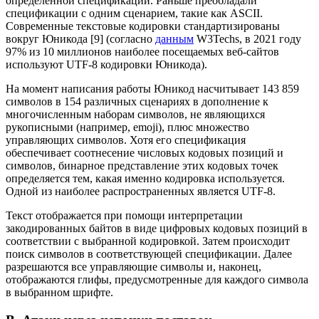
определенной спецификации. Раньше преобладали
спецификации с одним сценарием, такие как ASCII.
Современные текстовые кодировки стандартизированы
вокруг Юникода [9] (согласно
данным
W3Techs, в 2021 году
97% из 10 миллионов наиболее посещаемых веб-сайтов
используют UTF-8 кодировки Юникода).
На момент написания работы Юникод насчитывает 143 859
символов в 154 различных сценариях в дополнение к
многочисленным наборам символов, не являющихся
рукописными (например, emoji), плюс множество
управляющих символов. Хотя его спецификация
обеспечивает соотнесение числовых кодовых позиций и
символов, бинарное представление этих кодовых точек
определяется тем, какая именно кодировка используется.
Одной из наиболее распространенных является UTF-8.
Текст отображается при помощи интерпретации
закодированных байтов в виде цифровых кодовых позиций в
соответствии с выбранной кодировкой. Затем происходит
поиск символов в соответствующей спецификации. Далее
разрешаются все управляющие символы и, наконец,
отображаются глифы, предусмотренные для каждого символа
в выбранном шрифте.