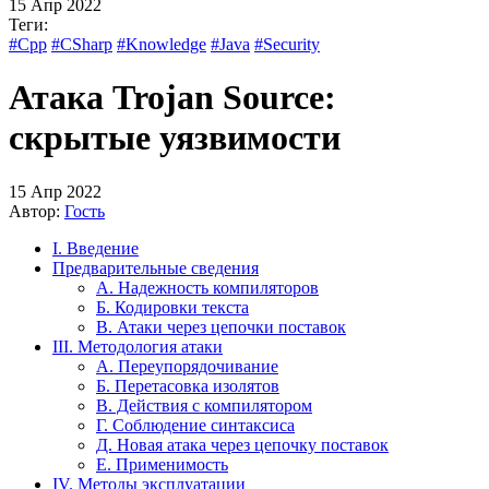
15 Апр 2022
Теги:
#Cpp
#CSharp
#Knowledge
#Java
#Security
Атака Trojan Source:
скрытые уязвимости
15 Апр 2022
Автор:
Гость
I. Введение
Предварительные сведения
A. Надежность компиляторов
Б. Кодировки текста
В. Атаки через цепочки поставок
III. Методология атаки
А. Переупорядочивание
Б. Перетасовка изолятов
В. Действия с компилятором
Г. Соблюдение синтаксиса
Д. Новая атака через цепочку поставок
Е. Применимость
IV. Методы эксплуатации