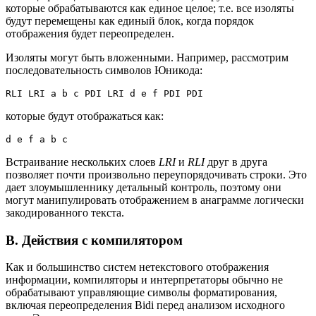
которые обрабатываются как единое целое; т.е. все изоляты
будут перемещены как единый блок, когда порядок
отображения будет переопределен.
Изоляты могут быть вложенными. Например, рассмотрим
последовательность символов Юникода:
RLI LRI a b c PDI LRI d e f PDI PDI
которые будут отображаться как:
d e f a b c
Встраивание нескольких слоев
LRI
и
RLI
друг в друга
позволяет почти произвольно переупорядочивать строки. Это
дает злоумышленнику детальный контроль, поэтому они
могут манипулировать отображением в анаграмме логически
закодированного текста.
В. Действия с компилятором
Как и большинство систем нетекстового отображения
информации, компиляторы и интерпретаторы обычно не
обрабатывают управляющие символы форматирования,
включая переопределения Bidi перед анализом исходного