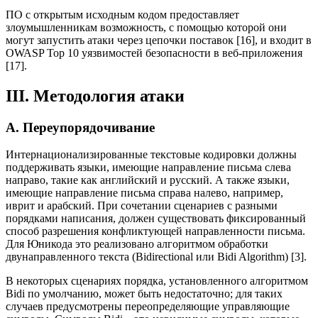
ПО с открытым исходным кодом предоставляет
злоумышленникам возможность, с помощью которой они
могут запустить атаки через цепочки поставок [16], и входит в
OWASP Top 10 уязвимостей безопасности в веб-приложения
[17].
III. Методология атаки
А. Переупорядочивание
Интернационализированные текстовые кодировки должны
поддерживать языки, имеющие направление письма слева
направо, такие как английский и русский. А также языки,
имеющие направление письма справа налево, например,
иврит и арабский. При сочетании сценариев с разными
порядками написания, должен существовать фиксированный
способ разрешения конфликтующей направленности письма.
Для Юникода это реализовано алгоритмом обработки
двунаправленного текста (Bidirectional или Bidi Algorithm) [3].
В некоторых сценариях порядка, установленного алгоритмом
Bidi по умолчанию, может быть недостаточно; для таких
случаев предусмотрены переопределяющие управляющие