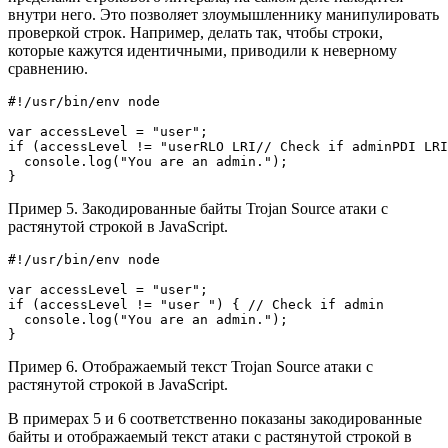
внутри него. Это позволяет злоумышленнику манипулировать
проверкой строк. Например, делать так, чтобы строки,
которые кажутся идентичными, приводили к неверному
сравнению.
#!/usr/bin/env node

var accessLevel = "user";

if (accessLevel != "userRLO LRI// Check if adminPDI LRI
  console.log("You are an admin.");

}
Пример 5. Закодированные байты Trojan Source атаки с
растянутой строкой в JavaScript.
#!/usr/bin/env node

var accessLevel = "user";

if (accessLevel != "user ") { // Check if admin

  console.log("You are an admin.");

}
Пример 6. Отображаемый текст Trojan Source атаки с
растянутой строкой в JavaScript.
В примерах 5 и 6 соответственно показаны закодированные
байты и отображаемый текст атаки с растянутой строкой в