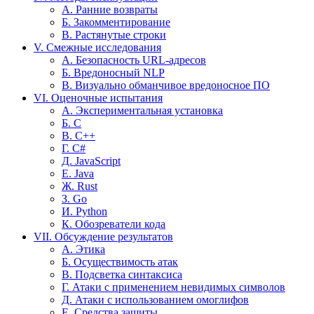
А. Ранние возвраты
Б. Закомментирование
В. Растянутые строки
V. Смежные исследования
А. Безопасность URL-адресов
Б. Вредоносный NLP
В. Визуально обманчивое вредоносное ПО
VI. Оценочные испытания
А. Экспериментальная установка
Б. С
В. С++
Г. C#
Д. JavaScript
Е. Java
Ж. Rust
З. Go
И. Python
К. Обозреватели кода
VII. Обсуждение результатов
А. Этика
Б. Осуществимость атак
В. Подсветка синтаксиса
Г. Атаки с применением невидимых символов
Д. Атаки с использованием омоглифов
Е. Средства защиты