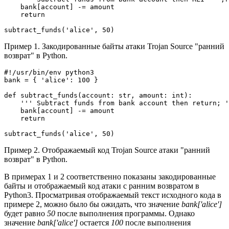
    bank[account] -= amount

    return

subtract_funds('alice', 50)
Пример 1. Закодированные байты атаки Trojan Source "ранний
возврат" в Python.
#!/usr/bin/env python3

bank = { 'alice': 100 }

def subtract_funds(account: str, amount: int):

    ''' Subtract funds from bank account then return; '
    bank[account] -= amount

    return

subtract_funds('alice', 50)
Пример 2. Отображаемый код Trojan Source атаки "ранний
возврат" в Python.
В примерах 1 и 2 соответственно показаны закодированные
байты и отображаемый код атаки с ранним возвратом в
Python3. Просматривая отображаемый текст исходного кода в
примере 2, можно было бы ожидать, что значение
bank['alice']
будет равно
50
после выполнения программы. Однако
значение
bank['alice']
остается
100
после выполнения