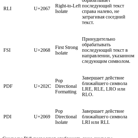
обрабатывает
Right‑to‑Left
последующий текст
RLI
U+2067
Isolate
справа налево, не
затрагивая соседний
текст.
Принудительно
обрабатывать
First Strong
FSI
U+2068
последующий текст в
Isolate
направлении, указанном
следующим символом.
Завершает действие
Pop
ближайшего символа
PDF
U+202C
Directional
LRE, RLE, LRO или
Formatting
RLO.
Pop
Завершает действие
PDI
U+2069
Directional
ближайшего символа
Isolate
LRI или RLI.