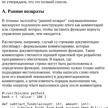
не утверждаем, что это полный список.
А. Ранние возвраты
В технике эксплойта "ранний возврат" злоумышленники
маскируют подлинную конструкцию
return
как комментарий
или строковый литерал, чтобы заставить функцию вернуть
управление раньше, чем ожидается.
Рассмотрим, например, случай со строками документации
(docstrings) – формальными комментариями, которые
призваны документировать назначение функции. Такие
комментарии считаются хорошей практикой при разработке
программного обеспечения. В языках, где
документационные строки могут быть расположены в
определении функции, злоумышленнику нужно только найти
подходящее местоположение, чтобы написать слово
return
(или его языковой эквивалент) в документационном
комментарии, а затем изменить порядок выполнения так,
чтобы оператор
return
выполнялся сразу после комментария.
#!/usr/bin/env python3

bank = { 'alice': 100 }

def subtract_funds(account: str, amount: int):

    ''' Subtract funds from bank account then RLI''' ;r