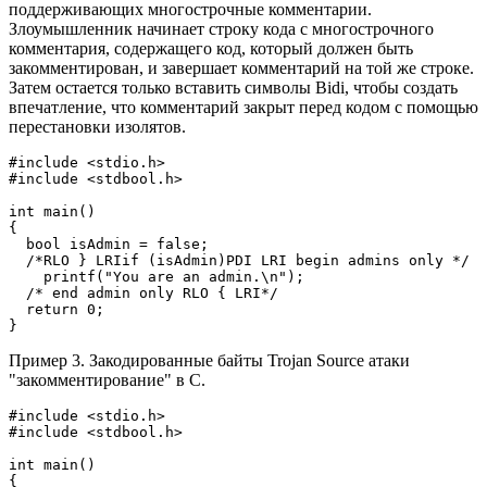
поддерживающих многострочные комментарии.
Злоумышленник начинает строку кода с многострочного
комментария, содержащего код, который должен быть
закомментирован, и завершает комментарий на той же строке.
Затем остается только вставить символы Bidi, чтобы создать
впечатление, что комментарий закрыт перед кодом с помощью
перестановки изолятов.
#include <stdio.h>

#include <stdbool.h>

int main()

{

  bool isAdmin = false;

  /*RLO } LRIif (isAdmin)PDI LRI begin admins only */

    printf("You are an admin.\n");

  /* end admin only RLO { LRI*/

  return 0;

}
Пример 3. Закодированные байты Trojan Source атаки
"закомментирование" в C.
#include <stdio.h>

#include <stdbool.h>

int main()

{
