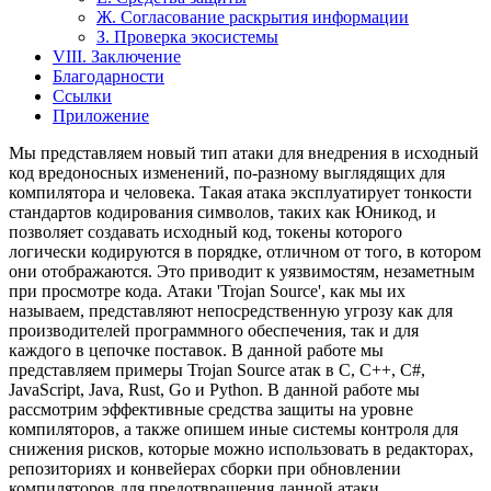
Ж. Согласование раскрытия информации
З. Проверка экосистемы
VIII. Заключение
Благодарности
Ссылки
Приложение
Мы представляем новый тип атаки для внедрения в исходный
код вредоносных изменений, по-разному выглядящих для
компилятора и человека. Такая атака эксплуатирует тонкости
стандартов кодирования символов, таких как Юникод, и
позволяет создавать исходный код, токены которого
логически кодируются в порядке, отличном от того, в котором
они отображаются. Это приводит к уязвимостям, незаметным
при просмотре кода. Атаки 'Trojan Source', как мы их
называем, представляют непосредственную угрозу как для
производителей программного обеспечения, так и для
каждого в цепочке поставок. В данной работе мы
представляем примеры Trojan Source атак в C, C++, C#,
JavaScript, Java, Rust, Go и Python. В данной работе мы
рассмотрим эффективные средства защиты на уровне
компиляторов, а также опишем иные системы контроля для
снижения рисков, которые можно использовать в редакторах,
репозиториях и конвейерах сборки при обновлении
компиляторов для предотвращения данной атаки.