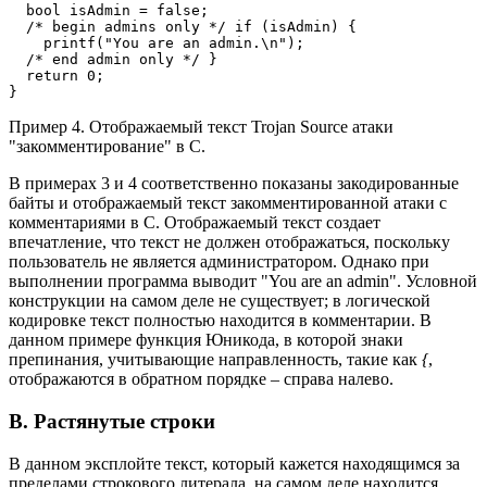
  bool isAdmin = false;

  /* begin admins only */ if (isAdmin) {

    printf("You are an admin.\n");

  /* end admin only */ }

  return 0;

}
Пример 4. Отображаемый текст Trojan Source атаки
"закомментирование" в C.
В примерах 3 и 4 соответственно показаны закодированные
байты и отображаемый текст закомментированной атаки с
комментариями в C. Отображаемый текст создает
впечатление, что текст не должен отображаться, поскольку
пользователь не является администратором. Однако при
выполнении программа выводит "You are an admin". Условной
конструкции на самом деле не существует; в логической
кодировке текст полностью находится в комментарии. В
данном примере функция Юникода, в которой знаки
препинания, учитывающие направленность, такие как
{
,
отображаются в обратном порядке – справа налево.
В. Растянутые строки
В данном эксплойте текст, который кажется находящимся за
пределами строкового литерала, на самом деле находится