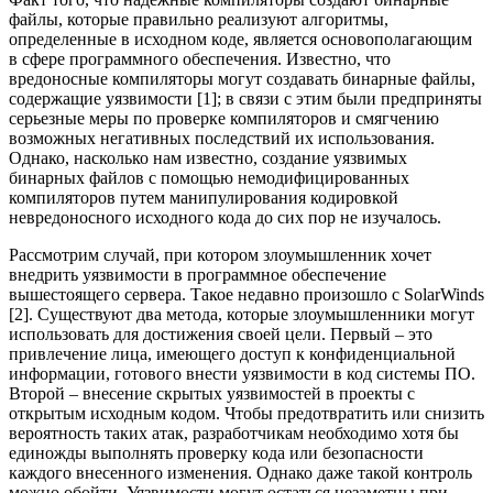
файлы, которые правильно реализуют алгоритмы,
определенные в исходном коде, является основополагающим
в сфере программного обеспечения. Известно, что
вредоносные компиляторы могут создавать бинарные файлы,
содержащие уязвимости [1]; в связи с этим были предприняты
серьезные меры по проверке компиляторов и смягчению
возможных негативных последствий их использования.
Однако, насколько нам известно, создание уязвимых
бинарных файлов с помощью немодифицированных
компиляторов путем манипулирования кодировкой
невредоносного исходного кода до сих пор не изучалось.
Рассмотрим случай, при котором злоумышленник хочет
внедрить уязвимости в программное обеспечение
вышестоящего сервера. Такое недавно произошло с SolarWinds
[2]. Существуют два метода, которые злоумышленники могут
использовать для достижения своей цели. Первый – это
привлечение лица, имеющего доступ к конфиденциальной
информации, готового внести уязвимости в код системы ПО.
Второй – внесение скрытых уязвимостей в проекты с
открытым исходным кодом. Чтобы предотвратить или снизить
вероятность таких атак, разработчикам необходимо хотя бы
единожды выполнять проверку кода или безопасности
каждого внесенного изменения. Однако даже такой контроль
можно обойти. Уязвимости могут остаться незаметны при