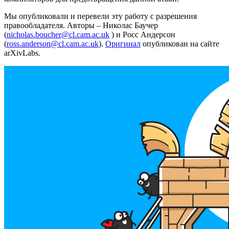
Мы опубликовали и перевели эту работу с разрешения
правообладателя. Авторы – Николас Баучер
(
nicholas.boucher@cl.cam.ac.uk
) и Росс Андерсон
(
ross.anderson@cl.cam.ac.uk
).
Оригинал
опубликован на сайте
arXivLabs.