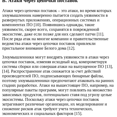
В. Атаки через цепочки поставок
Атаки через цепочки поставок – это атаки, во время которых
злоумышленник намеренно пытается создать уязвимости в
развернутых приложениях, операционных системах и
компонентах ПО [10]. Появившись однажды, такие
уязвимости, скорее всего, сохранятся в поврежденной
экосистеме, даже если позже для них сделают патчи [11].
После ряда атак на многие компании и правительственные
ведомства атаки через цепочки поставок привлекли
пристальное внимание Белого дома [12].
Злоумышленники могут внедрять уязвимости в атаки через
цепочки поставок, изменяя исходный код, компрометируя
системы сборки или совершая атаки на выпущенное ПО [13],
[14]. Распространение атак снижается за счет действий
производителей ПО, подписывающих бинарные файлы,
поэтому злоумышленники предпочитают атаковать на ранних
стадиях разработки. Атаки на вышестоящее ПО, например, на
популярные пакеты программ, могут повлиять на множество
зависимых продуктов, потенциально ставя под угрозу целые
экосистемы. Поскольку атаки через цепочки поставок
затрагивают различные организации, их моделирование и
снижение рисков атак требуют учета технических,
экономических и социальных факторов [15].