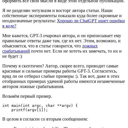
оформить все свои мысли в виде этой отдельной публикации.
Я не разделяю энтузиазм и восторг автора статьи. Наши
собственные эксперименты показали куда более скромные и
неоднозначные результаты:
Хорошо ли ChatGPT ищет ошибки
в коде?
Мне кажется, GPT-3 очаровал автора, и он приписывает ему
правильные ответы даже там, где их нет. Этим, возможно, и
объясняется, что в статье говорится, что
ложных
срабатываний
почти нет. Если не хотеть их замечать, то их и
не будет :)
Почему я скептичен? Автор, скорее всего, приводит самые
красивые и сильные примеры работы GPT-3. Согласитесь,
вряд ли он отбирал слабые примеры :). Так вот, даже в этих
отобранных примерах удачной работы имеются незамеченные
автором ложные срабатывания.
Возьмём первый пример.
int main(int argc, char **argv) {

    printf(argv[1]);
В целом я согласен со вторым сообщением: