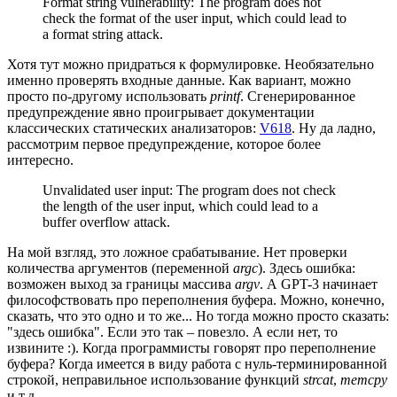
Format string vulnerability: The program does not
check the format of the user input, which could lead to
a format string attack.
Хотя тут можно придраться к формулировке. Необязательно
именно проверять входные данные. Как вариант, можно
просто по-другому использовать
printf
. Сгенерированное
предупреждение явно проигрывает документации
классических статических анализаторов:
V618
. Ну да ладно,
рассмотрим первое предупреждение, которое более
интересно.
Unvalidated user input: The program does not check
the length of the user input, which could lead to a
buffer overflow attack.
На мой взгляд, это ложное срабатывание. Нет проверки
количества аргументов (переменной
argc
). Здесь ошибка:
возможен выход за границы массива
argv
. А GPT-3 начинает
философствовать про переполнения буфера. Можно, конечно,
сказать, что это одно и то же... Но тогда можно просто сказать:
"здесь ошибка". Если это так – повезло. А если нет, то
извините :). Когда программисты говорят про переполнение
буфера? Когда имеется в виду работа с нуль-терминированной
строкой, неправильное использование функций
strcat
,
memcpy
и т.д.