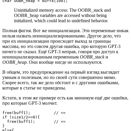
char OOBR_heap = buff4[100];
Uninitialized memory access: The OOBR_stack and
OOBR_heap variables are accessed without being
initialized, which could lead to undefined behavior.
Полная фигня. Вот же инициализация. Эти переменные никак
нельзя назвать неинициализированными. Другое дело, что
при их инициализации происходит выход за границы
массива, но это совсем другая ошибка, про которую GPT-3
ничего не сказал. Ещё GPT-3 неправ, говоря про доступ к
неинициализированным переменным
OOBR_stack
и
OOBR_heap
. Они вообще нигде не используются.
В общем, это предупреждение на первый взгляд выглядит
умным и полезным, но по своей сути совершенно мимо.
Скорее всего, так же дело обстоит и с другими ошибками,
которые в статье не приведены.
Кстати, в этом же примере есть как минимум ещё две ошибки,
про которые GPT-3 молчит.
free(buff1);          // <=

if (size1/2==0){

  free(buff1);        // <=

}

else{
