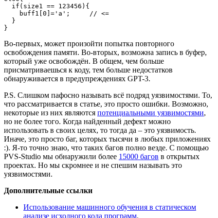
  if(size1 == 123456){

    buff1[0]='a';     // <=

  }

}
Во-первых, может произойти попытка повторного
освобождения памяти. Во-вторых, возможна запись в буфер,
который уже освобождён. В общем, чем больше
присматриваешься к коду, тем больше недостатков
обнаруживается в предупреждениях GPT-3.
P.S. Слишком пафосно называть всё подряд уязвимостями. То,
что рассматривается в статье, это просто ошибки. Возможно,
некоторые из них являются
потенциальными уязвимостями
,
но не более того. Когда найденный дефект можно
использовать в своих целях, то тогда да – это уязвимость.
Иначе, это просто баг, которых тысячи в любых приложениях
:). Я-то точно знаю, что таких багов полно везде. С помощью
PVS-Studio мы обнаружили более
15000 багов
в открытых
проектах. Но мы скромнее и не спешим называть это
уязвимостями.
Дополнительные ссылки
Использование машинного обучения в статическом
анализе исходного кода программ
.