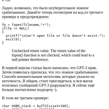
Ладно, возможно, это было неубедительное ложное
срабатывание. Давайте теперь посмотрим на код из третьего
примера и предупреждение:
fp = fopen(filename,"r"); 

if(fp == NULL)

{

  printf("\nCan't open file or file doesn't exist.");

  exit(0);

}
Unchecked return value: The return value of the
fopen() function is not checked, which could lead to a
null pointer dereference.
В первой версии статьи было написано, что GPT-3 прав.
Затем появилась приписка, что это ложное срабатывание.
Спасибо внимательным читателям, которые указали на
неточность. В общем, стоит приглядеться, и вся магия
полезных сообщений GPT-3 разрушается. Я сейчас ещё
больше впечатление подпорчу :).
В этом же третьем примере:
char OOBR_stack = buff3[size3+100];
