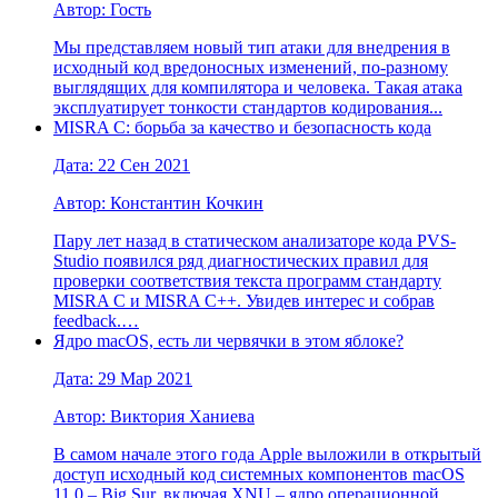
Автор: Гость
Мы представляем новый тип атаки для внедрения в
исходный код вредоносных изменений, по-разному
выглядящих для компилятора и человека. Такая атака
эксплуатирует тонкости стандартов кодирования...
MISRA C: борьба за качество и безопасность кода
Дата: 22 Сен 2021
Автор: Константин Кочкин
Пару лет назад в статическом анализаторе кода PVS-
Studio появился ряд диагностических правил для
проверки соответствия текста программ стандарту
MISRA C и MISRA C++. Увидев интерес и собрав
feedback.…
Ядро macOS, есть ли червячки в этом яблоке?
Дата: 29 Мар 2021
Автор: Виктория Ханиева
В самом начале этого года Apple выложили в открытый
доступ исходный код системных компонентов macOS
11.0 – Big Sur, включая XNU – ядро операционной