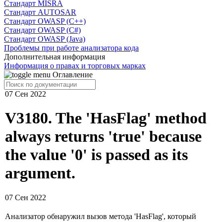
Cтандарт MISRA
Стандарт AUTOSAR
Стандарт OWASP (C++)
Стандарт OWASP (C#)
Стандарт OWASP (Java)
Проблемы при работе анализатора кода
Дополнительная информация
Информация о правах и торговых марках
Оглавление
07 Сен 2022
V3180. The 'HasFlag' method
always returns 'true' because
the value '0' is passed as its
argument.
07 Сен 2022
Анализатор обнаружил вызов метода 'HasFlag', который