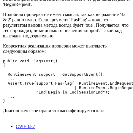
'BeginRequest'.
Подобная проверка не имеет смысла, так как выражение '32
& 2' равно нулю. Если аргумент 'HasFlag' – ноль, то
результатом вызова метода всегда будет 'true'. Получается, что
тест проходит, независимо от значения 'support'. Такой код
выглядит подозрительно.
Корректная реализация проверки может выглядеть
следующим образом:
public void FlagsTest()

{

  ....

  RuntimeEvent support = GetSupportEvent();

  ....

  Assert.True(support.HasFlag(  RuntimeEvent.EndRequest
                              | RuntimeEvent.BeginReque
              "End|Begin in End|SessionEnd");

  ....

}
Диагностическое правило классифицируется как:
CWE-687