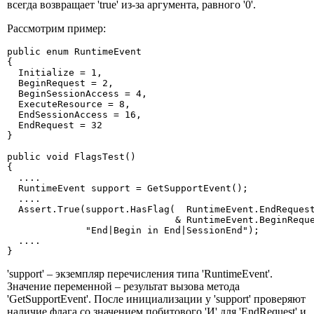
всегда возвращает 'true' из-за аргумента, равного '0'.
Рассмотрим пример:
public enum RuntimeEvent

{

  Initialize = 1,

  BeginRequest = 2,

  BeginSessionAccess = 4,

  ExecuteResource = 8,

  EndSessionAccess = 16,

  EndRequest = 32

}

public void FlagsTest()

{

  ....

  RuntimeEvent support = GetSupportEvent();

  ....

  Assert.True(support.HasFlag(  RuntimeEvent.EndRequest
                              & RuntimeEvent.BeginReque
              "End|Begin in End|SessionEnd");

  ....

}
'support' – экземпляр перечисления типа 'RuntimeEvent'.
Значение переменной – результат вызова метода
'GetSupportEvent'. После инициализации у 'support' проверяют
наличие флага со значением побитового 'И' для 'EndRequest' и