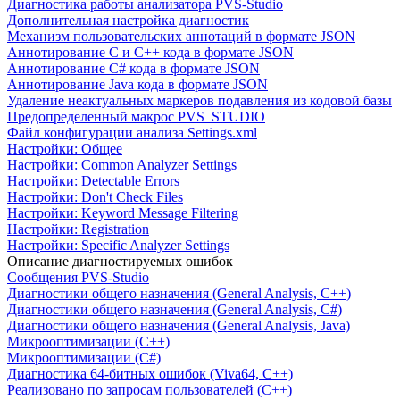
Диагностика работы анализатора PVS-Studio
Дополнительная настройка диагностик
Механизм пользовательских аннотаций в формате JSON
Аннотирование C и C++ кода в формате JSON
Аннотирование C# кода в формате JSON
Аннотирование Java кода в формате JSON
Удаление неактуальных маркеров подавления из кодовой базы
Предопределенный макрос PVS_STUDIO
Файл конфигурации анализа Settings.xml
Настройки: Общее
Настройки: Common Analyzer Settings
Настройки: Detectable Errors
Настройки: Don't Check Files
Настройки: Keyword Message Filtering
Настройки: Registration
Настройки: Specific Analyzer Settings
Описание диагностируемых ошибок
Сообщения PVS-Studio
Диагностики общего назначения (General Analysis, C++)
Диагностики общего назначения (General Analysis, C#)
Диагностики общего назначения (General Analysis, Java)
Микрооптимизации (C++)
Микрооптимизации (C#)
Диагностика 64-битных ошибок (Viva64, C++)
Реализовано по запросам пользователей (C++)