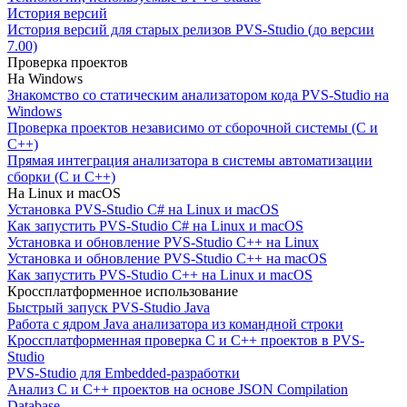
История версий
История версий для старых релизов PVS-Studio (до версии
7.00)
Проверка проектов
На Windows
Знакомство со статическим анализатором кода PVS-Studio на
Windows
Проверка проектов независимо от сборочной системы (C и
C++)
Прямая интеграция анализатора в системы автоматизации
сборки (C и C++)
На Linux и macOS
Установка PVS-Studio C# на Linux и macOS
Как запустить PVS-Studio C# на Linux и macOS
Установка и обновление PVS-Studio C++ на Linux
Установка и обновление PVS-Studio C++ на macOS
Как запустить PVS-Studio C++ на Linux и macOS
Кроссплатформенное использование
Быстрый запуск PVS-Studio Java
Работа с ядром Java анализатора из командной строки
Кроссплатформенная проверка C и C++ проектов в PVS-
Studio
PVS-Studio для Embedded-разработки
Анализ C и C++ проектов на основе JSON Compilation
Database