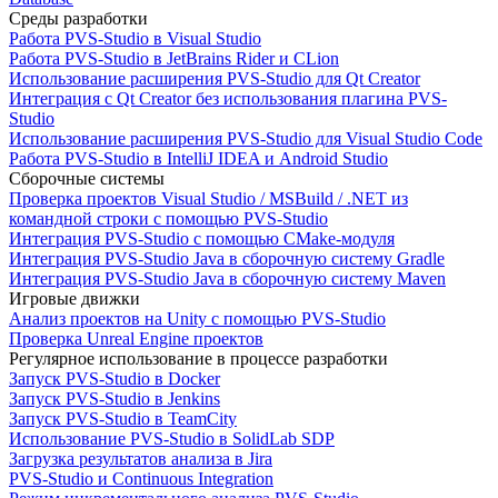
Среды разработки
Работа PVS-Studio в Visual Studio
Работа PVS-Studio в JetBrains Rider и CLion
Использование расширения PVS-Studio для Qt Creator
Интеграция с Qt Creator без использования плагина PVS-
Studio
Использование расширения PVS-Studio для Visual Studio Code
Работа PVS-Studio в IntelliJ IDEA и Android Studio
Сборочные системы
Проверка проектов Visual Studio / MSBuild / .NET из
командной строки с помощью PVS-Studio
Интеграция PVS-Studio с помощью CMake-модуля
Интеграция PVS-Studio Java в сборочную систему Gradle
Интеграция PVS-Studio Java в сборочную систему Maven
Игровые движки
Анализ проектов на Unity с помощью PVS-Studio
Проверка Unreal Engine проектов
Регулярное использование в процессе разработки
Запуск PVS-Studio в Docker
Запуск PVS-Studio в Jenkins
Запуск PVS-Studio в TeamCity
Использование PVS-Studio в SolidLab SDP
Загрузка результатов анализа в Jira
PVS-Studio и Continuous Integration