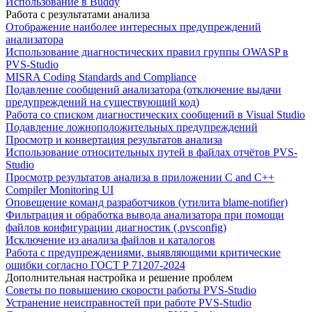
Использование в Buddy
Работа с результатами анализа
Отображение наиболее интересных предупреждений
анализатора
Использование диагностических правил группы OWASP в
PVS-Studio
MISRA Coding Standards and Compliance
Подавление сообщений анализатора (отключение выдачи
предупреждений на существующий код)
Работа со списком диагностических сообщений в Visual Studio
Подавление ложноположительных предупреждений
Просмотр и конвертация результатов анализа
Использование относительных путей в файлах отчётов PVS-
Studio
Просмотр результатов анализа в приложении C and C++
Compiler Monitoring UI
Оповещение команд разработчиков (утилита blame-notifier)
Фильтрация и обработка вывода анализатора при помощи
файлов конфигурации диагностик (.pvsconfig)
Исключение из анализа файлов и каталогов
Работа с предупреждениями, выявляющими критические
ошибки согласно ГОСТ Р 71207-2024
Дополнительная настройка и решение проблем
Советы по повышению скорости работы PVS-Studio
Устранение неисправностей при работе PVS-Studio