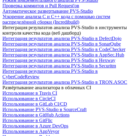
Режим инкрементального анализа PVS-Studio
Проверка коммитов и Pull Request'ов
Автоматическое развертывание PVS-Studio
Ускорение анализа C и C++ кода с помощью систем
распределённой сборки (Incredibuild)
Интеграция результатов анализа PVS-Studio в инструменты
контроля качества кода (веб дашборд)
Интеграция результатов анализа PVS-Studio в DefectDojo
Интеграция результатов анализа PVS-Studio в SonarQube
Интеграция результатов анализа PVS-Studio в CodeChecker
Интеграция результатов анализа PVS-Studio в AppSec.Hub
Интеграция результатов анализа PVS-Studio в Hexway
Интеграция результатов анализа PVS-Studio в Securitm
Интеграция результатов анализа PVS-Studio в
CyberCodeReview
Интеграция результатов анализа PVS-Studio в TRON.ASOC
Развёртывание анализатора в облачных CI
Использование в Travis CI
Использование в CircleCI
Использование в GitLab CI/CD
Использование PVS-Studio в SourceCraft
Использование в GitHub Actions
Использование в GitFlic
Использование в Azure DevOps
Использование в AppVeyor