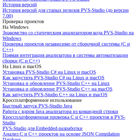
История версий
История версий для старых релизов PVS-Studio (до версии
7.00)
Проверка проектов
На Windows
Знакомство со статическим анализатором кода PVS-Studio на
Windows
Проверка проектов независимо от сборочной системы (C и
C++)
Прямая интеграция анализатора в системы автоматизации
сборки (C и C++)
На Linux и macOS
Установка PVS-Studio C# на Linux и macOS
Как запустить PVS-Studio C# на Linux и macOS
Установка и обновление PVS-Studio C++ на Linux
Установка и обновление PVS-Studio C++ на macOS
Как запустить PVS-Studio C++ на Linux и macOS
Кроссплатформенное использование
Быстрый запуск PVS-Studio Java
Работа с ядром Java анализатора из командной строки
Кроссплатформенная проверка C и C++ проектов в PVS-
Studio
PVS-Studio для Embedded-разработки
Анализ C и C++ проектов на основе JSON Compilation
Database