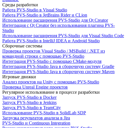
Среды разработки
Работа PVS-Studio в Visual Studio
Работа PVS-Studio в JetBrains Rider и CLion
Использование расширения PVS-Studio для Qt Creator
Интеграция с Qt Creator без использования плагина PVS-
Studio
Использование расширения PVS-Studio для Visual Studio Code
Работа PVS-Studio в IntelliJ IDEA и Android Studio
Сборочные системы
Проверка проектов Visual Studio / MSBuild / .NET из
командной строки с помощью PVS-Studio
Интеграция PVS-Studio с помощью CMake-модуля
Интеграция PVS-Studio Java в сборочную систему Gradle
Интеграция PVS-Studio Java в сборочную систему Maven
Игровые движки
Анализ проектов на Unity с помощью PVS-Studio
Проверка Unreal Engine проектов
Регулярное использование в процессе разработки
Запуск PVS-Studio в Docker
Запуск PVS-Studio в Jenkins
Запуск PVS-Studio в TeamCity
Использование PVS-Studio в SolidLab SDP
Загрузка результатов анализа в Jira
PVS-Studio и Continuous Integration