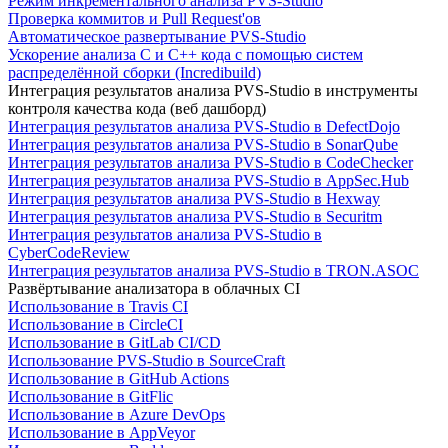
Режим инкрементального анализа PVS-Studio
Проверка коммитов и Pull Request'ов
Автоматическое развертывание PVS-Studio
Ускорение анализа C и C++ кода с помощью систем
распределённой сборки (Incredibuild)
Интеграция результатов анализа PVS-Studio в инструменты
контроля качества кода (веб дашборд)
Интеграция результатов анализа PVS-Studio в DefectDojo
Интеграция результатов анализа PVS-Studio в SonarQube
Интеграция результатов анализа PVS-Studio в CodeChecker
Интеграция результатов анализа PVS-Studio в AppSec.Hub
Интеграция результатов анализа PVS-Studio в Hexway
Интеграция результатов анализа PVS-Studio в Securitm
Интеграция результатов анализа PVS-Studio в
CyberCodeReview
Интеграция результатов анализа PVS-Studio в TRON.ASOC
Развёртывание анализатора в облачных CI
Использование в Travis CI
Использование в CircleCI
Использование в GitLab CI/CD
Использование PVS-Studio в SourceCraft
Использование в GitHub Actions
Использование в GitFlic
Использование в Azure DevOps
Использование в AppVeyor