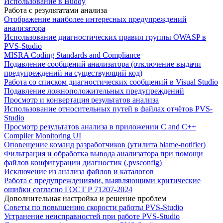
Использование в Buddy
Работа с результатами анализа
Отображение наиболее интересных предупреждений
анализатора
Использование диагностических правил группы OWASP в
PVS-Studio
MISRA Coding Standards and Compliance
Подавление сообщений анализатора (отключение выдачи
предупреждений на существующий код)
Работа со списком диагностических сообщений в Visual Studio
Подавление ложноположительных предупреждений
Просмотр и конвертация результатов анализа
Использование относительных путей в файлах отчётов PVS-
Studio
Просмотр результатов анализа в приложении C and C++
Compiler Monitoring UI
Оповещение команд разработчиков (утилита blame-notifier)
Фильтрация и обработка вывода анализатора при помощи
файлов конфигурации диагностик (.pvsconfig)
Исключение из анализа файлов и каталогов
Работа с предупреждениями, выявляющими критические
ошибки согласно ГОСТ Р 71207-2024
Дополнительная настройка и решение проблем
Советы по повышению скорости работы PVS-Studio
Устранение неисправностей при работе PVS-Studio