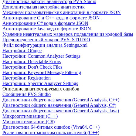
Диагностика работы анализатора PVS-Studio
Дополнительная настройка диагностик
Механизм пользовательских аннотаций в формате JSON
Аннотирование C и C++ кода в формате JSON
Аннотирование C# кода в формате JSON
Аннотирование Java кода в формате JSON
Удаление неактуальных маркеров подавления из кодовой базы
Предопределенный макрос PVS_STUDIO
Файл конфигурации анализа Settings.xml
Настройки: Общее
Настройки: Common Analyzer Settings
Настройки: Detectable Errors
Настройки: Don't Check Files
Настройки: Keyword Message Filtering
Настройки: Registration
Настройки: Specific Analyzer Settings
Описание диагностируемых ошибок
Сообщения PVS-Studio
Диагностики общего назначения (General Analysis, C++)
Диагностики общего назначения (General Analysis, C#)
Диагностики общего назначения (General Analysis, Java)
Микрооптимизации (C++)
Микрооптимизации (C#)
Диагностика 64-битных ошибок (Viva64, C++)
Реализовано по запросам пользователей (C++)