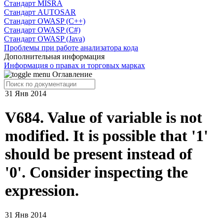
Cтандарт MISRA
Стандарт AUTOSAR
Стандарт OWASP (C++)
Стандарт OWASP (C#)
Стандарт OWASP (Java)
Проблемы при работе анализатора кода
Дополнительная информация
Информация о правах и торговых марках
Оглавление
31 Янв 2014
V684. Value of variable is not
modified. It is possible that '1'
should be present instead of
'0'. Consider inspecting the
expression.
31 Янв 2014