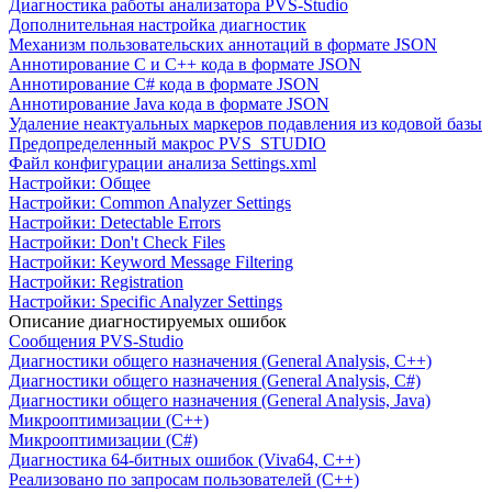
Диагностика работы анализатора PVS-Studio
Дополнительная настройка диагностик
Механизм пользовательских аннотаций в формате JSON
Аннотирование C и C++ кода в формате JSON
Аннотирование C# кода в формате JSON
Аннотирование Java кода в формате JSON
Удаление неактуальных маркеров подавления из кодовой базы
Предопределенный макрос PVS_STUDIO
Файл конфигурации анализа Settings.xml
Настройки: Общее
Настройки: Common Analyzer Settings
Настройки: Detectable Errors
Настройки: Don't Check Files
Настройки: Keyword Message Filtering
Настройки: Registration
Настройки: Specific Analyzer Settings
Описание диагностируемых ошибок
Сообщения PVS-Studio
Диагностики общего назначения (General Analysis, C++)
Диагностики общего назначения (General Analysis, C#)
Диагностики общего назначения (General Analysis, Java)
Микрооптимизации (C++)
Микрооптимизации (C#)
Диагностика 64-битных ошибок (Viva64, C++)
Реализовано по запросам пользователей (C++)