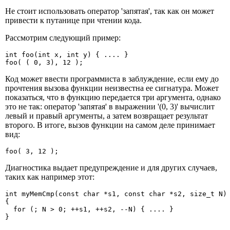
Не стоит использовать оператор 'запятая', так как он может
привести к путанице при чтении кода.
Рассмотрим следующий пример:
int foo(int x, int y) { .... }

foo( ( 0, 3), 12 );
Код может ввести программиста в заблуждение, если ему до
прочтения вызова функции неизвестна ее сигнатура. Может
показаться, что в функцию передается три аргумента, однако
это не так: оператор 'запятая' в выражении '(0, 3)' вычислит
левый и правый аргументы, а затем возвращает результат
второго. В итоге, вызов функции на самом деле принимает
вид:
foo( 3, 12 );
Диагностика выдает предупреждение и для других случаев,
таких как например этот:
int myMemCmp(const char *s1, const char *s2, size_t N)

{

  for (; N > 0; ++s1, ++s2, --N) { .... }

}