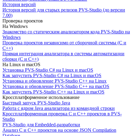
История версий
История версий для старых релизов PVS-Studio (до версии
7.00)
Проверка проектов
На Windows
Знакомство со статическим анализатором кода PVS-Studio на
Windows
Проверка проектов независимо от сборочной системы (C и
C++)
Прямая интеграция анализатора в системы автоматизации
сборки (C и C++)
На Linux и macOS
Установка PVS-Studio C# на Linux и macOS
Как запустить PVS-Studio C# на Linux и macOS
Установка и обновление PVS-Studio C++ на Linux
Установка и обновление PVS-Studio C++ на macOS
Как запустить PVS-Studio C++ на Linux и macOS
Кроссплатформенное использование
Быстрый запуск PVS-Studio Java
Работа с ядром Java анализатора из командной строки
Кроссплатформенная проверка C и C++ проектов в PVS-
Studio
PVS-Studio для Embedded-разработки
Анализ C и C++ проектов на основе JSON Compilation
Database