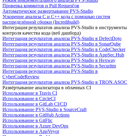
Режим инкрементального анализа PVS-Studio
Проверка коммитов и Pull Request'ов
Автоматическое развертывание PVS-Studio
Ускорение анализа C и C++ кода с помощью систем
распределённой сборки (Incredibuild)
Интеграция результатов анализа PVS-Studio в инструменты
контроля качества кода (веб дашборд)
Интеграция результатов анализа PVS-Studio в DefectDojo
Интеграция результатов анализа PVS-Studio в SonarQube
Интеграция результатов анализа PVS-Studio в CodeChecker
Интеграция результатов анализа PVS-Studio в AppSec.Hub
Интеграция результатов анализа PVS-Studio в Hexway
Интеграция результатов анализа PVS-Studio в Securitm
Интеграция результатов анализа PVS-Studio в
CyberCodeReview
Интеграция результатов анализа PVS-Studio в TRON.ASOC
Развёртывание анализатора в облачных CI
Использование в Travis CI
Использование в CircleCI
Использование в GitLab CI/CD
Использование PVS-Studio в SourceCraft
Использование в GitHub Actions
Использование в GitFlic
Использование в Azure DevOps
Использование в AppVeyor