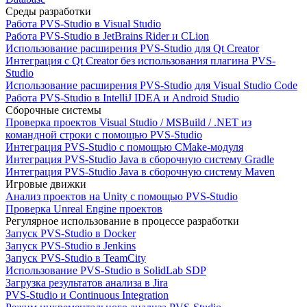
Среды разработки
Работа PVS-Studio в Visual Studio
Работа PVS-Studio в JetBrains Rider и CLion
Использование расширения PVS-Studio для Qt Creator
Интеграция с Qt Creator без использования плагина PVS-
Studio
Использование расширения PVS-Studio для Visual Studio Code
Работа PVS-Studio в IntelliJ IDEA и Android Studio
Сборочные системы
Проверка проектов Visual Studio / MSBuild / .NET из
командной строки с помощью PVS-Studio
Интеграция PVS-Studio с помощью CMake-модуля
Интеграция PVS-Studio Java в сборочную систему Gradle
Интеграция PVS-Studio Java в сборочную систему Maven
Игровые движки
Анализ проектов на Unity с помощью PVS-Studio
Проверка Unreal Engine проектов
Регулярное использование в процессе разработки
Запуск PVS-Studio в Docker
Запуск PVS-Studio в Jenkins
Запуск PVS-Studio в TeamCity
Использование PVS-Studio в SolidLab SDP
Загрузка результатов анализа в Jira
PVS-Studio и Continuous Integration