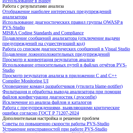
Использование в Buddy
Работа с результатами анализа
Отображение наиболее интересных предупреждений
анализатора
Использование диагностических правил группы OWASP в
PVS-Studio
MISRA Coding Standards and Compliance
Подавление сообщений анализатора (отключение выдачи
предупреждений на существующий код)
Работа со списком диагностических сообщений в Visual Studio
Подавление ложноположительных предупреждений
Просмотр и конвертация результатов анализа
Использование относительных путей в файлах отчётов PVS-
Studio
Просмотр результатов анализа в приложении C and C++
Compiler Monitoring UI
Оповещение команд разработчиков (утилита blame-notifier)
Фильтрация и обработка вывода анализатора при помощи
файлов конфигурации диагностик (.pvsconfig)
Исключение из анализа файлов и каталогов
Работа с предупреждениями, выявляющими критические
ошибки согласно ГОСТ Р 71207-2024
Дополнительная настройка и решение проблем
Советы по повышению скорости работы PVS-Studio
Устранение неисправностей при работе PVS-Studio