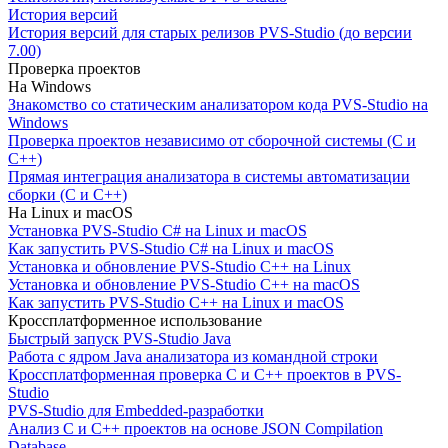
История версий
История версий для старых релизов PVS-Studio (до версии
7.00)
Проверка проектов
На Windows
Знакомство со статическим анализатором кода PVS-Studio на
Windows
Проверка проектов независимо от сборочной системы (C и
C++)
Прямая интеграция анализатора в системы автоматизации
сборки (C и C++)
На Linux и macOS
Установка PVS-Studio C# на Linux и macOS
Как запустить PVS-Studio C# на Linux и macOS
Установка и обновление PVS-Studio C++ на Linux
Установка и обновление PVS-Studio C++ на macOS
Как запустить PVS-Studio C++ на Linux и macOS
Кроссплатформенное использование
Быстрый запуск PVS-Studio Java
Работа с ядром Java анализатора из командной строки
Кроссплатформенная проверка C и C++ проектов в PVS-
Studio
PVS-Studio для Embedded-разработки
Анализ C и C++ проектов на основе JSON Compilation
Database