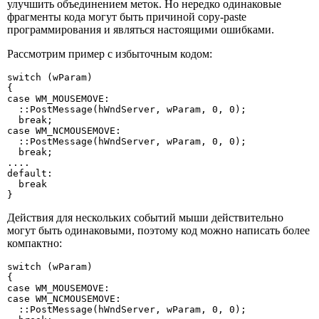
улучшить объединением меток. Но нередко одинаковые
фрагменты кода могут быть причиной copy-paste
программирования и являться настоящими ошибками.
Рассмотрим пример с избыточным кодом:
switch (wParam)

{

case WM_MOUSEMOVE:

  ::PostMessage(hWndServer, wParam, 0, 0);

  break;

case WM_NCMOUSEMOVE:

  ::PostMessage(hWndServer, wParam, 0, 0);

  break;

....

default:

  break

}
Действия для нескольких событий мыши действительно
могут быть одинаковыми, поэтому код можно написать более
компактно:
switch (wParam)

{

case WM_MOUSEMOVE:

case WM_NCMOUSEMOVE:

  ::PostMessage(hWndServer, wParam, 0, 0);
