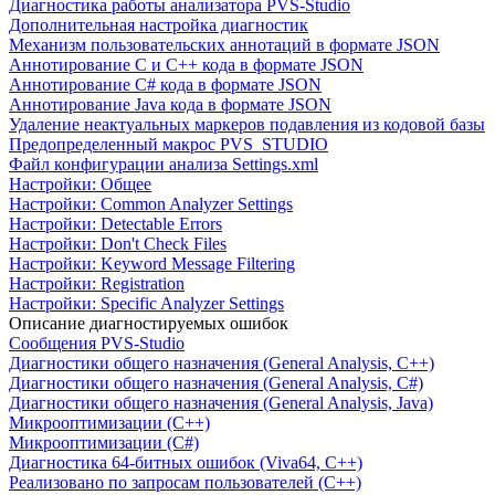
Диагностика работы анализатора PVS-Studio
Дополнительная настройка диагностик
Механизм пользовательских аннотаций в формате JSON
Аннотирование C и C++ кода в формате JSON
Аннотирование C# кода в формате JSON
Аннотирование Java кода в формате JSON
Удаление неактуальных маркеров подавления из кодовой базы
Предопределенный макрос PVS_STUDIO
Файл конфигурации анализа Settings.xml
Настройки: Общее
Настройки: Common Analyzer Settings
Настройки: Detectable Errors
Настройки: Don't Check Files
Настройки: Keyword Message Filtering
Настройки: Registration
Настройки: Specific Analyzer Settings
Описание диагностируемых ошибок
Сообщения PVS-Studio
Диагностики общего назначения (General Analysis, C++)
Диагностики общего назначения (General Analysis, C#)
Диагностики общего назначения (General Analysis, Java)
Микрооптимизации (C++)
Микрооптимизации (C#)
Диагностика 64-битных ошибок (Viva64, C++)
Реализовано по запросам пользователей (C++)