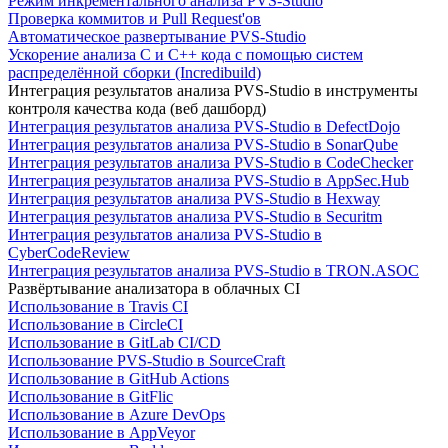
Режим инкрементального анализа PVS-Studio
Проверка коммитов и Pull Request'ов
Автоматическое развертывание PVS-Studio
Ускорение анализа C и C++ кода с помощью систем
распределённой сборки (Incredibuild)
Интеграция результатов анализа PVS-Studio в инструменты
контроля качества кода (веб дашборд)
Интеграция результатов анализа PVS-Studio в DefectDojo
Интеграция результатов анализа PVS-Studio в SonarQube
Интеграция результатов анализа PVS-Studio в CodeChecker
Интеграция результатов анализа PVS-Studio в AppSec.Hub
Интеграция результатов анализа PVS-Studio в Hexway
Интеграция результатов анализа PVS-Studio в Securitm
Интеграция результатов анализа PVS-Studio в
CyberCodeReview
Интеграция результатов анализа PVS-Studio в TRON.ASOC
Развёртывание анализатора в облачных CI
Использование в Travis CI
Использование в CircleCI
Использование в GitLab CI/CD
Использование PVS-Studio в SourceCraft
Использование в GitHub Actions
Использование в GitFlic
Использование в Azure DevOps
Использование в AppVeyor