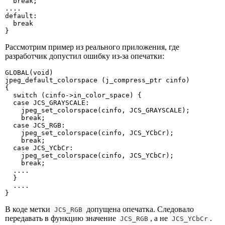
  break;

....

default:

  break

}
Рассмотрим пример из реального приложения, где
разработчик допустил ошибку из-за опечатки:
GLOBAL(void)

jpeg_default_colorspace (j_compress_ptr cinfo)

{

  switch (cinfo->in_color_space) {

  case JCS_GRAYSCALE:

    jpeg_set_colorspace(cinfo, JCS_GRAYSCALE);

    break;

  case JCS_RGB:

    jpeg_set_colorspace(cinfo, JCS_YCbCr);

    break;

  case JCS_YCbCr:

    jpeg_set_colorspace(cinfo, JCS_YCbCr);

    break;

  ....

  }

  ....

}
В коде метки
допущена опечатка. Следовало
JCS_RGB
передавать в функцию значение
, а не
.
JCS_RGB
JCS_YCbCr