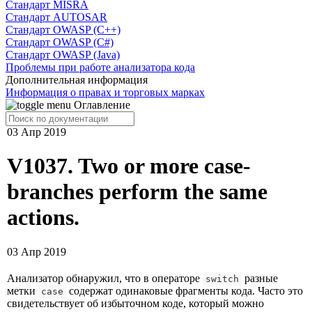
Cтандарт MISRA
Стандарт AUTOSAR
Стандарт OWASP (C++)
Стандарт OWASP (C#)
Стандарт OWASP (Java)
Проблемы при работе анализатора кода
Дополнительная информация
Информация о правах и торговых марках
Оглавление
03 Апр 2019
V1037. Two or more case-
branches perform the same
actions.
03 Апр 2019
Анализатор обнаружил, что в операторе
разные
switch
метки
содержат одинаковые фрагменты кода. Часто это
case
свидетельствует об избыточном коде, который можно