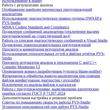
Использование в Buddy
Работа с результатами анализа
Отображение наиболее интересных предупреждений
анализатора
Использование диагностических правил группы OWASP в
PVS-Studio
MISRA Coding Standards and Compliance
Подавление сообщений анализатора (отключение выдачи
предупреждений на существующий код)
Работа со списком диагностических сообщений в Visual Studio
Подавление ложноположительных предупреждений
Просмотр и конвертация результатов анализа
Использование относительных путей в файлах отчётов PVS-
Studio
Просмотр результатов анализа в приложении C and C++
Compiler Monitoring UI
Оповещение команд разработчиков (утилита blame-notifier)
Фильтрация и обработка вывода анализатора при помощи
файлов конфигурации диагностик (.pvsconfig)
Исключение из анализа файлов и каталогов
Работа с предупреждениями, выявляющими критические
ошибки согласно ГОСТ Р 71207-2024
Дополнительная настройка и решение проблем
Советы по повышению скорости работы PVS-Studio
Устранение неисправностей при работе PVS-Studio