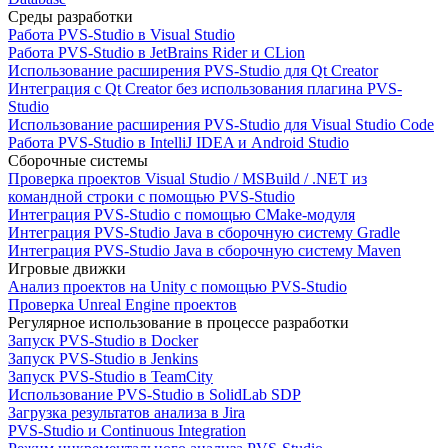
Среды разработки
Работа PVS-Studio в Visual Studio
Работа PVS-Studio в JetBrains Rider и CLion
Использование расширения PVS-Studio для Qt Creator
Интеграция с Qt Creator без использования плагина PVS-
Studio
Использование расширения PVS-Studio для Visual Studio Code
Работа PVS-Studio в IntelliJ IDEA и Android Studio
Сборочные системы
Проверка проектов Visual Studio / MSBuild / .NET из
командной строки с помощью PVS-Studio
Интеграция PVS-Studio с помощью CMake-модуля
Интеграция PVS-Studio Java в сборочную систему Gradle
Интеграция PVS-Studio Java в сборочную систему Maven
Игровые движки
Анализ проектов на Unity с помощью PVS-Studio
Проверка Unreal Engine проектов
Регулярное использование в процессе разработки
Запуск PVS-Studio в Docker
Запуск PVS-Studio в Jenkins
Запуск PVS-Studio в TeamCity
Использование PVS-Studio в SolidLab SDP
Загрузка результатов анализа в Jira
PVS-Studio и Continuous Integration