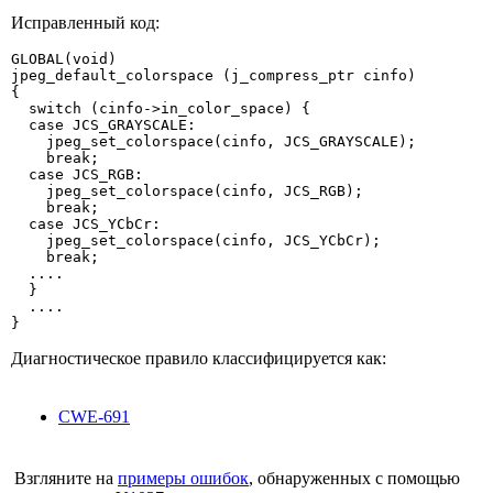
Исправленный код:
GLOBAL(void)

jpeg_default_colorspace (j_compress_ptr cinfo)

{

  switch (cinfo->in_color_space) {

  case JCS_GRAYSCALE:

    jpeg_set_colorspace(cinfo, JCS_GRAYSCALE);

    break;

  case JCS_RGB:

    jpeg_set_colorspace(cinfo, JCS_RGB);

    break;

  case JCS_YCbCr:

    jpeg_set_colorspace(cinfo, JCS_YCbCr);

    break;

  ....

  }

  ....

}
Диагностическое правило классифицируется как:
CWE-691
Взгляните на
примеры ошибок
, обнаруженных с помощью