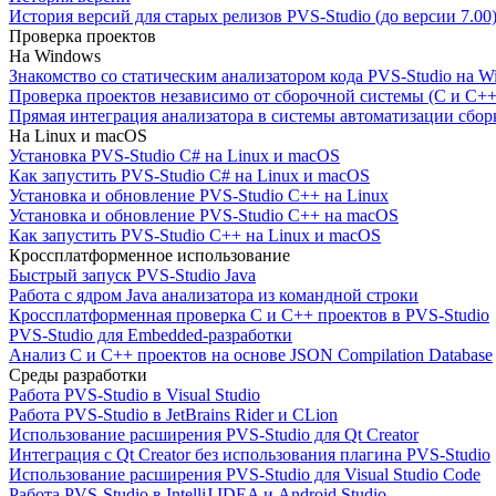
История версий для старых релизов PVS-Studio (до версии 7.00
Проверка проектов
На Windows
Знакомство со статическим анализатором кода PVS-Studio на W
Проверка проектов независимо от сборочной системы (C и C++
Прямая интеграция анализатора в системы автоматизации сбор
На Linux и macOS
Установка PVS-Studio C# на Linux и macOS
Как запустить PVS-Studio C# на Linux и macOS
Установка и обновление PVS-Studio C++ на Linux
Установка и обновление PVS-Studio C++ на macOS
Как запустить PVS-Studio C++ на Linux и macOS
Кроссплатформенное использование
Быстрый запуск PVS-Studio Java
Работа с ядром Java анализатора из командной строки
Кроссплатформенная проверка C и C++ проектов в PVS-Studio
PVS-Studio для Embedded-разработки
Анализ C и C++ проектов на основе JSON Compilation Database
Среды разработки
Работа PVS-Studio в Visual Studio
Работа PVS-Studio в JetBrains Rider и CLion
Использование расширения PVS-Studio для Qt Creator
Интеграция с Qt Creator без использования плагина PVS-Studio
Использование расширения PVS-Studio для Visual Studio Code
Работа PVS-Studio в IntelliJ IDEA и Android Studio