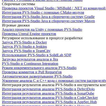
Сборочные системы
Проверка проектов Visual Studio / MSBuild / .NET из командно
Интеграция PVS-Studio с помощью CMake-модуля
Интеграция PVS-Studio Java в сборочную систему Gradle
Интеграция PVS-Studio Java в сборочную систему Maven
Игровые движки
Анализ проектов на Unity с помощью PVS-Studio
Проверка Unreal Engine проектов
Регулярное использование в процессе разработки
Запуск PVS-Studio в Docker
Запуск PVS-Studio в Jenkins
Запуск PVS-Studio в TeamCity
Использование PVS-Studio в SolidLab SDP
Загрузка результатов анализа в Jira
PVS-Studio и Continuous Integration
Режим инкрементального анализа PVS-Studio
Проверка коммитов и Pull Request'ов
Автоматическое развертывание PVS-Studio
Ускорение анализа C и C++ кода с помощью систем распределённ
Интеграция результатов анализа PVS-Studio в инструменты конт
Интеграция результатов анализа PVS-Studio в DefectDojo
Интеграция результатов анализа PVS-Studio в SonarQube
Интеграция результатов анализа PVS-Studio в CodeChecker
Интеграция результатов анализа PVS-Studio в AppSec.Hub