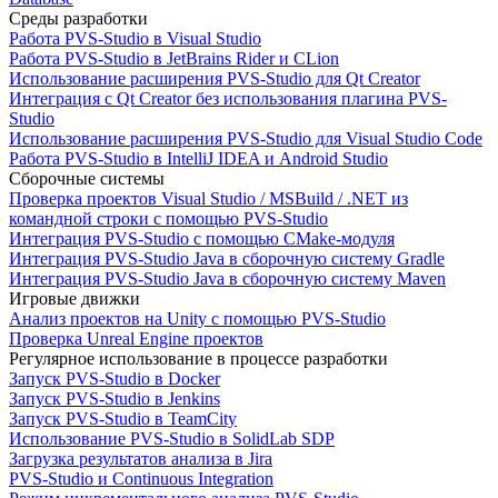
Среды разработки
Работа PVS-Studio в Visual Studio
Работа PVS-Studio в JetBrains Rider и CLion
Использование расширения PVS-Studio для Qt Creator
Интеграция с Qt Creator без использования плагина PVS-
Studio
Использование расширения PVS-Studio для Visual Studio Code
Работа PVS-Studio в IntelliJ IDEA и Android Studio
Сборочные системы
Проверка проектов Visual Studio / MSBuild / .NET из
командной строки с помощью PVS-Studio
Интеграция PVS-Studio с помощью CMake-модуля
Интеграция PVS-Studio Java в сборочную систему Gradle
Интеграция PVS-Studio Java в сборочную систему Maven
Игровые движки
Анализ проектов на Unity с помощью PVS-Studio
Проверка Unreal Engine проектов
Регулярное использование в процессе разработки
Запуск PVS-Studio в Docker
Запуск PVS-Studio в Jenkins
Запуск PVS-Studio в TeamCity
Использование PVS-Studio в SolidLab SDP
Загрузка результатов анализа в Jira
PVS-Studio и Continuous Integration