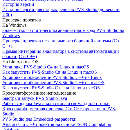
История версий
История версий для старых релизов PVS-Studio (до версии
7.00)
Проверка проектов
На Windows
Знакомство со статическим анализатором кода PVS-Studio на
Windows
Проверка проектов независимо от сборочной системы (C и
C++)
Прямая интеграция анализатора в системы автоматизации
сборки (C и C++)
На Linux и macOS
Установка PVS-Studio C# на Linux и macOS
Как запустить PVS-Studio C# на Linux и macOS
Установка и обновление PVS-Studio C++ на Linux
Установка и обновление PVS-Studio C++ на macOS
Как запустить PVS-Studio C++ на Linux и macOS
Кроссплатформенное использование
Быстрый запуск PVS-Studio Java
Работа с ядром Java анализатора из командной строки
Кроссплатформенная проверка C и C++ проектов в PVS-
Studio
PVS-Studio для Embedded-разработки
Анализ C и C++ проектов на основе JSON Compilation
Database