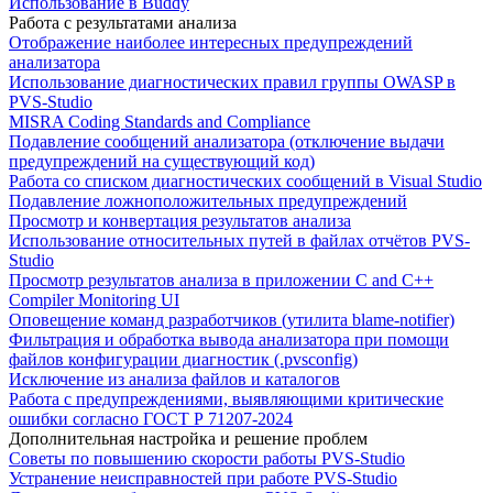
Использование в Buddy
Работа с результатами анализа
Отображение наиболее интересных предупреждений
анализатора
Использование диагностических правил группы OWASP в
PVS-Studio
MISRA Coding Standards and Compliance
Подавление сообщений анализатора (отключение выдачи
предупреждений на существующий код)
Работа со списком диагностических сообщений в Visual Studio
Подавление ложноположительных предупреждений
Просмотр и конвертация результатов анализа
Использование относительных путей в файлах отчётов PVS-
Studio
Просмотр результатов анализа в приложении C and C++
Compiler Monitoring UI
Оповещение команд разработчиков (утилита blame-notifier)
Фильтрация и обработка вывода анализатора при помощи
файлов конфигурации диагностик (.pvsconfig)
Исключение из анализа файлов и каталогов
Работа с предупреждениями, выявляющими критические
ошибки согласно ГОСТ Р 71207-2024
Дополнительная настройка и решение проблем
Советы по повышению скорости работы PVS-Studio
Устранение неисправностей при работе PVS-Studio