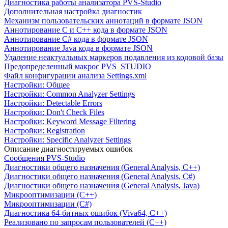
Диагностика работы анализатора PVS-Studio
Дополнительная настройка диагностик
Механизм пользовательских аннотаций в формате JSON
Аннотирование C и C++ кода в формате JSON
Аннотирование C# кода в формате JSON
Аннотирование Java кода в формате JSON
Удаление неактуальных маркеров подавления из кодовой базы
Предопределенный макрос PVS_STUDIO
Файл конфигурации анализа Settings.xml
Настройки: Общее
Настройки: Common Analyzer Settings
Настройки: Detectable Errors
Настройки: Don't Check Files
Настройки: Keyword Message Filtering
Настройки: Registration
Настройки: Specific Analyzer Settings
Описание диагностируемых ошибок
Сообщения PVS-Studio
Диагностики общего назначения (General Analysis, C++)
Диагностики общего назначения (General Analysis, C#)
Диагностики общего назначения (General Analysis, Java)
Микрооптимизации (C++)
Микрооптимизации (C#)
Диагностика 64-битных ошибок (Viva64, C++)
Реализовано по запросам пользователей (C++)