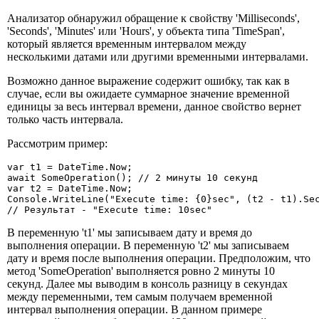
Анализатор обнаружил обращение к свойству 'Milliseconds',
'Seconds', 'Minutes' или 'Hours', у объекта типа 'TimeSpan',
который является временным интервалом между
несколькими датами или другими временными интервалами.
Возможно данное выражение содержит ошибку, так как в
случае, если вы ожидаете суммарное значение временной
единицы за весь интервал времени, данное свойство вернет
только часть интервала.
Рассмотрим пример:
var t1 = DateTime.Now;

await SomeOperation(); // 2 минуты 10 секунд

var t2 = DateTime.Now;

Console.WriteLine("Execute time: {0}sec", (t2 - t1).Sec
// Результат - "Execute time: 10sec"
В переменную 't1' мы записываем дату и время до
выполнения операции. В переменную 't2' мы записываем
дату и время после выполнения операции. Предположим, что
метод 'SomeOperation' выполняется ровно 2 минуты 10
секунд. Далее мы выводим в консоль разницу в секундах
между переменными, тем самым получаем временной
интервал выполнения операции. В данном примере