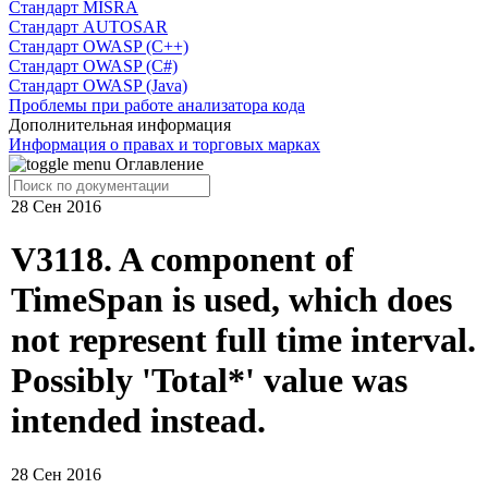
Cтандарт MISRA
Стандарт AUTOSAR
Стандарт OWASP (C++)
Стандарт OWASP (C#)
Стандарт OWASP (Java)
Проблемы при работе анализатора кода
Дополнительная информация
Информация о правах и торговых марках
Оглавление
28 Сен 2016
V3118. A component of
TimeSpan is used, which does
not represent full time interval.
Possibly 'Total*' value was
intended instead.
28 Сен 2016