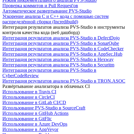
Режим инкрементального анализа PVS-Studio
Проверка коммитов и Pull Request'ов
Автоматическое развертывание PVS-Studio
Ускорение анализа C и C++ кода с помощью систем
распределённой сборки (Incredibuild)
Интеграция результатов анализа PVS-Studio в инструменты
контроля качества кода (веб дашборд)
Интеграция результатов анализа PVS-Studio в DefectDojo
Интеграция результатов анализа PVS-Studio в SonarQube
Интеграция результатов анализа PVS-Studio в CodeChecker
Интеграция результатов анализа PVS-Studio в AppSec.Hub
Интеграция результатов анализа PVS-Studio в Hexway
Интеграция результатов анализа PVS-Studio в Securitm
Интеграция результатов анализа PVS-Studio в
CyberCodeReview
Интеграция результатов анализа PVS-Studio в TRON.ASOC
Развёртывание анализатора в облачных CI
Использование в Travis CI
Использование в CircleCI
Использование в GitLab CI/CD
Использование PVS-Studio в SourceCraft
Использование в GitHub Actions
Использование в GitFlic
Использование в Azure DevOps
Использование в AppVeyor