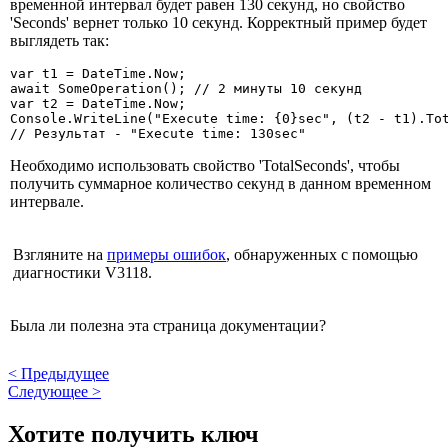
временной интервал будет равен 130 секунд, но свойство
'Seconds' вернет только 10 секунд. Корректный пример будет
выглядеть так:
var t1 = DateTime.Now;

await SomeOperation(); // 2 минуты 10 секунд

var t2 = DateTime.Now;

Console.WriteLine("Execute time: {0}sec", (t2 - t1).Tot
// Результат - "Execute time: 130sec"
Необходимо использовать свойство 'TotalSeconds', чтобы
получить суммарное количество секунд в данном временном
интервале.
Взгляните на
примеры ошибок
, обнаруженных с помощью
диагностики V3118.
Была ли полезна эта страница документации?
<
Предыдущее
Следующее
>
Хотите получить ключ