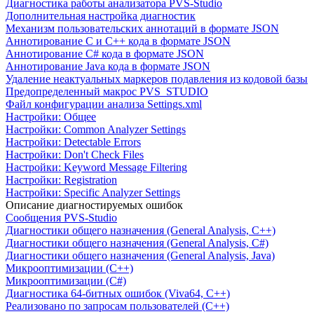
Диагностика работы анализатора PVS-Studio
Дополнительная настройка диагностик
Механизм пользовательских аннотаций в формате JSON
Аннотирование C и C++ кода в формате JSON
Аннотирование C# кода в формате JSON
Аннотирование Java кода в формате JSON
Удаление неактуальных маркеров подавления из кодовой базы
Предопределенный макрос PVS_STUDIO
Файл конфигурации анализа Settings.xml
Настройки: Общее
Настройки: Common Analyzer Settings
Настройки: Detectable Errors
Настройки: Don't Check Files
Настройки: Keyword Message Filtering
Настройки: Registration
Настройки: Specific Analyzer Settings
Описание диагностируемых ошибок
Сообщения PVS-Studio
Диагностики общего назначения (General Analysis, C++)
Диагностики общего назначения (General Analysis, C#)
Диагностики общего назначения (General Analysis, Java)
Микрооптимизации (C++)
Микрооптимизации (C#)
Диагностика 64-битных ошибок (Viva64, C++)
Реализовано по запросам пользователей (C++)