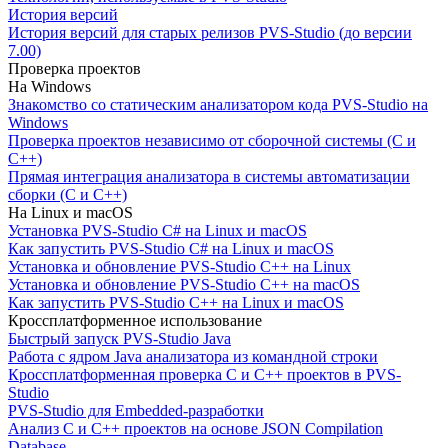
История версий
История версий для старых релизов PVS-Studio (до версии
7.00)
Проверка проектов
На Windows
Знакомство со статическим анализатором кода PVS-Studio на
Windows
Проверка проектов независимо от сборочной системы (C и
C++)
Прямая интеграция анализатора в системы автоматизации
сборки (C и C++)
На Linux и macOS
Установка PVS-Studio C# на Linux и macOS
Как запустить PVS-Studio C# на Linux и macOS
Установка и обновление PVS-Studio C++ на Linux
Установка и обновление PVS-Studio C++ на macOS
Как запустить PVS-Studio C++ на Linux и macOS
Кроссплатформенное использование
Быстрый запуск PVS-Studio Java
Работа с ядром Java анализатора из командной строки
Кроссплатформенная проверка C и C++ проектов в PVS-
Studio
PVS-Studio для Embedded-разработки
Анализ C и C++ проектов на основе JSON Compilation
Database