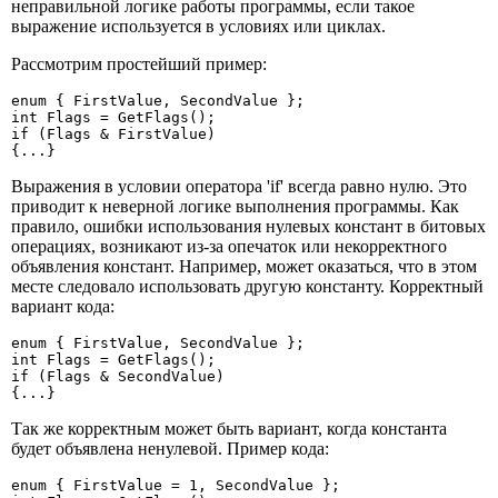
неправильной логике работы программы, если такое
выражение используется в условиях или циклах.
Рассмотрим простейший пример:
enum { FirstValue, SecondValue };

int Flags = GetFlags();

if (Flags & FirstValue)

{...}
Выражения в условии оператора 'if' всегда равно нулю. Это
приводит к неверной логике выполнения программы. Как
правило, ошибки использования нулевых констант в битовых
операциях, возникают из-за опечаток или некорректного
объявления констант. Например, может оказаться, что в этом
месте следовало использовать другую константу. Корректный
вариант кода:
enum { FirstValue, SecondValue };

int Flags = GetFlags();

if (Flags & SecondValue)

{...}
Так же корректным может быть вариант, когда константа
будет объявлена ненулевой. Пример кода:
enum { FirstValue = 1, SecondValue }; 
