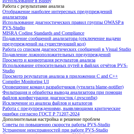
Использование в Buddy
Работа с результатами анализа
Отображение наиболее интересных предупреждений
анализатора
Использование диагностических правил группы OWASP в
PVS-Studio
MISRA Coding Standards and Compliance
Подавление сообщений анализатора (отключение выдачи
предупреждений на существующий код)
Работа со списком диагностических сообщений в Visual Studio
Подавление ложноположительных предупреждений
Просмотр и конвертация результатов анализа
Использование относительных путей в файлах отчётов PVS-
Studio
Просмотр результатов анализа в приложении C and C++
Compiler Monitoring UI
Оповещение команд разработчиков (утилита blame-notifier)
Фильтрация и обработка вывода анализатора при помощи
файлов конфигурации диагностик (.pvsconfig)
Исключение из анализа файлов и каталогов
Работа с предупреждениями, выявляющими критические
ошибки согласно ГОСТ Р 71207-2024
Дополнительная настройка и решение проблем
Советы по повышению скорости работы PVS-Studio
Устранение неисправностей при работе PVS-Studio