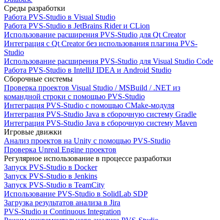
Среды разработки
Работа PVS-Studio в Visual Studio
Работа PVS-Studio в JetBrains Rider и CLion
Использование расширения PVS-Studio для Qt Creator
Интеграция с Qt Creator без использования плагина PVS-
Studio
Использование расширения PVS-Studio для Visual Studio Code
Работа PVS-Studio в IntelliJ IDEA и Android Studio
Сборочные системы
Проверка проектов Visual Studio / MSBuild / .NET из
командной строки с помощью PVS-Studio
Интеграция PVS-Studio с помощью CMake-модуля
Интеграция PVS-Studio Java в сборочную систему Gradle
Интеграция PVS-Studio Java в сборочную систему Maven
Игровые движки
Анализ проектов на Unity с помощью PVS-Studio
Проверка Unreal Engine проектов
Регулярное использование в процессе разработки
Запуск PVS-Studio в Docker
Запуск PVS-Studio в Jenkins
Запуск PVS-Studio в TeamCity
Использование PVS-Studio в SolidLab SDP
Загрузка результатов анализа в Jira
PVS-Studio и Continuous Integration