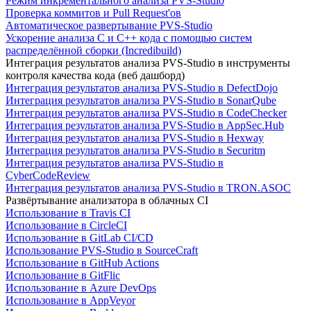
Режим инкрементального анализа PVS-Studio
Проверка коммитов и Pull Request'ов
Автоматическое развертывание PVS-Studio
Ускорение анализа C и C++ кода с помощью систем
распределённой сборки (Incredibuild)
Интеграция результатов анализа PVS-Studio в инструменты
контроля качества кода (веб дашборд)
Интеграция результатов анализа PVS-Studio в DefectDojo
Интеграция результатов анализа PVS-Studio в SonarQube
Интеграция результатов анализа PVS-Studio в CodeChecker
Интеграция результатов анализа PVS-Studio в AppSec.Hub
Интеграция результатов анализа PVS-Studio в Hexway
Интеграция результатов анализа PVS-Studio в Securitm
Интеграция результатов анализа PVS-Studio в
CyberCodeReview
Интеграция результатов анализа PVS-Studio в TRON.ASOC
Развёртывание анализатора в облачных CI
Использование в Travis CI
Использование в CircleCI
Использование в GitLab CI/CD
Использование PVS-Studio в SourceCraft
Использование в GitHub Actions
Использование в GitFlic
Использование в Azure DevOps
Использование в AppVeyor