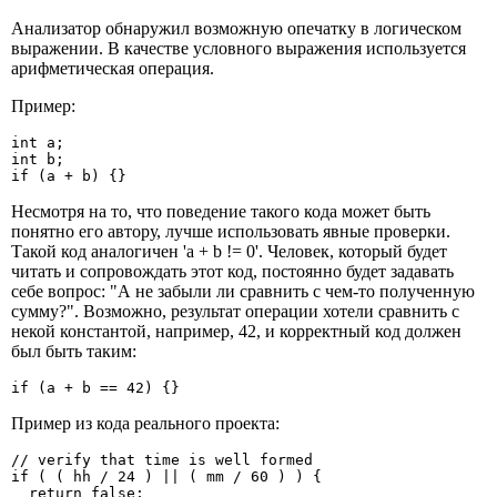
Анализатор обнаружил возможную опечатку в логическом
выражении. В качестве условного выражения используется
арифметическая операция.
Пример:
int a;

int b;

if (a + b) {}
Несмотря на то, что поведение такого кода может быть
понятно его автору, лучше использовать явные проверки.
Такой код аналогичен 'a + b != 0'. Человек, который будет
читать и сопровождать этот код, постоянно будет задавать
себе вопрос: "А не забыли ли сравнить с чем-то полученную
сумму?". Возможно, результат операции хотели сравнить с
некой константой, например, 42, и корректный код должен
был быть таким:
if (a + b == 42) {}
Пример из кода реального проекта:
// verify that time is well formed

if ( ( hh / 24 ) || ( mm / 60 ) ) {

  return false;
