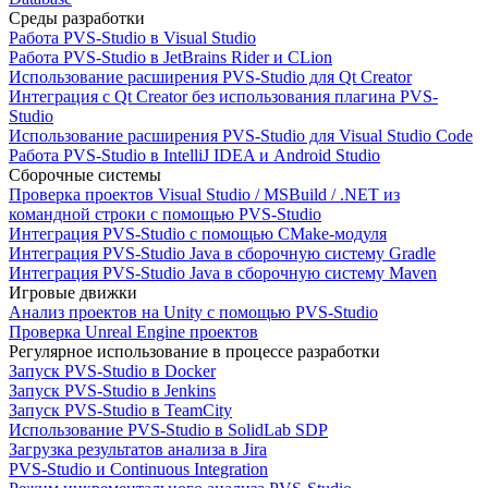
Среды разработки
Работа PVS-Studio в Visual Studio
Работа PVS-Studio в JetBrains Rider и CLion
Использование расширения PVS-Studio для Qt Creator
Интеграция с Qt Creator без использования плагина PVS-
Studio
Использование расширения PVS-Studio для Visual Studio Code
Работа PVS-Studio в IntelliJ IDEA и Android Studio
Сборочные системы
Проверка проектов Visual Studio / MSBuild / .NET из
командной строки с помощью PVS-Studio
Интеграция PVS-Studio с помощью CMake-модуля
Интеграция PVS-Studio Java в сборочную систему Gradle
Интеграция PVS-Studio Java в сборочную систему Maven
Игровые движки
Анализ проектов на Unity с помощью PVS-Studio
Проверка Unreal Engine проектов
Регулярное использование в процессе разработки
Запуск PVS-Studio в Docker
Запуск PVS-Studio в Jenkins
Запуск PVS-Studio в TeamCity
Использование PVS-Studio в SolidLab SDP
Загрузка результатов анализа в Jira
PVS-Studio и Continuous Integration