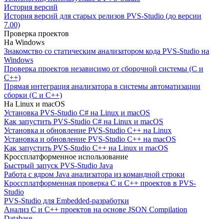
История версий
История версий для старых релизов PVS-Studio (до версии
7.00)
Проверка проектов
На Windows
Знакомство со статическим анализатором кода PVS-Studio на
Windows
Проверка проектов независимо от сборочной системы (C и
C++)
Прямая интеграция анализатора в системы автоматизации
сборки (C и C++)
На Linux и macOS
Установка PVS-Studio C# на Linux и macOS
Как запустить PVS-Studio C# на Linux и macOS
Установка и обновление PVS-Studio C++ на Linux
Установка и обновление PVS-Studio C++ на macOS
Как запустить PVS-Studio C++ на Linux и macOS
Кроссплатформенное использование
Быстрый запуск PVS-Studio Java
Работа с ядром Java анализатора из командной строки
Кроссплатформенная проверка C и C++ проектов в PVS-
Studio
PVS-Studio для Embedded-разработки
Анализ C и C++ проектов на основе JSON Compilation
Database