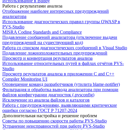
Использование в Buddy
Работа с результатами анализа
Отображение наиболее интересных предупреждений
анализатора
Использование диагностических правил группы OWASP в
PVS-Studio
MISRA Coding Standards and Compliance
Подавление сообщений анализатора (отключение выдачи
предупреждений на существующий код)
Работа со списком диагностических сообщений в Visual Studio
Подавление ложноположительных предупреждений
Просмотр и конвертация результатов анализа
Использование относительных путей в файлах отчётов PVS-
Studio
Просмотр результатов анализа в приложении C and C++
Compiler Monitoring UI
Оповещение команд разработчиков (утилита blame-notifier)
Фильтрация и обработка вывода анализатора при помощи
файлов конфигурации диагностик (.pvsconfig)
Исключение из анализа файлов и каталогов
Работа с предупреждениями, выявляющими критические
ошибки согласно ГОСТ Р 71207-2024
Дополнительная настройка и решение проблем
Советы по повышению скорости работы PVS-Studio
Устранение неисправностей при работе PVS-Studio