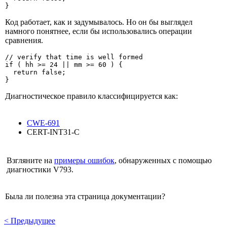
}
Код работает, как и задумывалось. Но он бы выглядел
намного понятнее, если бы использовались операции
сравнения.
// verify that time is well formed

if ( hh >= 24 || mm >= 60 ) {

  return false;

}
Диагностическое правило классифицируется как:
CWE-691
CERT-INT31-C
Взгляните на
примеры ошибок
, обнаруженных с помощью
диагностики V793.
Была ли полезна эта страница документации?
<
Предыдущее