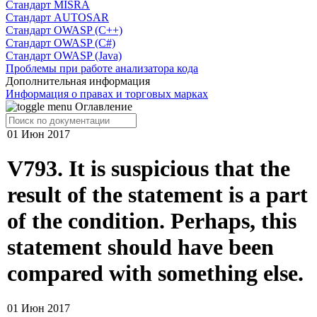
Cтандарт MISRA
Стандарт AUTOSAR
Стандарт OWASP (C++)
Стандарт OWASP (C#)
Стандарт OWASP (Java)
Проблемы при работе анализатора кода
Дополнительная информация
Информация о правах и торговых марках
Оглавление
01 Июн 2017
V793. It is suspicious that the
result of the statement is a part
of the condition. Perhaps, this
statement should have been
compared with something else.
01 Июн 2017