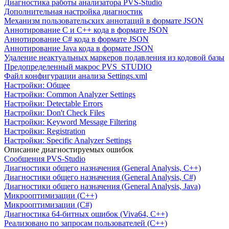
Диагностика работы анализатора PVS-Studio
Дополнительная настройка диагностик
Механизм пользовательских аннотаций в формате JSON
Аннотирование C и C++ кода в формате JSON
Аннотирование C# кода в формате JSON
Аннотирование Java кода в формате JSON
Удаление неактуальных маркеров подавления из кодовой базы
Предопределенный макрос PVS_STUDIO
Файл конфигурации анализа Settings.xml
Настройки: Общее
Настройки: Common Analyzer Settings
Настройки: Detectable Errors
Настройки: Don't Check Files
Настройки: Keyword Message Filtering
Настройки: Registration
Настройки: Specific Analyzer Settings
Описание диагностируемых ошибок
Сообщения PVS-Studio
Диагностики общего назначения (General Analysis, C++)
Диагностики общего назначения (General Analysis, C#)
Диагностики общего назначения (General Analysis, Java)
Микрооптимизации (C++)
Микрооптимизации (C#)
Диагностика 64-битных ошибок (Viva64, C++)
Реализовано по запросам пользователей (C++)