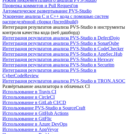
Режим инкрементального анализа PVS-Studio
Проверка коммитов и Pull Request'ов
Автоматическое развертывание PVS-Studio
Ускорение анализа C и C++ кода с помощью систем
распределённой сборки (Incredibuild)
Интеграция результатов анализа PVS-Studio в инструменты
контроля качества кода (веб дашборд)
Интеграция результатов анализа PVS-Studio в DefectDojo
Интеграция результатов анализа PVS-Studio в SonarQube
Интеграция результатов анализа PVS-Studio в CodeChecker
Интеграция результатов анализа PVS-Studio в AppSec.Hub
Интеграция результатов анализа PVS-Studio в Hexway
Интеграция результатов анализа PVS-Studio в Securitm
Интеграция результатов анализа PVS-Studio в
CyberCodeReview
Интеграция результатов анализа PVS-Studio в TRON.ASOC
Развёртывание анализатора в облачных CI
Использование в Travis CI
Использование в CircleCI
Использование в GitLab CI/CD
Использование PVS-Studio в SourceCraft
Использование в GitHub Actions
Использование в GitFlic
Использование в Azure DevOps
Использование в AppVeyor