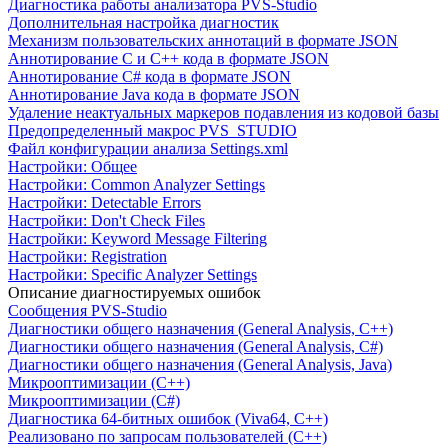
Диагностика работы анализатора PVS-Studio
Дополнительная настройка диагностик
Механизм пользовательских аннотаций в формате JSON
Аннотирование C и C++ кода в формате JSON
Аннотирование C# кода в формате JSON
Аннотирование Java кода в формате JSON
Удаление неактуальных маркеров подавления из кодовой базы
Предопределенный макрос PVS_STUDIO
Файл конфигурации анализа Settings.xml
Настройки: Общее
Настройки: Common Analyzer Settings
Настройки: Detectable Errors
Настройки: Don't Check Files
Настройки: Keyword Message Filtering
Настройки: Registration
Настройки: Specific Analyzer Settings
Описание диагностируемых ошибок
Сообщения PVS-Studio
Диагностики общего назначения (General Analysis, C++)
Диагностики общего назначения (General Analysis, C#)
Диагностики общего назначения (General Analysis, Java)
Микрооптимизации (C++)
Микрооптимизации (C#)
Диагностика 64-битных ошибок (Viva64, C++)
Реализовано по запросам пользователей (C++)