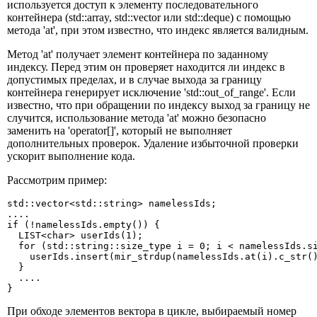
используется доступ к элементу последовательного
контейнера (std::array, std::vector или std::deque) с помощью
метода 'at', при этом известно, что индекс является валидным.
Метод 'at' получает элемент контейнера по заданному
индексу. Перед этим он проверяет находится ли индекс в
допустимых пределах, и в случае выхода за границу
контейнера генерирует исключение 'std::out_of_range'. Если
известно, что при обращении по индексу выход за границу не
случится, использование метода 'at' можно безопасно
заменить на 'operator[]', который не выполняет
дополнительных проверок. Удаление избыточной проверки
ускорит выполнение кода.
Рассмотрим пример:
std::vector<std::string> namelessIds;

....

if (!namelessIds.empty()) {

  LIST<char> userIds(1);

  for (std::string::size_type i = 0; i < namelessIds.si
    userIds.insert(mir_strdup(namelessIds.at(i).c_str()
  }

  ....

}
При обходе элементов вектора в цикле, выбираемый номер