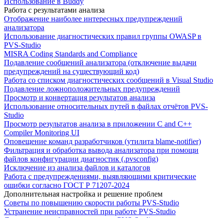
Использование в Buddy
Работа с результатами анализа
Отображение наиболее интересных предупреждений
анализатора
Использование диагностических правил группы OWASP в
PVS-Studio
MISRA Coding Standards and Compliance
Подавление сообщений анализатора (отключение выдачи
предупреждений на существующий код)
Работа со списком диагностических сообщений в Visual Studio
Подавление ложноположительных предупреждений
Просмотр и конвертация результатов анализа
Использование относительных путей в файлах отчётов PVS-
Studio
Просмотр результатов анализа в приложении C and C++
Compiler Monitoring UI
Оповещение команд разработчиков (утилита blame-notifier)
Фильтрация и обработка вывода анализатора при помощи
файлов конфигурации диагностик (.pvsconfig)
Исключение из анализа файлов и каталогов
Работа с предупреждениями, выявляющими критические
ошибки согласно ГОСТ Р 71207-2024
Дополнительная настройка и решение проблем
Советы по повышению скорости работы PVS-Studio
Устранение неисправностей при работе PVS-Studio