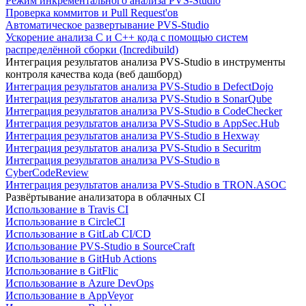
Режим инкрементального анализа PVS-Studio
Проверка коммитов и Pull Request'ов
Автоматическое развертывание PVS-Studio
Ускорение анализа C и C++ кода с помощью систем
распределённой сборки (Incredibuild)
Интеграция результатов анализа PVS-Studio в инструменты
контроля качества кода (веб дашборд)
Интеграция результатов анализа PVS-Studio в DefectDojo
Интеграция результатов анализа PVS-Studio в SonarQube
Интеграция результатов анализа PVS-Studio в CodeChecker
Интеграция результатов анализа PVS-Studio в AppSec.Hub
Интеграция результатов анализа PVS-Studio в Hexway
Интеграция результатов анализа PVS-Studio в Securitm
Интеграция результатов анализа PVS-Studio в
CyberCodeReview
Интеграция результатов анализа PVS-Studio в TRON.ASOC
Развёртывание анализатора в облачных CI
Использование в Travis CI
Использование в CircleCI
Использование в GitLab CI/CD
Использование PVS-Studio в SourceCraft
Использование в GitHub Actions
Использование в GitFlic
Использование в Azure DevOps
Использование в AppVeyor