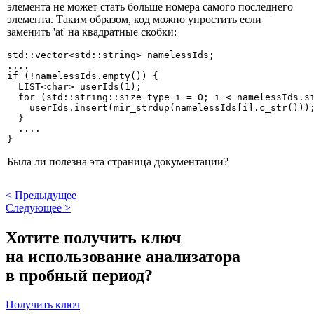
элемента не может стать больше номера самого последнего
элемента. Таким образом, код можно упростить если
заменить 'at' на квадратные скобки:
std::vector<std::string> namelessIds;

....

if (!namelessIds.empty()) {

  LIST<char> userIds(1);

  for (std::string::size_type i = 0; i < namelessIds.si
    userIds.insert(mir_strdup(namelessIds[i].c_str()));
  }

  ....

}
Была ли полезна эта страница документации?
<
Предыдущее
Следующее
>
Хотите получить ключ
на использование анализатора
в пробный период?
Получить ключ