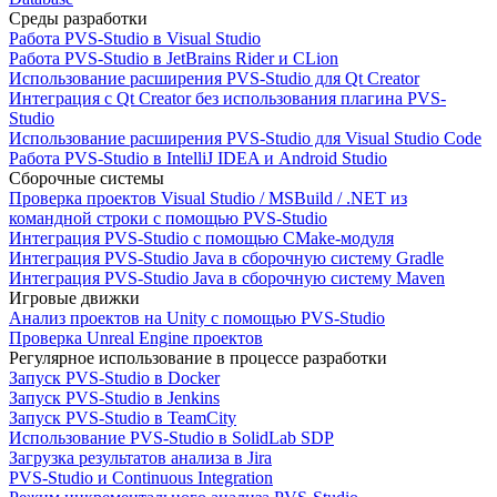
Среды разработки
Работа PVS-Studio в Visual Studio
Работа PVS-Studio в JetBrains Rider и CLion
Использование расширения PVS-Studio для Qt Creator
Интеграция с Qt Creator без использования плагина PVS-
Studio
Использование расширения PVS-Studio для Visual Studio Code
Работа PVS-Studio в IntelliJ IDEA и Android Studio
Сборочные системы
Проверка проектов Visual Studio / MSBuild / .NET из
командной строки с помощью PVS-Studio
Интеграция PVS-Studio с помощью CMake-модуля
Интеграция PVS-Studio Java в сборочную систему Gradle
Интеграция PVS-Studio Java в сборочную систему Maven
Игровые движки
Анализ проектов на Unity с помощью PVS-Studio
Проверка Unreal Engine проектов
Регулярное использование в процессе разработки
Запуск PVS-Studio в Docker
Запуск PVS-Studio в Jenkins
Запуск PVS-Studio в TeamCity
Использование PVS-Studio в SolidLab SDP
Загрузка результатов анализа в Jira
PVS-Studio и Continuous Integration