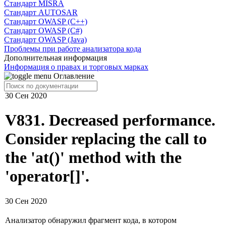
Cтандарт MISRA
Стандарт AUTOSAR
Стандарт OWASP (C++)
Стандарт OWASP (C#)
Стандарт OWASP (Java)
Проблемы при работе анализатора кода
Дополнительная информация
Информация о правах и торговых марках
Оглавление
30 Сен 2020
V831. Decreased performance.
Consider replacing the call to
the 'at()' method with the
'operator[]'.
30 Сен 2020
Анализатор обнаружил фрагмент кода, в котором