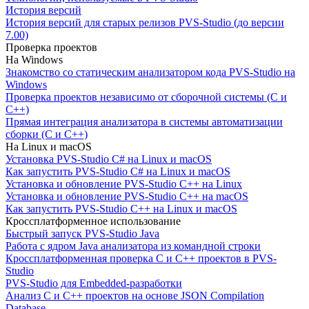
История версий
История версий для старых релизов PVS-Studio (до версии
7.00)
Проверка проектов
На Windows
Знакомство со статическим анализатором кода PVS-Studio на
Windows
Проверка проектов независимо от сборочной системы (C и
C++)
Прямая интеграция анализатора в системы автоматизации
сборки (C и C++)
На Linux и macOS
Установка PVS-Studio C# на Linux и macOS
Как запустить PVS-Studio C# на Linux и macOS
Установка и обновление PVS-Studio C++ на Linux
Установка и обновление PVS-Studio C++ на macOS
Как запустить PVS-Studio C++ на Linux и macOS
Кроссплатформенное использование
Быстрый запуск PVS-Studio Java
Работа с ядром Java анализатора из командной строки
Кроссплатформенная проверка C и C++ проектов в PVS-
Studio
PVS-Studio для Embedded-разработки
Анализ C и C++ проектов на основе JSON Compilation
Database