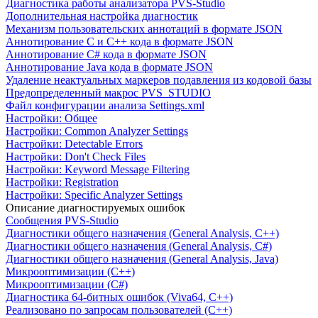
Диагностика работы анализатора PVS-Studio
Дополнительная настройка диагностик
Механизм пользовательских аннотаций в формате JSON
Аннотирование C и C++ кода в формате JSON
Аннотирование C# кода в формате JSON
Аннотирование Java кода в формате JSON
Удаление неактуальных маркеров подавления из кодовой базы
Предопределенный макрос PVS_STUDIO
Файл конфигурации анализа Settings.xml
Настройки: Общее
Настройки: Common Analyzer Settings
Настройки: Detectable Errors
Настройки: Don't Check Files
Настройки: Keyword Message Filtering
Настройки: Registration
Настройки: Specific Analyzer Settings
Описание диагностируемых ошибок
Сообщения PVS-Studio
Диагностики общего назначения (General Analysis, C++)
Диагностики общего назначения (General Analysis, C#)
Диагностики общего назначения (General Analysis, Java)
Микрооптимизации (C++)
Микрооптимизации (C#)
Диагностика 64-битных ошибок (Viva64, C++)
Реализовано по запросам пользователей (C++)