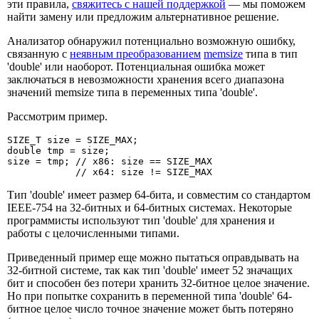
эти правила,
свяжитесь с нашей поддержкой
— мы поможем
найти замену или предложим альтернативное решение.
Анализатор обнаружил потенциально возможную ошибку,
связанную с
неявным преобразованием
memsize
типа в тип
'double' или наоборот. Потенциальная ошибка может
заключаться в невозможности хранения всего диапазона
значений memsize типа в переменных типа 'double'.
Рассмотрим пример.
SIZE_T size = SIZE_MAX;

double tmp = size;

size = tmp; // x86: size == SIZE_MAX

            // x64: size != SIZE_MAX
Тип 'double' имеет размер 64-бита, и совместим со стандартом
IEEE-754 на 32-битных и 64-битных системах. Некоторые
программисты используют тип 'double' для хранения и
работы с целочисленными типами.
Приведенный пример еще можно пытаться оправдывать на
32-битной системе, так как тип 'double' имеет 52 значащих
бит и способен без потери хранить 32-битное целое значение.
Но при попытке сохранить в переменной типа 'double' 64-
битное целое число точное значение может быть потеряно