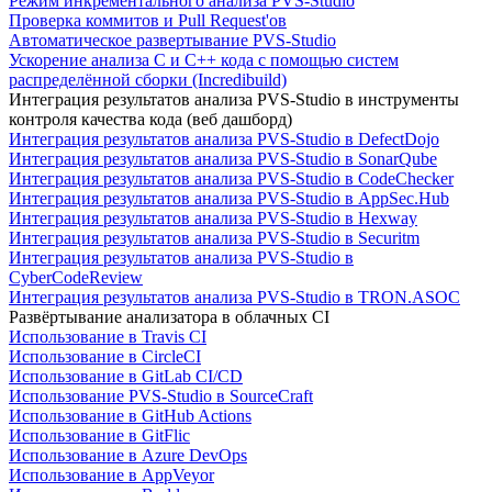
Режим инкрементального анализа PVS-Studio
Проверка коммитов и Pull Request'ов
Автоматическое развертывание PVS-Studio
Ускорение анализа C и C++ кода с помощью систем
распределённой сборки (Incredibuild)
Интеграция результатов анализа PVS-Studio в инструменты
контроля качества кода (веб дашборд)
Интеграция результатов анализа PVS-Studio в DefectDojo
Интеграция результатов анализа PVS-Studio в SonarQube
Интеграция результатов анализа PVS-Studio в CodeChecker
Интеграция результатов анализа PVS-Studio в AppSec.Hub
Интеграция результатов анализа PVS-Studio в Hexway
Интеграция результатов анализа PVS-Studio в Securitm
Интеграция результатов анализа PVS-Studio в
CyberCodeReview
Интеграция результатов анализа PVS-Studio в TRON.ASOC
Развёртывание анализатора в облачных CI
Использование в Travis CI
Использование в CircleCI
Использование в GitLab CI/CD
Использование PVS-Studio в SourceCraft
Использование в GitHub Actions
Использование в GitFlic
Использование в Azure DevOps
Использование в AppVeyor