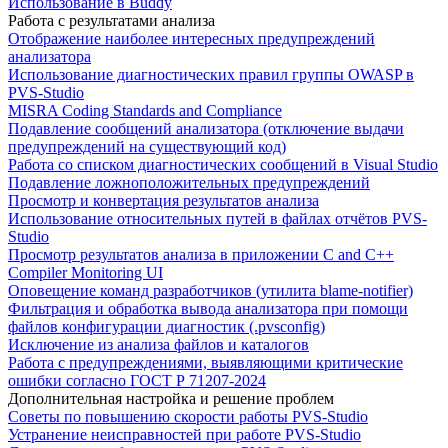
Использование в Buddy
Работа с результатами анализа
Отображение наиболее интересных предупреждений
анализатора
Использование диагностических правил группы OWASP в
PVS-Studio
MISRA Coding Standards and Compliance
Подавление сообщений анализатора (отключение выдачи
предупреждений на существующий код)
Работа со списком диагностических сообщений в Visual Studio
Подавление ложноположительных предупреждений
Просмотр и конвертация результатов анализа
Использование относительных путей в файлах отчётов PVS-
Studio
Просмотр результатов анализа в приложении C and C++
Compiler Monitoring UI
Оповещение команд разработчиков (утилита blame-notifier)
Фильтрация и обработка вывода анализатора при помощи
файлов конфигурации диагностик (.pvsconfig)
Исключение из анализа файлов и каталогов
Работа с предупреждениями, выявляющими критические
ошибки согласно ГОСТ Р 71207-2024
Дополнительная настройка и решение проблем
Советы по повышению скорости работы PVS-Studio
Устранение неисправностей при работе PVS-Studio