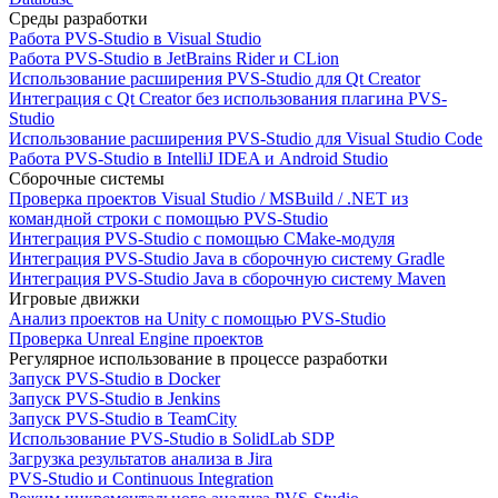
Среды разработки
Работа PVS-Studio в Visual Studio
Работа PVS-Studio в JetBrains Rider и CLion
Использование расширения PVS-Studio для Qt Creator
Интеграция с Qt Creator без использования плагина PVS-
Studio
Использование расширения PVS-Studio для Visual Studio Code
Работа PVS-Studio в IntelliJ IDEA и Android Studio
Сборочные системы
Проверка проектов Visual Studio / MSBuild / .NET из
командной строки с помощью PVS-Studio
Интеграция PVS-Studio с помощью CMake-модуля
Интеграция PVS-Studio Java в сборочную систему Gradle
Интеграция PVS-Studio Java в сборочную систему Maven
Игровые движки
Анализ проектов на Unity с помощью PVS-Studio
Проверка Unreal Engine проектов
Регулярное использование в процессе разработки
Запуск PVS-Studio в Docker
Запуск PVS-Studio в Jenkins
Запуск PVS-Studio в TeamCity
Использование PVS-Studio в SolidLab SDP
Загрузка результатов анализа в Jira
PVS-Studio и Continuous Integration