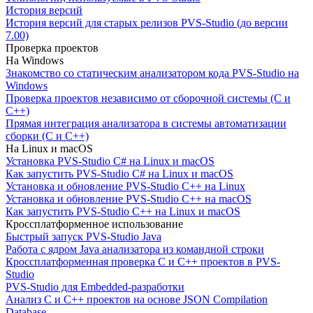
История версий
История версий для старых релизов PVS-Studio (до версии
7.00)
Проверка проектов
На Windows
Знакомство со статическим анализатором кода PVS-Studio на
Windows
Проверка проектов независимо от сборочной системы (C и
C++)
Прямая интеграция анализатора в системы автоматизации
сборки (C и C++)
На Linux и macOS
Установка PVS-Studio C# на Linux и macOS
Как запустить PVS-Studio C# на Linux и macOS
Установка и обновление PVS-Studio C++ на Linux
Установка и обновление PVS-Studio C++ на macOS
Как запустить PVS-Studio C++ на Linux и macOS
Кроссплатформенное использование
Быстрый запуск PVS-Studio Java
Работа с ядром Java анализатора из командной строки
Кроссплатформенная проверка C и C++ проектов в PVS-
Studio
PVS-Studio для Embedded-разработки
Анализ C и C++ проектов на основе JSON Compilation
Database