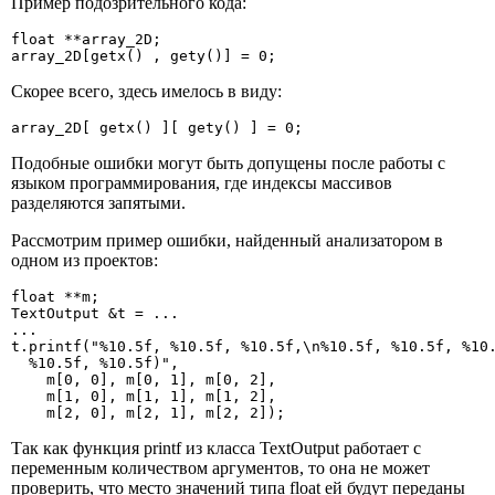
Пример подозрительного кода:
float **array_2D;

array_2D[getx() , gety()] = 0;
Скорее всего, здесь имелось в виду:
array_2D[ getx() ][ gety() ] = 0;
Подобные ошибки могут быть допущены после работы с
языком программирования, где индексы массивов
разделяются запятыми.
Рассмотрим пример ошибки, найденный анализатором в
одном из проектов:
float **m;

TextOutput &t = ...

...

t.printf("%10.5f, %10.5f, %10.5f,\n%10.5f, %10.5f, %10.
  %10.5f, %10.5f)",

    m[0, 0], m[0, 1], m[0, 2],

    m[1, 0], m[1, 1], m[1, 2],

    m[2, 0], m[2, 1], m[2, 2]);
Так как функция printf из класса TextOutput работает с
переменным количеством аргументов, то она не может
проверить, что место значений типа float ей будут переданы