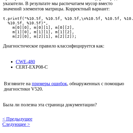
указатели. В результате мы распечатаем мусор вместо
значений элементов матрицы. Корректный вариант:
t.printf("%10.5f, %10.5f, %10.5f,\n%10.5f, %10.5f, %10.
  %10.5f, %10.5f)",

    m[0][0], m[0][1], m[0][2],

    m[1][0], m[1][1], m[1][2],

    m[2][0], m[2][1], m[2][2]);
Диагностическое правило классифицируется как:
CWE-480
CERT-EXP08-C
Взгляните на
примеры ошибок
, обнаруженных с помощью
диагностики V520.
Была ли полезна эта страница документации?
<
Предыдущее
Следующее
>