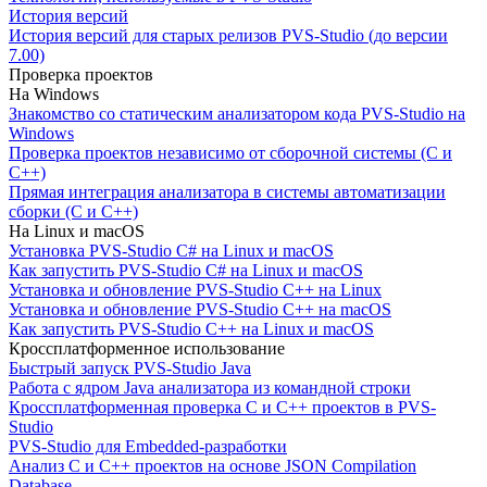
История версий
История версий для старых релизов PVS-Studio (до версии
7.00)
Проверка проектов
На Windows
Знакомство со статическим анализатором кода PVS-Studio на
Windows
Проверка проектов независимо от сборочной системы (C и
C++)
Прямая интеграция анализатора в системы автоматизации
сборки (C и C++)
На Linux и macOS
Установка PVS-Studio C# на Linux и macOS
Как запустить PVS-Studio C# на Linux и macOS
Установка и обновление PVS-Studio C++ на Linux
Установка и обновление PVS-Studio C++ на macOS
Как запустить PVS-Studio C++ на Linux и macOS
Кроссплатформенное использование
Быстрый запуск PVS-Studio Java
Работа с ядром Java анализатора из командной строки
Кроссплатформенная проверка C и C++ проектов в PVS-
Studio
PVS-Studio для Embedded-разработки
Анализ C и C++ проектов на основе JSON Compilation
Database