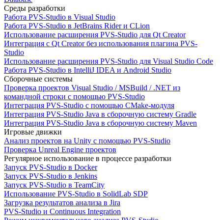
Среды разработки
Работа PVS-Studio в Visual Studio
Работа PVS-Studio в JetBrains Rider и CLion
Использование расширения PVS-Studio для Qt Creator
Интеграция с Qt Creator без использования плагина PVS-
Studio
Использование расширения PVS-Studio для Visual Studio Code
Работа PVS-Studio в IntelliJ IDEA и Android Studio
Сборочные системы
Проверка проектов Visual Studio / MSBuild / .NET из
командной строки с помощью PVS-Studio
Интеграция PVS-Studio с помощью CMake-модуля
Интеграция PVS-Studio Java в сборочную систему Gradle
Интеграция PVS-Studio Java в сборочную систему Maven
Игровые движки
Анализ проектов на Unity с помощью PVS-Studio
Проверка Unreal Engine проектов
Регулярное использование в процессе разработки
Запуск PVS-Studio в Docker
Запуск PVS-Studio в Jenkins
Запуск PVS-Studio в TeamCity
Использование PVS-Studio в SolidLab SDP
Загрузка результатов анализа в Jira
PVS-Studio и Continuous Integration