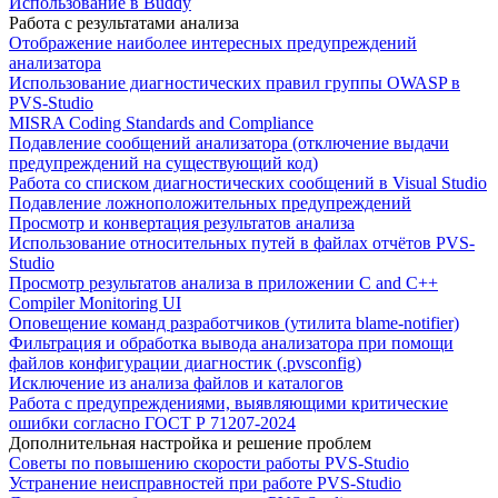
Использование в Buddy
Работа с результатами анализа
Отображение наиболее интересных предупреждений
анализатора
Использование диагностических правил группы OWASP в
PVS-Studio
MISRA Coding Standards and Compliance
Подавление сообщений анализатора (отключение выдачи
предупреждений на существующий код)
Работа со списком диагностических сообщений в Visual Studio
Подавление ложноположительных предупреждений
Просмотр и конвертация результатов анализа
Использование относительных путей в файлах отчётов PVS-
Studio
Просмотр результатов анализа в приложении C and C++
Compiler Monitoring UI
Оповещение команд разработчиков (утилита blame-notifier)
Фильтрация и обработка вывода анализатора при помощи
файлов конфигурации диагностик (.pvsconfig)
Исключение из анализа файлов и каталогов
Работа с предупреждениями, выявляющими критические
ошибки согласно ГОСТ Р 71207-2024
Дополнительная настройка и решение проблем
Советы по повышению скорости работы PVS-Studio
Устранение неисправностей при работе PVS-Studio