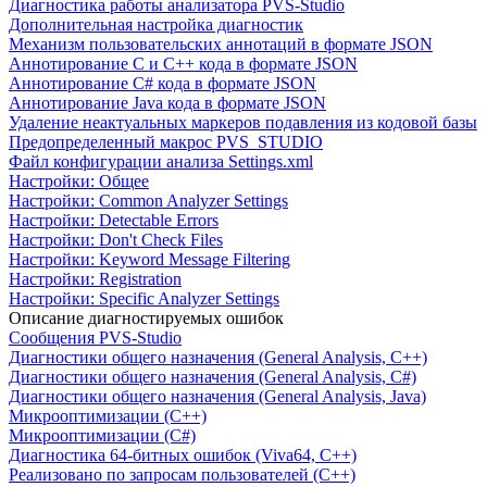
Диагностика работы анализатора PVS-Studio
Дополнительная настройка диагностик
Механизм пользовательских аннотаций в формате JSON
Аннотирование C и C++ кода в формате JSON
Аннотирование C# кода в формате JSON
Аннотирование Java кода в формате JSON
Удаление неактуальных маркеров подавления из кодовой базы
Предопределенный макрос PVS_STUDIO
Файл конфигурации анализа Settings.xml
Настройки: Общее
Настройки: Common Analyzer Settings
Настройки: Detectable Errors
Настройки: Don't Check Files
Настройки: Keyword Message Filtering
Настройки: Registration
Настройки: Specific Analyzer Settings
Описание диагностируемых ошибок
Сообщения PVS-Studio
Диагностики общего назначения (General Analysis, C++)
Диагностики общего назначения (General Analysis, C#)
Диагностики общего назначения (General Analysis, Java)
Микрооптимизации (C++)
Микрооптимизации (C#)
Диагностика 64-битных ошибок (Viva64, C++)
Реализовано по запросам пользователей (C++)