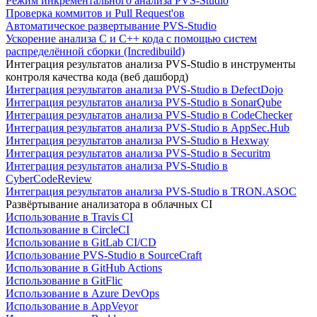
Режим инкрементального анализа PVS-Studio
Проверка коммитов и Pull Request'ов
Автоматическое развертывание PVS-Studio
Ускорение анализа C и C++ кода с помощью систем
распределённой сборки (Incredibuild)
Интеграция результатов анализа PVS-Studio в инструменты
контроля качества кода (веб дашборд)
Интеграция результатов анализа PVS-Studio в DefectDojo
Интеграция результатов анализа PVS-Studio в SonarQube
Интеграция результатов анализа PVS-Studio в CodeChecker
Интеграция результатов анализа PVS-Studio в AppSec.Hub
Интеграция результатов анализа PVS-Studio в Hexway
Интеграция результатов анализа PVS-Studio в Securitm
Интеграция результатов анализа PVS-Studio в
CyberCodeReview
Интеграция результатов анализа PVS-Studio в TRON.ASOC
Развёртывание анализатора в облачных CI
Использование в Travis CI
Использование в CircleCI
Использование в GitLab CI/CD
Использование PVS-Studio в SourceCraft
Использование в GitHub Actions
Использование в GitFlic
Использование в Azure DevOps
Использование в AppVeyor