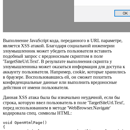
Выполнение JavaSсript кода, переданного в URL параметре,
является XSS атакой. Благодаря социальной инженерии
злоумышленник может убедить пользователя вставить
подобный запрос с вредоносным скриптом в поле
'TargetSiteUrl.Text'. В результате выполнения скрипта у
злоумышленника может оказаться информация для доступа к
аккаунту пользователя. Например, cookie, которые хранились
в браузере. Воспользовавшись ей, он сможет похитить
конфиденциальные данные или выполнить вредоносные
действия от имени пользователя.
Данная XSS атака была бы изначально неудачной, если бы
строка, которую ввел пользователь в поле 'TargetSiteUrl.Text',
перед использованием в методе 'WebBrowser.Navigate'
кодировала спец. символы HTML:
void OpenHtmlPage()

{
