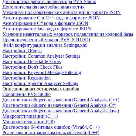
Диагностика работы анализатора PVS-Studio
Дополнительная настройка диагностик
Механизм пользовательских аннотаций в формате JSON
Аннотирование C и C++ кода в формате JSON
Аннотирование C# кода в формате JSON
Аннотирование Java кода в формате JSON
Удаление неактуальных маркеров подавления из кодовой базы
Предопределенный макрос PVS_STUDIO
Файл конфигурации анализа Settings.xml
Настройки: Общее
Настройки: Common Analyzer Settings
Настройки: Detectable Errors
Настройки: Don't Check Files
Настройки: Keyword Message Filtering
Настройки: Registration
Настройки: Specific Analyzer Settings
Описание диагностируемых ошибок
Сообщения PVS-Studio
Диагностики общего назначения (General Analysis, C++)
Диагностики общего назначения (General Analysis, C#)
Диагностики общего назначения (General Analysis, Java)
Микрооптимизации (C++)
Микрооптимизации (C#)
Диагностика 64-битных ошибок (Viva64, C++)
Реализовано по запросам пользователей (C++)