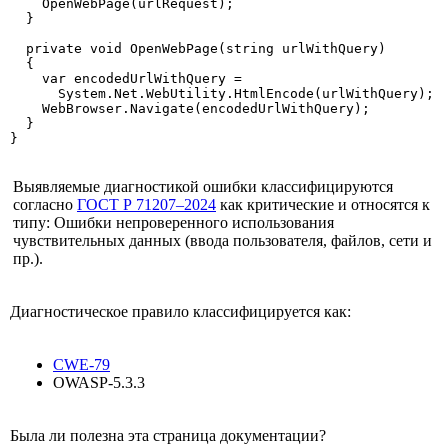
    OpenWebPage(urlRequest);

  }

  private void OpenWebPage(string urlWithQuery)

  {

    var encodedUrlWithQuery = 

      System.Net.WebUtility.HtmlEncode(urlWithQuery);

    WebBrowser.Navigate(encodedUrlWithQuery);

  }

}
Выявляемые диагностикой ошибки классифицируются
согласно
ГОСТ Р 71207–2024
как критические и относятся к
типу: Ошибки непроверенного использования
чувствительных данных (ввода пользователя, файлов, сети и
пр.).
Диагностическое правило классифицируется как:
CWE-79
OWASP-5.3.3
Была ли полезна эта страница документации?