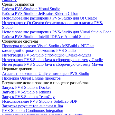
Среды разработки
Работа PVS-Studio в Visual Studio
Работа PVS-Studio в JetBrains Rider и CLion
Использование расширения PVS-Studio для Qt Creator
Интеграция с Qt Creator без использования плагина PVS-
Studio
Использование расширения PVS-Studio для Visual Studio Code
Работа PVS-Studio в IntelliJ IDEA и Android Studio
Сборочные системы
Проверка проектов Visual Studio / MSBuild / .NET из
командной строки с помощью PVS-Studio
Интеграция PVS-Studio с помощью CMake-модуля
Интеграция PVS-Studio Java в сборочную систему Gradle
Интеграция PVS-Studio Java в сборочную систему Maven
Игровые движки
Анализ проектов на Unity с помощью PVS-Studio
Проверка Unreal Engine проектов
Регулярное использование в процессе разработки
Запуск PVS-Studio в Docker
Запуск PVS-Studio в Jenkins
Запуск PVS-Studio в TeamCity
Использование PVS-Studio в SolidLab SDP
Загрузка результатов анализа в Jira
PVS-Studio и Continuous Integration