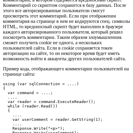
Комментарий со скриптом сохранится в базу данных. После
этого все авторизированные пользователи смогут
просмотреть этот комментарий. Если при отображении
комментария на странице в нем не кодируются спец. символы
HTML, то вредоносный скрипт будет выполнен в браузере
каждого авторизированного пользователя, который решил
посмотреть комментарии. Таким образом злоумышленник
сможет получить cookie не одного, а нескольких
пользователей сайта. Если в cookie сохраняется токен
авторизации на сайте, то он некоторое время будет иметь
возможность войти в аккаунты других пользователей сайта.
Пример кода, отображающего комментарии пользователей на
странице сайта:
using (var sqlConnection = ....)

{

  var command = ....;

  ....

  var reader = command.ExecuteReader();

  while (reader.Read())

  {

    ....

    var userComment = reader.GetString(1);

    ....

    Response.Write("<p>");

    Response.Write(userComment);
