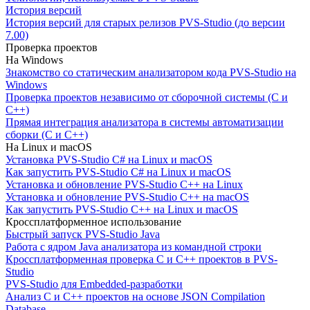
История версий
История версий для старых релизов PVS-Studio (до версии
7.00)
Проверка проектов
На Windows
Знакомство со статическим анализатором кода PVS-Studio на
Windows
Проверка проектов независимо от сборочной системы (C и
C++)
Прямая интеграция анализатора в системы автоматизации
сборки (C и C++)
На Linux и macOS
Установка PVS-Studio C# на Linux и macOS
Как запустить PVS-Studio C# на Linux и macOS
Установка и обновление PVS-Studio C++ на Linux
Установка и обновление PVS-Studio C++ на macOS
Как запустить PVS-Studio C++ на Linux и macOS
Кроссплатформенное использование
Быстрый запуск PVS-Studio Java
Работа с ядром Java анализатора из командной строки
Кроссплатформенная проверка C и C++ проектов в PVS-
Studio
PVS-Studio для Embedded-разработки
Анализ C и C++ проектов на основе JSON Compilation
Database