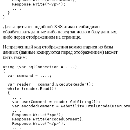
    Response.Write("</p>");

    ....

  }

}
Для защиты от подобной XSS атаки необходимо
обрабатывать данные либо перед записью в базу данных,
либо перед отображением на странице.
Исправленный код отображения комментариев из базы
данных (данные кодируются перед отображением) может
быть таким:
using (var sqlConnection = ....)

{

  var command = ....;

  ....

  var reader = command.ExecuteReader();

  while (reader.Read())

  {

    ....

    var userComment = reader.GetString(1);

    var encodedComment = WebUtility.HtmlEncode(userComm
    ....

    Response.Write("<p>");

    Response.Write(encodedComment);

    Response.Write("</p>");

    ....
