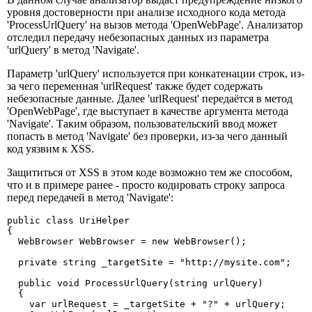
уровня достоверности при анализе исходного кода метода
'ProcessUrlQuery' на вызов метода 'OpenWebPage'. Анализатор
отследил передачу небезопасных данных из параметра
'urlQuery' в метод 'Navigate'.
Параметр 'urlQuery' используется при конкатенации строк, из-
за чего переменная 'urlRequest' также будет содержать
небезопасные данные. Далее 'urlRequest' передаётся в метод
'OpenWebPage', где выступает в качестве аргумента метода
'Navigate'. Таким образом, пользовательский ввод может
попасть в метод 'Navigate' без проверки, из-за чего данный
код уязвим к XSS.
Защититься от XSS в этом коде возможно тем же способом,
что и в примере ранее - просто кодировать строку запроса
перед передачей в метод 'Navigate':
public class UriHelper

{

  WebBrowser WebBrowser = new WebBrowser();

  private string _targetSite = "http://mysite.com";

  public void ProcessUrlQuery(string urlQuery)

  {

    var urlRequest = _targetSite + "?" + urlQuery;
