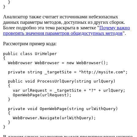
  }

}
Анализатор также считает источниками небезопасных
данных параметры методов, доступных из других сборок.
Более подробно эта тема раскрыта в заметке "
Почему важно
проверять значения параметров общедоступных методов
".
Рассмотрим пример кода:
public class UriHelper

{

  WebBrowser WebBrowser = new WebBrowser();

  private string _targetSite = "http://mysite.com";

  public void ProcessUrlQuery(string urlQuery)

  {

    var urlRequest = _targetSite + "?" + urlQuery;

    OpenWebPage(urlRequest);

  }

  private void OpenWebPage(string urlWithQuery)

  {

    WebBrowser.Navigate(urlWithQuery);

  }

}
В данном случае анализатор выдаст предупреждение низкого