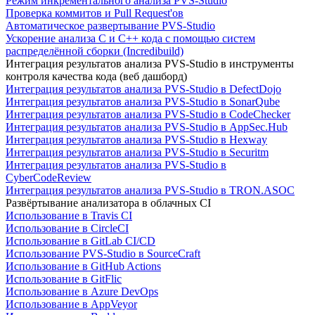
Режим инкрементального анализа PVS-Studio
Проверка коммитов и Pull Request'ов
Автоматическое развертывание PVS-Studio
Ускорение анализа C и C++ кода с помощью систем
распределённой сборки (Incredibuild)
Интеграция результатов анализа PVS-Studio в инструменты
контроля качества кода (веб дашборд)
Интеграция результатов анализа PVS-Studio в DefectDojo
Интеграция результатов анализа PVS-Studio в SonarQube
Интеграция результатов анализа PVS-Studio в CodeChecker
Интеграция результатов анализа PVS-Studio в AppSec.Hub
Интеграция результатов анализа PVS-Studio в Hexway
Интеграция результатов анализа PVS-Studio в Securitm
Интеграция результатов анализа PVS-Studio в
CyberCodeReview
Интеграция результатов анализа PVS-Studio в TRON.ASOC
Развёртывание анализатора в облачных CI
Использование в Travis CI
Использование в CircleCI
Использование в GitLab CI/CD
Использование PVS-Studio в SourceCraft
Использование в GitHub Actions
Использование в GitFlic
Использование в Azure DevOps
Использование в AppVeyor