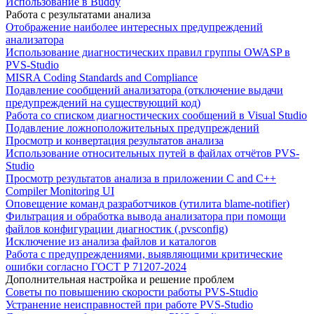
Использование в Buddy
Работа с результатами анализа
Отображение наиболее интересных предупреждений
анализатора
Использование диагностических правил группы OWASP в
PVS-Studio
MISRA Coding Standards and Compliance
Подавление сообщений анализатора (отключение выдачи
предупреждений на существующий код)
Работа со списком диагностических сообщений в Visual Studio
Подавление ложноположительных предупреждений
Просмотр и конвертация результатов анализа
Использование относительных путей в файлах отчётов PVS-
Studio
Просмотр результатов анализа в приложении C and C++
Compiler Monitoring UI
Оповещение команд разработчиков (утилита blame-notifier)
Фильтрация и обработка вывода анализатора при помощи
файлов конфигурации диагностик (.pvsconfig)
Исключение из анализа файлов и каталогов
Работа с предупреждениями, выявляющими критические
ошибки согласно ГОСТ Р 71207-2024
Дополнительная настройка и решение проблем
Советы по повышению скорости работы PVS-Studio
Устранение неисправностей при работе PVS-Studio