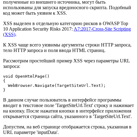
полученные из внешнего источника, могут быть
использованы для запуска вредоносного скрипта. Подобный
код может быть уязвим к XSS.
XSS выделен в отдельную категорию рисков в OWASP Top
10 Application Security Risks 2017:
A7:2017-Cross-Site Scripting
(XSS)
.
К XSS чаще всего уязвимы аргументы строки HTTP запроса,
тело HTTP запроса и поля ввода HTML страниц.
Рассмотрим простейший пример XSS через параметры URL
запроса:
void OpenHtmlPage()

{

  WebBrowser.Navigate(TargetSiteUrl.Text);

}
В данном случае пользователь в интерфейсе программы
вводит в текстовое поле 'TargetSiteUrl.Text' строку и нажимает
на кнопку. После нажатия кнопки в интерфейсе приложения
открывается страница сайта, указанного в 'TargetSiteUrl.Text'.
Допустим, на веб странице отображается строка, указанная в
URL параметре 'inputData'.