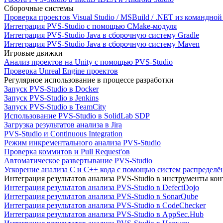
Сборочные системы
Проверка проектов Visual Studio / MSBuild / .NET из командно
Интеграция PVS-Studio с помощью CMake-модуля
Интеграция PVS-Studio Java в сборочную систему Gradle
Интеграция PVS-Studio Java в сборочную систему Maven
Игровые движки
Анализ проектов на Unity с помощью PVS-Studio
Проверка Unreal Engine проектов
Регулярное использование в процессе разработки
Запуск PVS-Studio в Docker
Запуск PVS-Studio в Jenkins
Запуск PVS-Studio в TeamCity
Использование PVS-Studio в SolidLab SDP
Загрузка результатов анализа в Jira
PVS-Studio и Continuous Integration
Режим инкрементального анализа PVS-Studio
Проверка коммитов и Pull Request'ов
Автоматическое развертывание PVS-Studio
Ускорение анализа C и C++ кода с помощью систем распределённ
Интеграция результатов анализа PVS-Studio в инструменты конт
Интеграция результатов анализа PVS-Studio в DefectDojo
Интеграция результатов анализа PVS-Studio в SonarQube
Интеграция результатов анализа PVS-Studio в CodeChecker
Интеграция результатов анализа PVS-Studio в AppSec.Hub