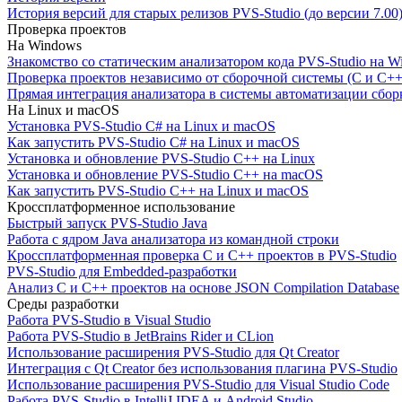
История версий для старых релизов PVS-Studio (до версии 7.00
Проверка проектов
На Windows
Знакомство со статическим анализатором кода PVS-Studio на W
Проверка проектов независимо от сборочной системы (C и C++
Прямая интеграция анализатора в системы автоматизации сбор
На Linux и macOS
Установка PVS-Studio C# на Linux и macOS
Как запустить PVS-Studio C# на Linux и macOS
Установка и обновление PVS-Studio C++ на Linux
Установка и обновление PVS-Studio C++ на macOS
Как запустить PVS-Studio C++ на Linux и macOS
Кроссплатформенное использование
Быстрый запуск PVS-Studio Java
Работа с ядром Java анализатора из командной строки
Кроссплатформенная проверка C и C++ проектов в PVS-Studio
PVS-Studio для Embedded-разработки
Анализ C и C++ проектов на основе JSON Compilation Database
Среды разработки
Работа PVS-Studio в Visual Studio
Работа PVS-Studio в JetBrains Rider и CLion
Использование расширения PVS-Studio для Qt Creator
Интеграция с Qt Creator без использования плагина PVS-Studio
Использование расширения PVS-Studio для Visual Studio Code
Работа PVS-Studio в IntelliJ IDEA и Android Studio