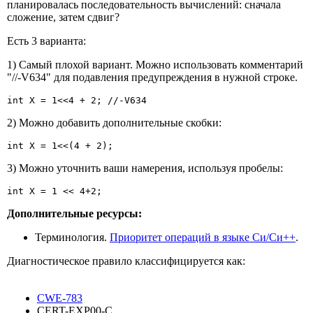
планировалась последовательность вычислений: сначала
сложение, затем сдвиг?
Есть 3 варианта:
1) Самый плохой вариант. Можно использовать комментарий
"//-V634" для подавления предупреждения в нужной строке.
int X = 1<<4 + 2; //-V634
2) Можно добавить дополнительные скобки:
int X = 1<<(4 + 2);
3) Можно уточнить ваши намерения, используя пробелы:
int X = 1 << 4+2;
Дополнительные ресурсы:
Терминология.
Приоритет операций в языке Си/Си++
.
Диагностическое правило классифицируется как:
CWE-783
CERT-EXP00-C