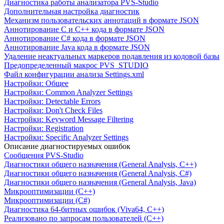
Диагностика работы анализатора PVS-Studio
Дополнительная настройка диагностик
Механизм пользовательских аннотаций в формате JSON
Аннотирование C и C++ кода в формате JSON
Аннотирование C# кода в формате JSON
Аннотирование Java кода в формате JSON
Удаление неактуальных маркеров подавления из кодовой базы
Предопределенный макрос PVS_STUDIO
Файл конфигурации анализа Settings.xml
Настройки: Общее
Настройки: Common Analyzer Settings
Настройки: Detectable Errors
Настройки: Don't Check Files
Настройки: Keyword Message Filtering
Настройки: Registration
Настройки: Specific Analyzer Settings
Описание диагностируемых ошибок
Сообщения PVS-Studio
Диагностики общего назначения (General Analysis, C++)
Диагностики общего назначения (General Analysis, C#)
Диагностики общего назначения (General Analysis, Java)
Микрооптимизации (C++)
Микрооптимизации (C#)
Диагностика 64-битных ошибок (Viva64, C++)
Реализовано по запросам пользователей (C++)