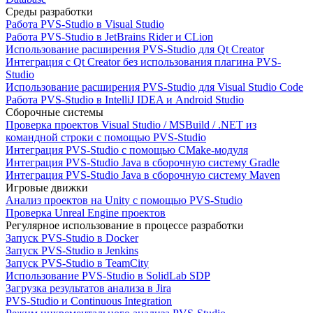
Среды разработки
Работа PVS-Studio в Visual Studio
Работа PVS-Studio в JetBrains Rider и CLion
Использование расширения PVS-Studio для Qt Creator
Интеграция с Qt Creator без использования плагина PVS-
Studio
Использование расширения PVS-Studio для Visual Studio Code
Работа PVS-Studio в IntelliJ IDEA и Android Studio
Сборочные системы
Проверка проектов Visual Studio / MSBuild / .NET из
командной строки с помощью PVS-Studio
Интеграция PVS-Studio с помощью CMake-модуля
Интеграция PVS-Studio Java в сборочную систему Gradle
Интеграция PVS-Studio Java в сборочную систему Maven
Игровые движки
Анализ проектов на Unity с помощью PVS-Studio
Проверка Unreal Engine проектов
Регулярное использование в процессе разработки
Запуск PVS-Studio в Docker
Запуск PVS-Studio в Jenkins
Запуск PVS-Studio в TeamCity
Использование PVS-Studio в SolidLab SDP
Загрузка результатов анализа в Jira
PVS-Studio и Continuous Integration