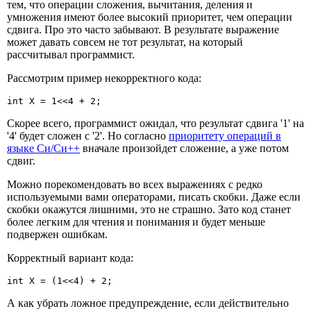
тем, что операции сложения, вычитания, деления и
умножения имеют более высокий приоритет, чем операции
сдвига. Про это часто забывают. В результате выражение
может давать совсем не тот результат, на который
рассчитывал программист.
Рассмотрим пример некорректного кода:
int X = 1<<4 + 2;
Скорее всего, программист ожидал, что результат сдвига '1' на
'4' будет сложен с '2'. Но согласно
приоритету операций в
языке Си/Си++
вначале произойдет сложение, а уже потом
сдвиг.
Можно порекомендовать во всех выражениях с редко
используемыми вами операторами, писать скобки. Даже если
скобки окажутся лишними, это не страшно. Зато код станет
более легким для чтения и понимания и будет меньше
подвержен ошибкам.
Корректный вариант кода:
int X = (1<<4) + 2;
А как убрать ложное предупреждение, если действительно