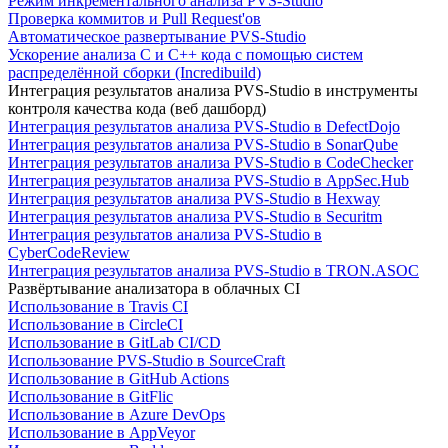
Режим инкрементального анализа PVS-Studio
Проверка коммитов и Pull Request'ов
Автоматическое развертывание PVS-Studio
Ускорение анализа C и C++ кода с помощью систем
распределённой сборки (Incredibuild)
Интеграция результатов анализа PVS-Studio в инструменты
контроля качества кода (веб дашборд)
Интеграция результатов анализа PVS-Studio в DefectDojo
Интеграция результатов анализа PVS-Studio в SonarQube
Интеграция результатов анализа PVS-Studio в CodeChecker
Интеграция результатов анализа PVS-Studio в AppSec.Hub
Интеграция результатов анализа PVS-Studio в Hexway
Интеграция результатов анализа PVS-Studio в Securitm
Интеграция результатов анализа PVS-Studio в
CyberCodeReview
Интеграция результатов анализа PVS-Studio в TRON.ASOC
Развёртывание анализатора в облачных CI
Использование в Travis CI
Использование в CircleCI
Использование в GitLab CI/CD
Использование PVS-Studio в SourceCraft
Использование в GitHub Actions
Использование в GitFlic
Использование в Azure DevOps
Использование в AppVeyor