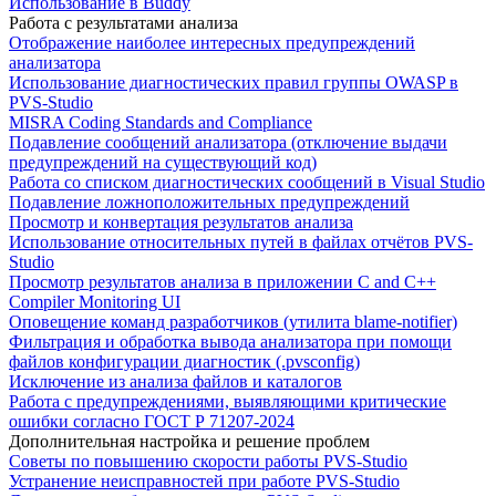
Использование в Buddy
Работа с результатами анализа
Отображение наиболее интересных предупреждений
анализатора
Использование диагностических правил группы OWASP в
PVS-Studio
MISRA Coding Standards and Compliance
Подавление сообщений анализатора (отключение выдачи
предупреждений на существующий код)
Работа со списком диагностических сообщений в Visual Studio
Подавление ложноположительных предупреждений
Просмотр и конвертация результатов анализа
Использование относительных путей в файлах отчётов PVS-
Studio
Просмотр результатов анализа в приложении C and C++
Compiler Monitoring UI
Оповещение команд разработчиков (утилита blame-notifier)
Фильтрация и обработка вывода анализатора при помощи
файлов конфигурации диагностик (.pvsconfig)
Исключение из анализа файлов и каталогов
Работа с предупреждениями, выявляющими критические
ошибки согласно ГОСТ Р 71207-2024
Дополнительная настройка и решение проблем
Советы по повышению скорости работы PVS-Studio
Устранение неисправностей при работе PVS-Studio