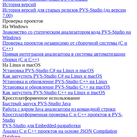
История версий
История версий для старых релизов PVS-Studio (до версии
7.00)
Проверка проектов
На Windows
Знакомство со статическим анализатором кода PVS-Studio на
Windows
Проверка проектов независимо от сборочной системы (C и
C++)
Прямая интеграция анализатора в системы автоматизации
сборки (C и C++)
На Linux и macOS
Установка PVS-Studio C# на Linux и macOS
Как запустить PVS-Studio C# на Linux и macOS
Установка и обновление PVS-Studio C++ на Linux
Установка и обновление PVS-Studio C++ на macOS
Как запустить PVS-Studio C++ на Linux и macOS
Кроссплатформенное использование
Быстрый запуск PVS-Studio Java
Работа с ядром Java анализатора из командной строки
Кроссплатформенная проверка C и C++ проектов в PVS-
Studio
PVS-Studio для Embedded-разработки
Анализ C и C++ проектов на основе JSON Compilation
Database