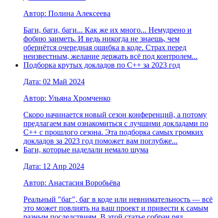
Автор: Полина Алексеева
Баги, баги, баги... Как же их много... Немудрено и
фобию заиметь. И ведь никогда не знаешь, чем
обернётся очередная ошибка в коде. Страх перед
неизвестным, желание держать всё под контролем...
Подборка крутых докладов по С++ за 2023 год
Дата: 02 Май 2024
Автор: Ульяна Хромченко
Скоро начинается новый сезон конференций, а потому
предлагаем вам ознакомиться с лучшими докладами по
С++ с прошлого сезона. Эта подборка самых громких
докладов за 2023 год поможет вам поглубже...
Баги, которые наделали немало шума
Дата: 12 Апр 2024
Автор: Анастасия Воробьёва
Реальный "баг", баг в коде или невнимательность — всё
это может повлиять на ваш проект и привести к самым
разным последствиям. В этой статье собран ряд