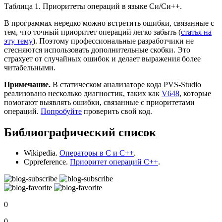
Таблица 1. Приоритеты операций в языке Си/Си++.
В программах нередко можно встретить ошибки, связанные с
тем, что точный приоритет операций легко забыть (
статья на
эту тему
). Поэтому профессиональные разработчики не
стесняются использовать дополнительные скобки. Это
страхует от случайных ошибок и делает выражения более
читабельными.
Примечание.
В статическом анализаторе кода PVS-Studio
реализовано несколько диагностик, таких как
V648
, которые
помогают выявлять ошибки, связанные с приоритетами
операций.
Попробуйте
проверить свой код.
Библиографический список
Wikipedia.
Операторы в C и C++
.
Cppreference.
Приоритет операций C++
.
0
0