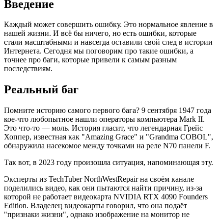
Введение
Каждый может совершить ошибку. Это нормальное явление в
нашей жизни. И всё бы ничего, но есть ошибки, которые
стали масштабными и навсегда оставили свой след в истории
Интернета. Сегодня мы поговорим про такие ошибки, а
точнее про баги, которые привели к самым разным
последствиям.
Реальный баг
Помните историю самого первого бага? 9 сентября 1947 года
кое-что любопытное нашли операторы компьютера Mark II.
Это что-то — моль. История гласит, что легендарная Грейс
Хоппер, известная как "Amazing Grace" и "Grandma COBOL",
обнаружила насекомое между точками на реле N70 панели F.
Так вот, в 2023 году произошла ситуация, напоминающая эту.
Эксперты из TechTuber NorthWestRepair на своём канале
поделились видео, как они пытаются найти причину, из-за
которой не работает видеокарта NVIDIA RTX 4090 Founders
Edition. Владелец видеокарты говорил, что она подаёт
"признаки жизни", однако изображение на монитор не