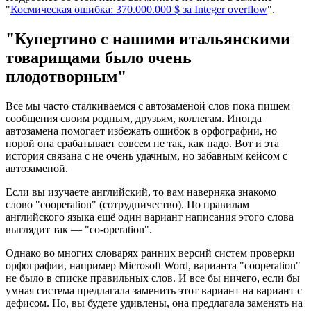
"
Космическая ошибка: 370.000.000 $ за Integer overflow
".
"Купертино с нашими итальянскими
товарищами было очень
плодотворным"
Все мы часто сталкиваемся с автозаменой слов пока пишем
сообщения своим родным, друзьям, коллегам. Иногда
автозамена помогает избежать ошибок в орфографии, но
порой она срабатывает совсем не так, как надо. Вот и эта
история связана с не очень удачным, но забавным кейсом с
автозаменой.
Если вы изучаете английский, то вам наверняка знакомо
слово "cooperation" (сотрудничество). По правилам
английского языка ещё один вариант написания этого слова
выглядит так — "co-operation".
Однако во многих словарях ранних версий систем проверки
орфографии, например Microsoft Word, варианта "cooperation"
не было в списке правильных слов. И все бы ничего, если бы
умная система предлагала заменить этот вариант на вариант с
дефисом. Но, вы будете удивлены, она предлагала заменять на