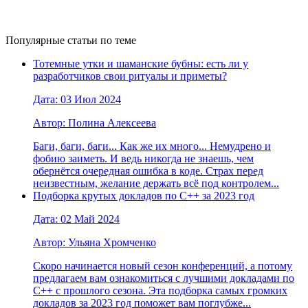
Популярные статьи по теме
Тотемные утки и шаманские бубны: есть ли у
разработчиков свои ритуалы и приметы?
Дата: 03 Июл 2024
Автор: Полина Алексеева
Баги, баги, баги... Как же их много... Немудрено и
фобию заиметь. И ведь никогда не знаешь, чем
обернётся очередная ошибка в коде. Страх перед
неизвестным, желание держать всё под контролем...
Подборка крутых докладов по С++ за 2023 год
Дата: 02 Май 2024
Автор: Ульяна Хромченко
Скоро начинается новый сезон конференций, а потому
предлагаем вам ознакомиться с лучшими докладами по
С++ с прошлого сезона. Эта подборка самых громких
докладов за 2023 год поможет вам поглубже...