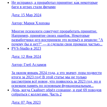
Не исправил, а проработал принятие: как некоторые
баги в играх стали фичами
Дата: 15 Мар 2024
Автор: Мария Хлопова
Многие психологи советуют проработать принятие.
Например, принятие своих ошибок. Некоторые
разработчики игр восприняли это всерьёз и решили: "А
почему бы и нет?" — и сделали свои промахи частью...
PVS-Studio в 2023
Дата: 12 Янв 2024
Автор: Глеб Асламов
За окном январь 2024 года, а это значит, пора подвести
итоги за 2023 год! В этой статье мы не только
рассмотрим всё новое, что появилось за 2023 год, но и
освежим память по основным функциональным...
День, когда Скайнет обрёл сознание, и ещё 69 поводов
собраться с коллегами. Часть 2
Дата: 07 Дек 2023