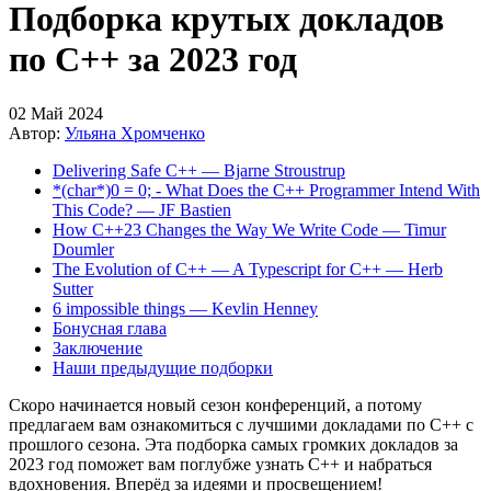
Подборка крутых докладов
по С++ за 2023 год
02 Май 2024
Автор:
Ульяна Хромченко
Delivering Safe C++ — Bjarne Stroustrup
*(char*)0 = 0; - What Does the C++ Programmer Intend With
This Code? — JF Bastien
How C++23 Changes the Way We Write Code — Timur
Doumler
The Evolution of C++ — A Typescript for C++ — Herb
Sutter
6 impossible things — Kevlin Henney
Бонусная глава
Заключение
Наши предыдущие подборки
Скоро начинается новый сезон конференций, а потому
предлагаем вам ознакомиться с лучшими докладами по С++ с
прошлого сезона. Эта подборка самых громких докладов за
2023 год поможет вам поглубже узнать С++ и набраться
вдохновения. Вперёд за идеями и просвещением!