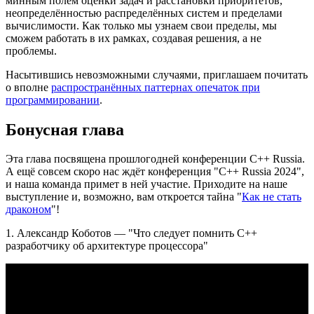
минным полем оценки задач и расстановки приоритетов,
неопределённостью распределённых систем и пределами
вычислимости. Как только мы узнаем свои пределы, мы
сможем работать в их рамках, создавая решения, а не
проблемы.
Насытившись невозможными случаями, приглашаем почитать
о вполне
распространённых паттернах опечаток при
программировании
.
Бонусная глава
Эта глава посвящена прошлогодней конференции С++ Russia.
А ещё совсем скоро нас ждёт конференция "С++ Russia 2024",
и наша команда примет в ней участие. Приходите на наше
выступление и, возможно, вам откроется тайна "
Как не стать
драконом
"!
1. Александр Коботов — "Что следует помнить C++
разработчику об архитектуре процессора"