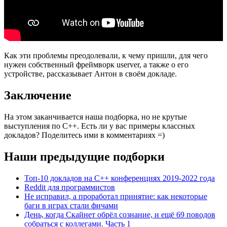
Как эти проблемы преодолевали, к чему пришли, для чего
нужен собственный фреймворк userver, а также о его
устройстве, рассказывает Антон в своём докладе.
Заключение
На этом заканчивается наша подборка, но не крутые
выступления по С++. Есть ли у вас примеры классных
докладов? Поделитесь ими в комментариях =)
Наши предыдущие подборки
Топ-10 докладов на С++ конференциях 2019-2022 года
Reddit для программистов
Не исправил, а проработал принятие: как некоторые
баги в играх стали фичами
День, когда Скайнет обрёл сознание, и ещё 69 поводов
собраться с коллегами. Часть 1