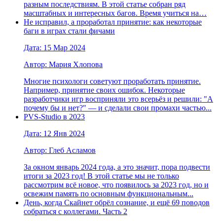
разным последствиям. В этой статье собран ряд
масштабных и интересных багов. Время учиться на…
Не исправил, а проработал принятие: как некоторые
баги в играх стали фичами
Дата: 15 Мар 2024
Автор: Мария Хлопова
Многие психологи советуют проработать принятие.
Например, принятие своих ошибок. Некоторые
разработчики игр восприняли это всерьёз и решили: "А
почему бы и нет?" — и сделали свои промахи частью...
PVS-Studio в 2023
Дата: 12 Янв 2024
Автор: Глеб Асламов
За окном январь 2024 года, а это значит, пора подвести
итоги за 2023 год! В этой статье мы не только
рассмотрим всё новое, что появилось за 2023 год, но и
освежим память по основным функциональным...
День, когда Скайнет обрёл сознание, и ещё 69 поводов
собраться с коллегами. Часть 2