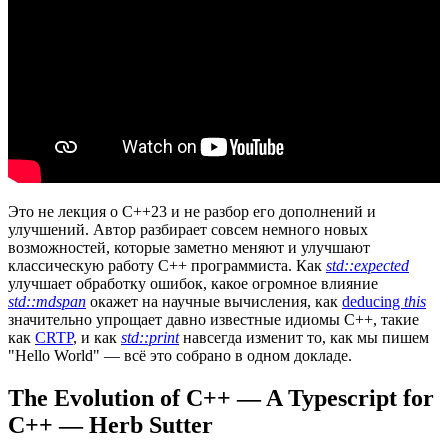
Это не лекция о C++23 и не разбор его дополнений и
улучшений. Автор разбирает совсем немного новых
возможностей, которые заметно меняют и улучшают
классическую работу С++ программиста. Как
std::expected
улучшает обработку ошибок, какое огромное влияние
std::mdspan
окажет на научные вычисления, как
deducing
this
значительно упрощает давно известные идиомы C++, такие
как
CRTP
, и как
std::print
навсегда изменит то, как мы пишем
"Hello World" — всё это собрано в одном докладе.
The Evolution of C++ — A Typescript for
C++ — Herb Sutter