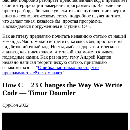
Бастьен подробно разбирает представленный код и предлагает
свои интерпретации намерения программиста. Вас ждёт не
просто разбор, а большое увлекательное путешествие вверх и
вниз по технологическому стеку; подробное изучение того,
что делает такая, казалось бы, простая программа.
Наслаждаемся погружением в глубины С++.
Как антитезу предлагаю почитать недавнюю статью от нашей
команды. Часто можно встретить, казалось бы, простой и на
вид безошибочный код. Но мы, амбассадоры статического
анализа, как никто знаем, что такой код может скрывать
подводные камни. Как раз на эту тему Андрей Карпов
недавно написал теоретическую статью, приглашаю
ознакомиться — "
Ошибка настолько проста, что
программисты её не замечают
".
How C++23 Changes the Way We Write
Code — Timur Doumler
CppCon 2022