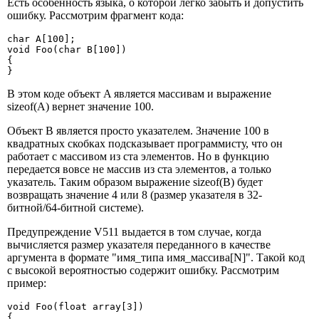
Есть особенность языка, о которой легко забыть и допустить
ошибку. Рассмотрим фрагмент кода:
char A[100];

void Foo(char B[100])

{

}
В этом коде объект A является массивам и выражение
sizeof(A) вернет значение 100.
Объект B является просто указателем. Значение 100 в
квадратных скобках подсказывает программисту, что он
работает с массивом из ста элементов. Но в функцию
передается вовсе не массив из ста элементов, а только
указатель. Таким образом выражение sizeof(B) будет
возвращать значение 4 или 8 (размер указателя в 32-
битной/64-битной системе).
Предупреждение V511 выдается в том случае, когда
вычисляется размер указателя переданного в качестве
аргумента в формате "имя_типа имя_массива[N]". Такой код
с высокой вероятностью содержит ошибку. Рассмотрим
пример:
void Foo(float array[3])

{
