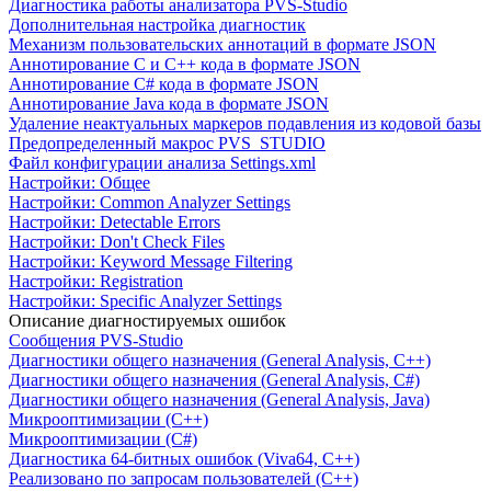
Диагностика работы анализатора PVS-Studio
Дополнительная настройка диагностик
Механизм пользовательских аннотаций в формате JSON
Аннотирование C и C++ кода в формате JSON
Аннотирование C# кода в формате JSON
Аннотирование Java кода в формате JSON
Удаление неактуальных маркеров подавления из кодовой базы
Предопределенный макрос PVS_STUDIO
Файл конфигурации анализа Settings.xml
Настройки: Общее
Настройки: Common Analyzer Settings
Настройки: Detectable Errors
Настройки: Don't Check Files
Настройки: Keyword Message Filtering
Настройки: Registration
Настройки: Specific Analyzer Settings
Описание диагностируемых ошибок
Сообщения PVS-Studio
Диагностики общего назначения (General Analysis, C++)
Диагностики общего назначения (General Analysis, C#)
Диагностики общего назначения (General Analysis, Java)
Микрооптимизации (C++)
Микрооптимизации (C#)
Диагностика 64-битных ошибок (Viva64, C++)
Реализовано по запросам пользователей (C++)