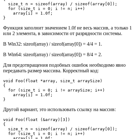
  size_t n = sizeof(array) / sizeof(array[0]);

  for (size_t i = 0; i != n; i++)

    array[i] = 1.0f;

}
Функция заполнит значением 1.0f не весь массив, а только 1
или 2 элемента, в зависимости от разрядности системы.
В Win32: sizeof(array) / sizeof(array[0]) = 4/4 = 1.
В Win64: sizeof(array) / sizeof(array[0]) = 8/4 = 2.
Для предотвращения подобных ошибок необходимо явно
передавать размер массива. Корректный код:
void Foo(float *array, size_t arraySize)

{

  for (size_t i = 0; i != arraySize; i++)

    array[i] = 1.0f;

}
Другой вариант, это использовать ссылку на массив:
void Foo(float (&array)[3])

{

  size_t n = sizeof(array) / sizeof(array[0]);

  for (size_t i = 0; i != n; i++)

    array[i] = 1.0f;
