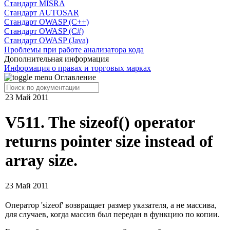
Cтандарт MISRA
Стандарт AUTOSAR
Стандарт OWASP (C++)
Стандарт OWASP (C#)
Стандарт OWASP (Java)
Проблемы при работе анализатора кода
Дополнительная информация
Информация о правах и торговых марках
Оглавление
23 Май 2011
V511. The sizeof() operator
returns pointer size instead of
array size.
23 Май 2011
Оператор 'sizeof' возвращает размер указателя, а не массива,
для случаев, когда массив был передан в функцию по копии.