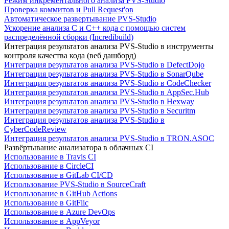
Режим инкрементального анализа PVS-Studio
Проверка коммитов и Pull Request'ов
Автоматическое развертывание PVS-Studio
Ускорение анализа C и C++ кода с помощью систем
распределённой сборки (Incredibuild)
Интеграция результатов анализа PVS-Studio в инструменты
контроля качества кода (веб дашборд)
Интеграция результатов анализа PVS-Studio в DefectDojo
Интеграция результатов анализа PVS-Studio в SonarQube
Интеграция результатов анализа PVS-Studio в CodeChecker
Интеграция результатов анализа PVS-Studio в AppSec.Hub
Интеграция результатов анализа PVS-Studio в Hexway
Интеграция результатов анализа PVS-Studio в Securitm
Интеграция результатов анализа PVS-Studio в
CyberCodeReview
Интеграция результатов анализа PVS-Studio в TRON.ASOC
Развёртывание анализатора в облачных CI
Использование в Travis CI
Использование в CircleCI
Использование в GitLab CI/CD
Использование PVS-Studio в SourceCraft
Использование в GitHub Actions
Использование в GitFlic
Использование в Azure DevOps
Использование в AppVeyor