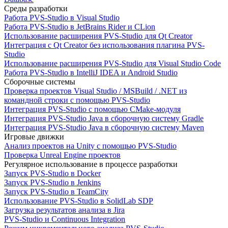
Среды разработки
Работа PVS-Studio в Visual Studio
Работа PVS-Studio в JetBrains Rider и CLion
Использование расширения PVS-Studio для Qt Creator
Интеграция с Qt Creator без использования плагина PVS-
Studio
Использование расширения PVS-Studio для Visual Studio Code
Работа PVS-Studio в IntelliJ IDEA и Android Studio
Сборочные системы
Проверка проектов Visual Studio / MSBuild / .NET из
командной строки с помощью PVS-Studio
Интеграция PVS-Studio с помощью CMake-модуля
Интеграция PVS-Studio Java в сборочную систему Gradle
Интеграция PVS-Studio Java в сборочную систему Maven
Игровые движки
Анализ проектов на Unity с помощью PVS-Studio
Проверка Unreal Engine проектов
Регулярное использование в процессе разработки
Запуск PVS-Studio в Docker
Запуск PVS-Studio в Jenkins
Запуск PVS-Studio в TeamCity
Использование PVS-Studio в SolidLab SDP
Загрузка результатов анализа в Jira
PVS-Studio и Continuous Integration