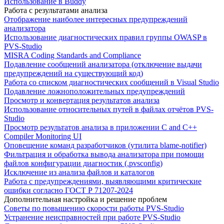
Использование в Buddy
Работа с результатами анализа
Отображение наиболее интересных предупреждений
анализатора
Использование диагностических правил группы OWASP в
PVS-Studio
MISRA Coding Standards and Compliance
Подавление сообщений анализатора (отключение выдачи
предупреждений на существующий код)
Работа со списком диагностических сообщений в Visual Studio
Подавление ложноположительных предупреждений
Просмотр и конвертация результатов анализа
Использование относительных путей в файлах отчётов PVS-
Studio
Просмотр результатов анализа в приложении C and C++
Compiler Monitoring UI
Оповещение команд разработчиков (утилита blame-notifier)
Фильтрация и обработка вывода анализатора при помощи
файлов конфигурации диагностик (.pvsconfig)
Исключение из анализа файлов и каталогов
Работа с предупреждениями, выявляющими критические
ошибки согласно ГОСТ Р 71207-2024
Дополнительная настройка и решение проблем
Советы по повышению скорости работы PVS-Studio
Устранение неисправностей при работе PVS-Studio