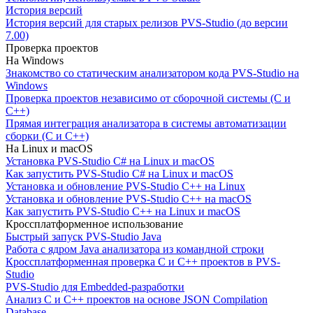
История версий
История версий для старых релизов PVS-Studio (до версии
7.00)
Проверка проектов
На Windows
Знакомство со статическим анализатором кода PVS-Studio на
Windows
Проверка проектов независимо от сборочной системы (C и
C++)
Прямая интеграция анализатора в системы автоматизации
сборки (C и C++)
На Linux и macOS
Установка PVS-Studio C# на Linux и macOS
Как запустить PVS-Studio C# на Linux и macOS
Установка и обновление PVS-Studio C++ на Linux
Установка и обновление PVS-Studio C++ на macOS
Как запустить PVS-Studio C++ на Linux и macOS
Кроссплатформенное использование
Быстрый запуск PVS-Studio Java
Работа с ядром Java анализатора из командной строки
Кроссплатформенная проверка C и C++ проектов в PVS-
Studio
PVS-Studio для Embedded-разработки
Анализ C и C++ проектов на основе JSON Compilation
Database