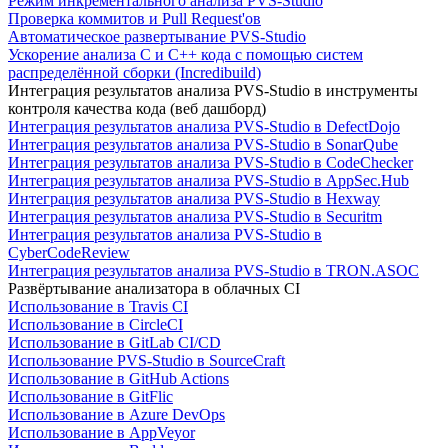
Режим инкрементального анализа PVS-Studio
Проверка коммитов и Pull Request'ов
Автоматическое развертывание PVS-Studio
Ускорение анализа C и C++ кода с помощью систем
распределённой сборки (Incredibuild)
Интеграция результатов анализа PVS-Studio в инструменты
контроля качества кода (веб дашборд)
Интеграция результатов анализа PVS-Studio в DefectDojo
Интеграция результатов анализа PVS-Studio в SonarQube
Интеграция результатов анализа PVS-Studio в CodeChecker
Интеграция результатов анализа PVS-Studio в AppSec.Hub
Интеграция результатов анализа PVS-Studio в Hexway
Интеграция результатов анализа PVS-Studio в Securitm
Интеграция результатов анализа PVS-Studio в
CyberCodeReview
Интеграция результатов анализа PVS-Studio в TRON.ASOC
Развёртывание анализатора в облачных CI
Использование в Travis CI
Использование в CircleCI
Использование в GitLab CI/CD
Использование PVS-Studio в SourceCraft
Использование в GitHub Actions
Использование в GitFlic
Использование в Azure DevOps
Использование в AppVeyor