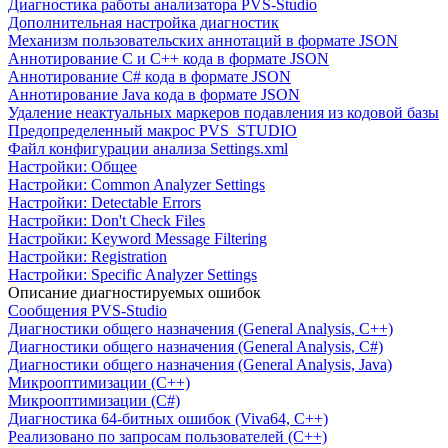
Диагностика работы анализатора PVS-Studio
Дополнительная настройка диагностик
Механизм пользовательских аннотаций в формате JSON
Аннотирование C и C++ кода в формате JSON
Аннотирование C# кода в формате JSON
Аннотирование Java кода в формате JSON
Удаление неактуальных маркеров подавления из кодовой базы
Предопределенный макрос PVS_STUDIO
Файл конфигурации анализа Settings.xml
Настройки: Общее
Настройки: Common Analyzer Settings
Настройки: Detectable Errors
Настройки: Don't Check Files
Настройки: Keyword Message Filtering
Настройки: Registration
Настройки: Specific Analyzer Settings
Описание диагностируемых ошибок
Сообщения PVS-Studio
Диагностики общего назначения (General Analysis, C++)
Диагностики общего назначения (General Analysis, C#)
Диагностики общего назначения (General Analysis, Java)
Микрооптимизации (C++)
Микрооптимизации (C#)
Диагностика 64-битных ошибок (Viva64, C++)
Реализовано по запросам пользователей (C++)