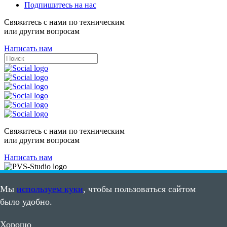
Подпишитесь на нас
Свяжитесь с нами по техническим
или другим вопросам
Написать нам
Свяжитесь с нами по техническим
или другим вопросам
Написать нам
Карта сайта
Пользовательское соглашение
Мы
используем куки
, чтобы пользоваться сайтом
было удобно.
©2008 - 2026, ООО "ПВС"
ИНН: 7105502635
Хорошо