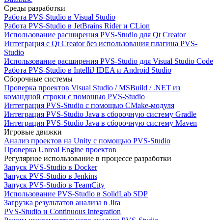
Среды разработки
Работа PVS-Studio в Visual Studio
Работа PVS-Studio в JetBrains Rider и CLion
Использование расширения PVS-Studio для Qt Creator
Интеграция с Qt Creator без использования плагина PVS-
Studio
Использование расширения PVS-Studio для Visual Studio Code
Работа PVS-Studio в IntelliJ IDEA и Android Studio
Сборочные системы
Проверка проектов Visual Studio / MSBuild / .NET из
командной строки с помощью PVS-Studio
Интеграция PVS-Studio с помощью CMake-модуля
Интеграция PVS-Studio Java в сборочную систему Gradle
Интеграция PVS-Studio Java в сборочную систему Maven
Игровые движки
Анализ проектов на Unity с помощью PVS-Studio
Проверка Unreal Engine проектов
Регулярное использование в процессе разработки
Запуск PVS-Studio в Docker
Запуск PVS-Studio в Jenkins
Запуск PVS-Studio в TeamCity
Использование PVS-Studio в SolidLab SDP
Загрузка результатов анализа в Jira
PVS-Studio и Continuous Integration