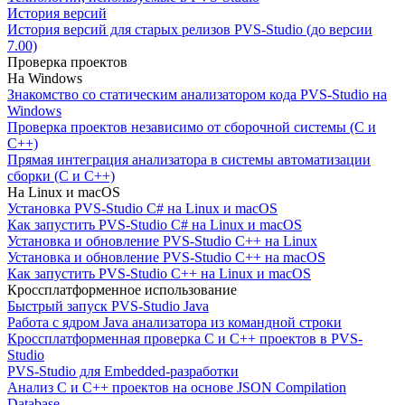
История версий
История версий для старых релизов PVS-Studio (до версии
7.00)
Проверка проектов
На Windows
Знакомство со статическим анализатором кода PVS-Studio на
Windows
Проверка проектов независимо от сборочной системы (C и
C++)
Прямая интеграция анализатора в системы автоматизации
сборки (C и C++)
На Linux и macOS
Установка PVS-Studio C# на Linux и macOS
Как запустить PVS-Studio C# на Linux и macOS
Установка и обновление PVS-Studio C++ на Linux
Установка и обновление PVS-Studio C++ на macOS
Как запустить PVS-Studio C++ на Linux и macOS
Кроссплатформенное использование
Быстрый запуск PVS-Studio Java
Работа с ядром Java анализатора из командной строки
Кроссплатформенная проверка C и C++ проектов в PVS-
Studio
PVS-Studio для Embedded-разработки
Анализ C и C++ проектов на основе JSON Compilation
Database