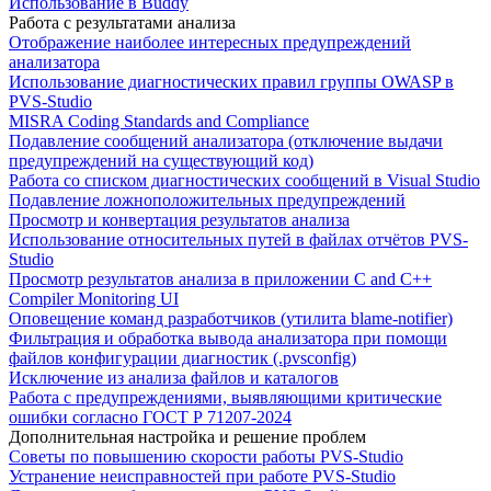
Использование в Buddy
Работа с результатами анализа
Отображение наиболее интересных предупреждений
анализатора
Использование диагностических правил группы OWASP в
PVS-Studio
MISRA Coding Standards and Compliance
Подавление сообщений анализатора (отключение выдачи
предупреждений на существующий код)
Работа со списком диагностических сообщений в Visual Studio
Подавление ложноположительных предупреждений
Просмотр и конвертация результатов анализа
Использование относительных путей в файлах отчётов PVS-
Studio
Просмотр результатов анализа в приложении C and C++
Compiler Monitoring UI
Оповещение команд разработчиков (утилита blame-notifier)
Фильтрация и обработка вывода анализатора при помощи
файлов конфигурации диагностик (.pvsconfig)
Исключение из анализа файлов и каталогов
Работа с предупреждениями, выявляющими критические
ошибки согласно ГОСТ Р 71207-2024
Дополнительная настройка и решение проблем
Советы по повышению скорости работы PVS-Studio
Устранение неисправностей при работе PVS-Studio