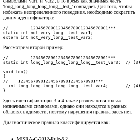
символами 'var1' и 'var2', в то время как значимая часть
'long_long_long_long_long__test_' совпадает. Для того, чтобы
избежать неопределенного поведения, необходимо сократить
длину идентификатора:
//         1234567890123456789012345678901***

static int not_very_long__test_var1;

extern int not_very_long__test_var2;
Рассмотрим второй пример:
//         1234567890123456789012345678901***

static int long_long_long_long_long__test_var3;  // (3)
void foo()

{

//    1234567890123456789012345678901***

  int long_long_long_long_long__test_var4;       // (4)
}
Здесь идентификаторы 3 и 4 также различаются только
незначимыми символами, однако они находятся в разных
областях видимости, поэтому нарушения правила здесь нет.
Диагностическое правило классифицируется как:
MISRA-C-2012-Rule-5.2