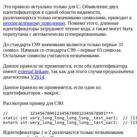
Это правило актуально только для С. Объявление двух
идентификаторов в одной области видимости,
различающихся только незначимыми символами, приводит к
неопределённому поведению
. Помимо этого, длинные
идентификаторы затрудняют чтение кода, а также могут быть
перепутаны с автоматически сгенерированными.
До стандарта С99 значимыми являются только первые 31
символ. Начиная со стандарта С99 – первые 63 символа.
Остальные символы считаются незначимыми.
Данное правило не применяется, если оба идентификатора
имеют
external linkage
, так как для этого случая предназначена
диагностика
V2614
.
Данное правило не применяется, если один из
идентификаторов - макрос.
Рассмотрим пример для С90:
//         1234567890123456789012345678901***

static int very_long_long_long_long__test_var1;  // (1)
extern int very_long_long_long_long__test_var2;  // (2
Идентификаторы 1 и 2 различаются только незначимыми