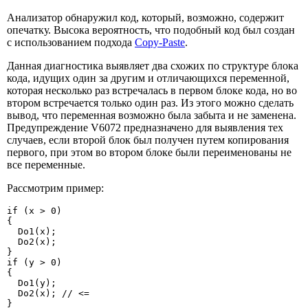
Анализатор обнаружил код, который, возможно, содержит
опечатку. Высока вероятность, что подобный код был создан
с использованием подхода
Copy-Paste
.
Данная диагностика выявляет два схожих по структуре блока
кода, идущих один за другим и отличающихся переменной,
которая несколько раз встречалась в первом блоке кода, но во
втором встречается только один раз. Из этого можно сделать
вывод, что переменная возможно была забыта и не заменена.
Предупреждение V6072 предназначено для выявления тех
случаев, если второй блок был получен путем копирования
первого, при этом во втором блоке были переименованы не
все переменные.
Рассмотрим пример:
if (x > 0)

{

  Do1(x);

  Do2(x);

}

if (y > 0)

{

  Do1(y);

  Do2(x); // <=

}