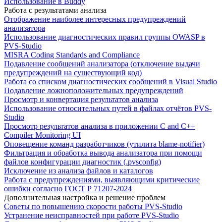
Использование в Buddy
Работа с результатами анализа
Отображение наиболее интересных предупреждений
анализатора
Использование диагностических правил группы OWASP в
PVS-Studio
MISRA Coding Standards and Compliance
Подавление сообщений анализатора (отключение выдачи
предупреждений на существующий код)
Работа со списком диагностических сообщений в Visual Studio
Подавление ложноположительных предупреждений
Просмотр и конвертация результатов анализа
Использование относительных путей в файлах отчётов PVS-
Studio
Просмотр результатов анализа в приложении C and C++
Compiler Monitoring UI
Оповещение команд разработчиков (утилита blame-notifier)
Фильтрация и обработка вывода анализатора при помощи
файлов конфигурации диагностик (.pvsconfig)
Исключение из анализа файлов и каталогов
Работа с предупреждениями, выявляющими критические
ошибки согласно ГОСТ Р 71207-2024
Дополнительная настройка и решение проблем
Советы по повышению скорости работы PVS-Studio
Устранение неисправностей при работе PVS-Studio