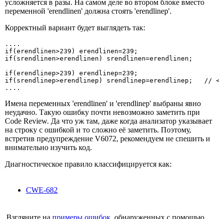
усложняется в разы. На самом деле во втором блоке вместо
переменной 'erendlinen' должна стоять 'erendlinep'.
Корректный вариант будет выглядеть так:
....

if(erendlinen>239) erendlinen=239;

if(srendlinen>erendlinen) srendlinen=erendlinen;

if(erendlinep>239) erendlinep=239;

if(srendlinep>erendlinep) srendlinep=erendlinep;   // <
....
Имена переменных 'erendlinen' и 'erendlinep' выбраны явно
неудачно. Такую ошибку почти невозможно заметить при
Code Review. Да что уж там, даже когда анализатор указывает
на строку с ошибкой и то сложно её заметить. Поэтому,
встретив предупреждение V6072, рекомендуем не спешить и
внимательно изучить код.
Диагностическое правило классифицируется как:
CWE-682
Взгляните на
примеры ошибок
, обнаруженных с помощью