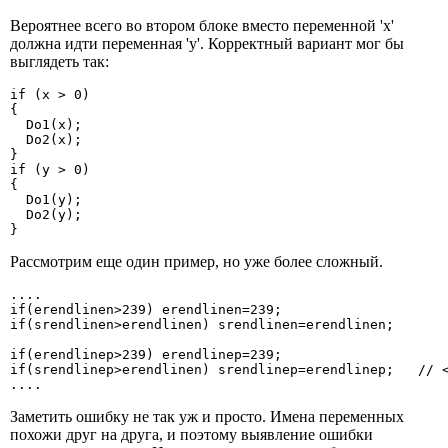
Вероятнее всего во втором блоке вместо переменной 'x'
должна идти переменная 'y'. Корректный вариант мог бы
выглядеть так:
if (x > 0)

{

  Do1(x);

  Do2(x);

}

if (y > 0)

{

  Do1(y);

  Do2(y);

}
Рассмотрим еще один пример, но уже более сложный.
....

if(erendlinen>239) erendlinen=239;

if(srendlinen>erendlinen) srendlinen=erendlinen;

if(erendlinep>239) erendlinep=239;

if(srendlinep>erendlinen) srendlinep=erendlinep;   // <
....
Заметить ошибку не так уж и просто. Имена переменных
похожи друг на друга, и поэтому выявление ошибки