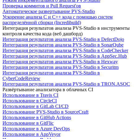
Режим инкрементального анализа PVS-Studio
Проверка коммитов и Pull Request'ов
Автоматическое развертывание PVS-Studio
Ускорение анализа C и C++ кода с помощью систем
распределённой сборки (Incredibuild)
Интеграция результатов анализа PVS-Studio в инструменты
контроля качества кода (веб дашборд)
Интеграция результатов анализа PVS-Studio в DefectDojo
Интеграция результатов анализа PVS-Studio в SonarQube
Интеграция результатов анализа PVS-Studio в CodeChecker
Интеграция результатов анализа PVS-Studio в AppSec.Hub
Интеграция результатов анализа PVS-Studio в Hexway
Интеграция результатов анализа PVS-Studio в Securitm
Интеграция результатов анализа PVS-Studio в
CyberCodeReview
Интеграция результатов анализа PVS-Studio в TRON.ASOC
Развёртывание анализатора в облачных CI
Использование в Travis CI
Использование в CircleCI
Использование в GitLab CI/CD
Использование PVS-Studio в SourceCraft
Использование в GitHub Actions
Использование в GitFlic
Использование в Azure DevOps
Использование в AppVeyor