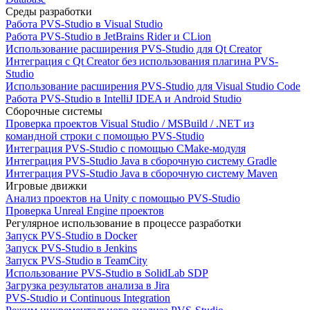
Среды разработки
Работа PVS-Studio в Visual Studio
Работа PVS-Studio в JetBrains Rider и CLion
Использование расширения PVS-Studio для Qt Creator
Интеграция с Qt Creator без использования плагина PVS-
Studio
Использование расширения PVS-Studio для Visual Studio Code
Работа PVS-Studio в IntelliJ IDEA и Android Studio
Сборочные системы
Проверка проектов Visual Studio / MSBuild / .NET из
командной строки с помощью PVS-Studio
Интеграция PVS-Studio с помощью CMake-модуля
Интеграция PVS-Studio Java в сборочную систему Gradle
Интеграция PVS-Studio Java в сборочную систему Maven
Игровые движки
Анализ проектов на Unity с помощью PVS-Studio
Проверка Unreal Engine проектов
Регулярное использование в процессе разработки
Запуск PVS-Studio в Docker
Запуск PVS-Studio в Jenkins
Запуск PVS-Studio в TeamCity
Использование PVS-Studio в SolidLab SDP
Загрузка результатов анализа в Jira
PVS-Studio и Continuous Integration