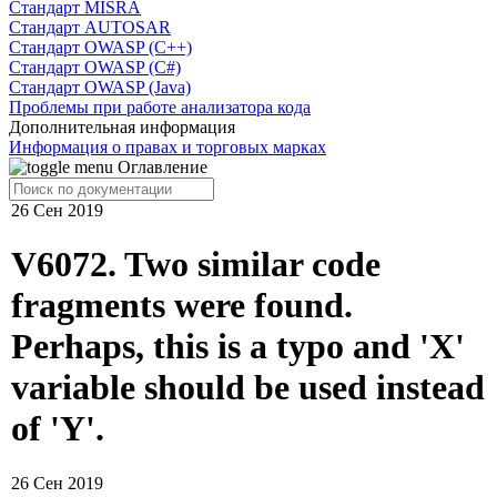
Cтандарт MISRA
Стандарт AUTOSAR
Стандарт OWASP (C++)
Стандарт OWASP (C#)
Стандарт OWASP (Java)
Проблемы при работе анализатора кода
Дополнительная информация
Информация о правах и торговых марках
Оглавление
26 Сен 2019
V6072. Two similar code
fragments were found.
Perhaps, this is a typo and 'X'
variable should be used instead
of 'Y'.
26 Сен 2019