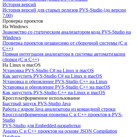
История версий
История версий для старых релизов PVS-Studio (до версии
7.00)
Проверка проектов
На Windows
Знакомство со статическим анализатором кода PVS-Studio на
Windows
Проверка проектов независимо от сборочной системы (C и
C++)
Прямая интеграция анализатора в системы автоматизации
сборки (C и C++)
На Linux и macOS
Установка PVS-Studio C# на Linux и macOS
Как запустить PVS-Studio C# на Linux и macOS
Установка и обновление PVS-Studio C++ на Linux
Установка и обновление PVS-Studio C++ на macOS
Как запустить PVS-Studio C++ на Linux и macOS
Кроссплатформенное использование
Быстрый запуск PVS-Studio Java
Работа с ядром Java анализатора из командной строки
Кроссплатформенная проверка C и C++ проектов в PVS-
Studio
PVS-Studio для Embedded-разработки
Анализ C и C++ проектов на основе JSON Compilation
Database