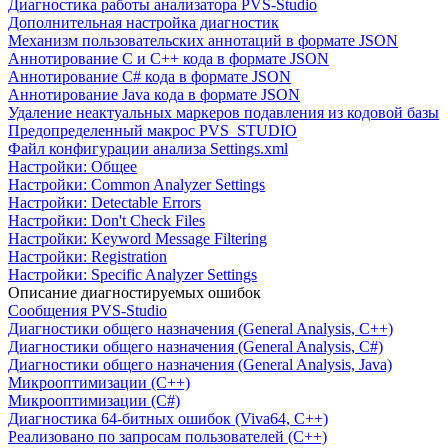
Диагностика работы анализатора PVS-Studio
Дополнительная настройка диагностик
Механизм пользовательских аннотаций в формате JSON
Аннотирование C и C++ кода в формате JSON
Аннотирование C# кода в формате JSON
Аннотирование Java кода в формате JSON
Удаление неактуальных маркеров подавления из кодовой базы
Предопределенный макрос PVS_STUDIO
Файл конфигурации анализа Settings.xml
Настройки: Общее
Настройки: Common Analyzer Settings
Настройки: Detectable Errors
Настройки: Don't Check Files
Настройки: Keyword Message Filtering
Настройки: Registration
Настройки: Specific Analyzer Settings
Описание диагностируемых ошибок
Сообщения PVS-Studio
Диагностики общего назначения (General Analysis, C++)
Диагностики общего назначения (General Analysis, C#)
Диагностики общего назначения (General Analysis, Java)
Микрооптимизации (C++)
Микрооптимизации (C#)
Диагностика 64-битных ошибок (Viva64, C++)
Реализовано по запросам пользователей (C++)