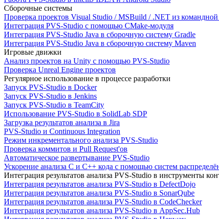
Сборочные системы
Проверка проектов Visual Studio / MSBuild / .NET из командно
Интеграция PVS-Studio с помощью CMake-модуля
Интеграция PVS-Studio Java в сборочную систему Gradle
Интеграция PVS-Studio Java в сборочную систему Maven
Игровые движки
Анализ проектов на Unity с помощью PVS-Studio
Проверка Unreal Engine проектов
Регулярное использование в процессе разработки
Запуск PVS-Studio в Docker
Запуск PVS-Studio в Jenkins
Запуск PVS-Studio в TeamCity
Использование PVS-Studio в SolidLab SDP
Загрузка результатов анализа в Jira
PVS-Studio и Continuous Integration
Режим инкрементального анализа PVS-Studio
Проверка коммитов и Pull Request'ов
Автоматическое развертывание PVS-Studio
Ускорение анализа C и C++ кода с помощью систем распределённ
Интеграция результатов анализа PVS-Studio в инструменты конт
Интеграция результатов анализа PVS-Studio в DefectDojo
Интеграция результатов анализа PVS-Studio в SonarQube
Интеграция результатов анализа PVS-Studio в CodeChecker
Интеграция результатов анализа PVS-Studio в AppSec.Hub