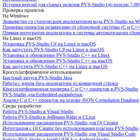
История версий для старых релизов PVS-Studio (до версии 7.00
Проверка проектов
На Windows
Знакомство со статическим анализатором кода PVS-Studio на W
Проверка проектов независимо от сборочной системы (C и C++
Прямая интеграция анализатора в системы автоматизации сбор
На Linux и macOS
Установка PVS-Studio C# на Linux и macOS
Как запустить PVS-Studio C# на Linux и macOS
Установка и обновление PVS-Studio C++ на Linux
Установка и обновление PVS-Studio C++ на macOS
Как запустить PVS-Studio C++ на Linux и macOS
Кроссплатформенное использование
Быстрый запуск PVS-Studio Java
Работа с ядром Java анализатора из командной строки
Кроссплатформенная проверка C и C++ проектов в PVS-Studio
PVS-Studio для Embedded-разработки
Анализ C и C++ проектов на основе JSON Compilation Database
Среды разработки
Работа PVS-Studio в Visual Studio
Работа PVS-Studio в JetBrains Rider и CLion
Использование расширения PVS-Studio для Qt Creator
Интеграция с Qt Creator без использования плагина PVS-Studio
Использование расширения PVS-Studio для Visual Studio Code
Работа PVS-Studio в IntelliJ IDEA и Android Studio