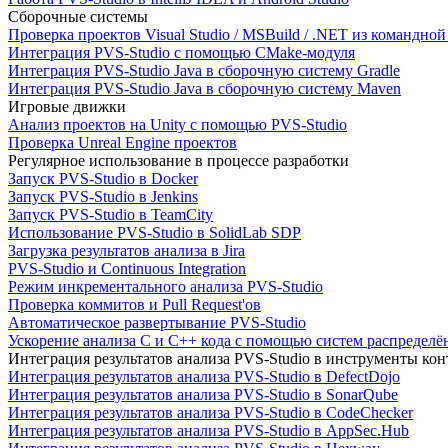
Сборочные системы
Проверка проектов Visual Studio / MSBuild / .NET из командно
Интеграция PVS-Studio с помощью CMake-модуля
Интеграция PVS-Studio Java в сборочную систему Gradle
Интеграция PVS-Studio Java в сборочную систему Maven
Игровые движки
Анализ проектов на Unity с помощью PVS-Studio
Проверка Unreal Engine проектов
Регулярное использование в процессе разработки
Запуск PVS-Studio в Docker
Запуск PVS-Studio в Jenkins
Запуск PVS-Studio в TeamCity
Использование PVS-Studio в SolidLab SDP
Загрузка результатов анализа в Jira
PVS-Studio и Continuous Integration
Режим инкрементального анализа PVS-Studio
Проверка коммитов и Pull Request'ов
Автоматическое развертывание PVS-Studio
Ускорение анализа C и C++ кода с помощью систем распределённ
Интеграция результатов анализа PVS-Studio в инструменты конт
Интеграция результатов анализа PVS-Studio в DefectDojo
Интеграция результатов анализа PVS-Studio в SonarQube
Интеграция результатов анализа PVS-Studio в CodeChecker
Интеграция результатов анализа PVS-Studio в AppSec.Hub