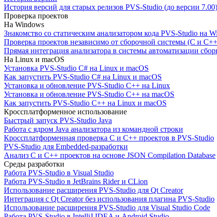
История версий для старых релизов PVS-Studio (до версии 7.00
Проверка проектов
На Windows
Знакомство со статическим анализатором кода PVS-Studio на W
Проверка проектов независимо от сборочной системы (C и C++
Прямая интеграция анализатора в системы автоматизации сбор
На Linux и macOS
Установка PVS-Studio C# на Linux и macOS
Как запустить PVS-Studio C# на Linux и macOS
Установка и обновление PVS-Studio C++ на Linux
Установка и обновление PVS-Studio C++ на macOS
Как запустить PVS-Studio C++ на Linux и macOS
Кроссплатформенное использование
Быстрый запуск PVS-Studio Java
Работа с ядром Java анализатора из командной строки
Кроссплатформенная проверка C и C++ проектов в PVS-Studio
PVS-Studio для Embedded-разработки
Анализ C и C++ проектов на основе JSON Compilation Database
Среды разработки
Работа PVS-Studio в Visual Studio
Работа PVS-Studio в JetBrains Rider и CLion
Использование расширения PVS-Studio для Qt Creator
Интеграция с Qt Creator без использования плагина PVS-Studio
Использование расширения PVS-Studio для Visual Studio Code
Работа PVS-Studio в IntelliJ IDEA и Android Studio